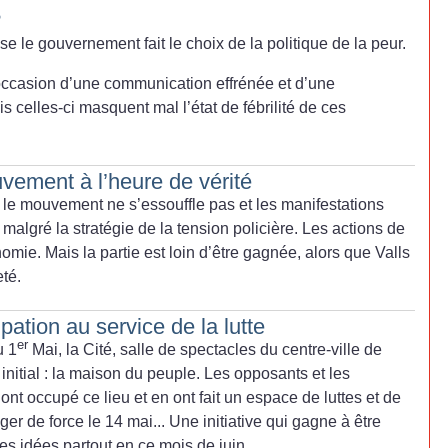
?
se le gouvernement fait le choix de
la politique de la peur.
’occasion d’une communication effrénée et d’une
s celles-ci masquent mal l’état de fébrilité de ces
uvement à l’heure de vérité
 le mouvement ne s’essouffle pas et les manifestations
malgré la stratégie de la tension policière. Les actions de
omie. Mais la partie est loin d’être gagnée, alors que Valls
té.
ation au service de la lutte
er
u 1
Mai, la Cité, salle de spectacles du centre-ville de
nitial : la maison du peuple. Les opposants et les
 ont occupé ce lieu et en ont fait un espace de luttes et de
er de force le 14 mai... Une initiative qui gagne à être
es idées partout en ce mois de juin.