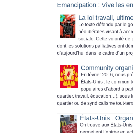
Emancipation : Vive les enf
La loi travail, ultim
Le texte défendu par le g
néolibérales visant à accro
sociale. Cette volonté de p
dont les solutions palliatives ont dé
d’aujourd’hui dans le cadre d’un pro
Community organiz
En février 2016, nous pr
États-Unis : le community
populaires d’abord à par
quartier, travail, éducation…), sous
quartier ou de syndicalisme tout-terr
États-Unis : Organ
On trouve aux États-Unis
permettent l’entrée en acti