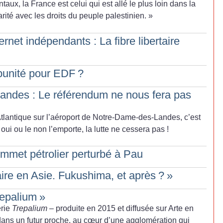
aux, la France est celui qui est allé le plus loin dans la
arité avec les droits du peuple palestinien.
»
rnet indépendants : La fibre libertaire
mpunité pour EDF
?
ndes : Le référendum ne nous fera pas
tlantique sur l’aéroport de Notre-Dame-des-Landes, c’est
oui ou le non l’emporte, la lutte ne cessera pas
!
ommet pétrolier perturbé à Pau
ire en Asie. Fukushima, et après
?
»
repalium
»
érie
Trepalium
– produite en 2015 et diffusée sur Arte en
 dans un futur proche, au cœur d’une agglomération qui