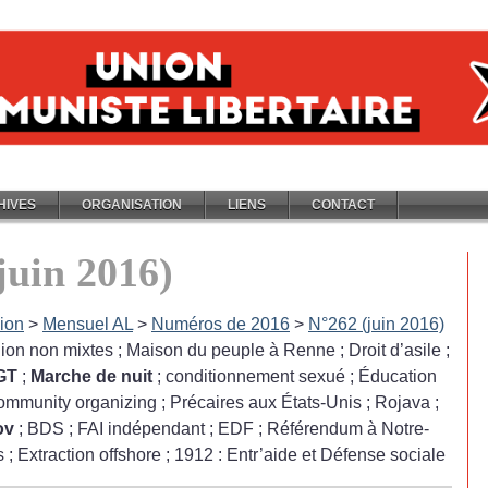
HIVES
ORGANISATION
LIENS
CONTACT
juin 2016)
ion
>
Mensuel AL
>
Numéros de 2016
>
N°262 (juin 2016)
ion non mixtes
; Maison du peuple à Renne
; Droit d’asile
;
GT
;
Marche de nuit
; conditionnement sexué
; Éducation
ommunity organizing
; Précaires aux États-Unis
; Rojava
;
ov
; BDS
; FAI indépendant
; EDF
; Référendum à Notre-
s
; Extraction offshore
; 1912 : Entr’aide et Défense sociale