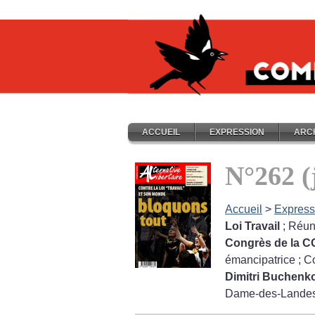
ACCUEIL
EXPRESSION
ARC
N°262 (
Accueil
>
Express
Loi Travail
; Réun
Congrès de la C
émancipatrice
; C
Dimitri Buchenk
Dame-des-Lande