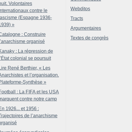
nuit. Volontaires
Webditos
internationaux contre le
fascisme (Espagne 1936-
Tracts
1939)
»
Argumentaires
Catalogne : Construire
Textes de congrès
l’anarchisme organisé
Kanaky : La répression de
l’État colonial se poursuit
Lire René Berthier, «
Les
Anarchistes et l’organisation.
Plateforme-Synthèse
»
Football : La FIFA et les USA
marquent contre notre camp
En 1926... et 1956 :
Trajectoires de l’anarchisme
organisé