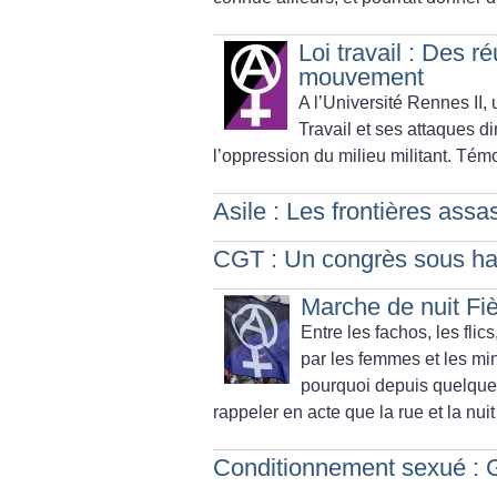
Loi travail : Des r
mouvement
A l’Université Rennes II, 
Travail et ses attaques di
l’oppression du milieu militant. Tém
Asile : Les frontières assas
CGT : Un congrès sous ha
Marche de nuit Fiè
Entre les fachos, les flic
par les femmes et les min
pourquoi depuis quelques
rappeler en acte que la rue et la nu
Conditionnement sexué : G