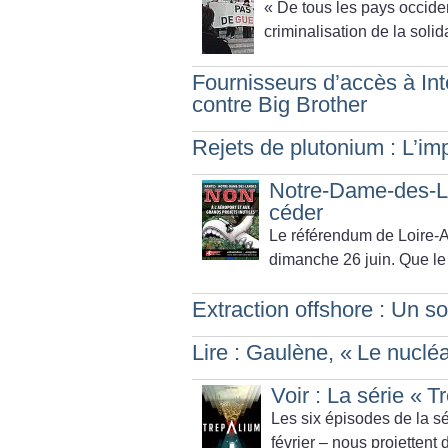
«
De tous les pays occident
criminalisation de la solid
Fournisseurs d’accès à Inte
contre Big Brother
Rejets de plutonium : L’i
Notre-Dame-des-La
céder
Le référendum de Loire-A
dimanche 26 juin. Que le 
Extraction offshore : Un s
Lire : Gaulène, «
Le nucléa
Voir : La série «
T
Les six épisodes de la s
février – nous projettent