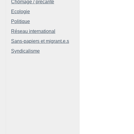
Chômage / précarité
Ecologie
Politique
Réseau international
Sans-papiers et migrant.e.s
Syndicalisme