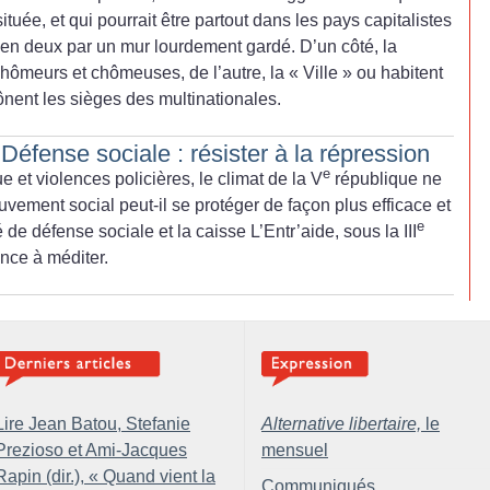
tuée, et qui pourrait être partout dans les pays capitalistes
en deux par un mur lourdement gardé. D’un côté, la
hômeurs et chômeuses, de l’autre, la «
Ville
» ou habitent
trônent les sièges des multinationales.
 Défense sociale : résister à la répression
e
 et violences policières, le climat de la V
république ne
vement social peut-il se protéger de façon plus efficace et
e
de défense sociale et la caisse L’Entr’aide, sous la III
nce à méditer.
Lire Jean Batou, Stefanie
Alternative libertaire,
le
Prezioso et Ami-Jacques
mensuel
Rapin (dir.), «
Quand vient la
Communiqués