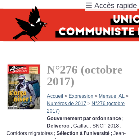
☰ Accès rapide
N°276 (octobre
2017)
Accueil
>
Expression
>
Mensuel AL
>
Numéros de 2017
>
N°276 (octobre
2017)
Gouvernement par ordonnance
;
Deliveroo
; Gaillac
; SNCF 2018
;
Corridors migratoires
;
Sélection à l’université
; Jean-