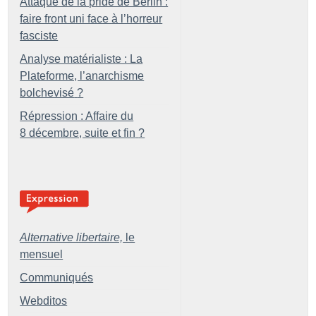
Attaque de la pride de Berlin :
faire front uni face à l’horreur
fasciste
Analyse matérialiste : La
Plateforme, l’anarchisme
bolchevisé
?
Répression : Affaire du
8 décembre, suite et fin
?
Alternative libertaire,
le
mensuel
Communiqués
Webditos