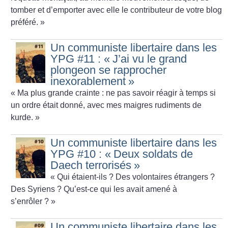
tomber et d’emporter avec elle le contributeur de votre blog
préféré.
»
Un communiste libertaire dans les
YPG #11 : «
J’ai vu le grand
plongeon se rapprocher
inexorablement
»
«
Ma plus grande crainte : ne pas savoir réagir à temps si
un ordre était donné, avec mes maigres rudiments de
kurde.
»
Un communiste libertaire dans les
YPG #10 : «
Deux soldats de
Daech terrorisés
»
«
Qui étaient-ils
? Des volontaires étrangers
?
Des Syriens
? Qu’est-ce qui les avait amené à
s’enrôler
?
»
Un communiste libertaire dans les