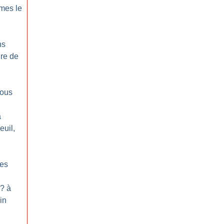
mes le
ns
ire de
nous
à
euil,
les
? à
in