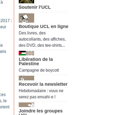
 à
Soutenir l’UCL
2017 :
Boutique UCL en ligne
leur
Des livres, des
autocollants, des affiches,
des DVD, des tee-shirts...
le
aris
Libération de la
Palestine
Campagne de boycott
Recevoir la newsletter
Hebdomadaire : vous ne
nces
serez pas envahi·e !
, le
rient
Joindre les groupes