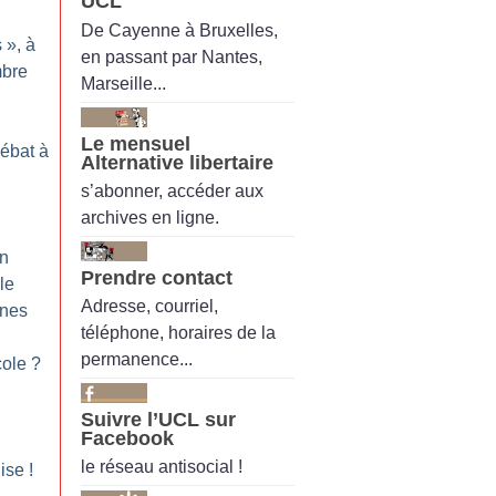
UCL
De Cayenne à Bruxelles,
s
», à
en passant par Nantes,
mbre
Marseille...
Le mensuel
Débat à
Alternative libertaire
s’abonner, accéder aux
archives en ligne.
on
Prendre contact
le
Adresse, courriel,
nnes
téléphone, horaires de la
permanence...
cole
?
Suivre l’UCL sur
Facebook
le réseau antisocial !
nise
!