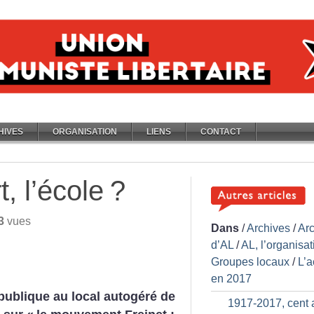
HIVES
ORGANISATION
LIENS
CONTACT
t, l’école
?
3
vues
Dans
/
Archives
/
Ar
d’AL
/
AL, l’organisat
Groupes locaux
/
L’a
en 2017
ublique au local autogéré de
1917-2017, cent 