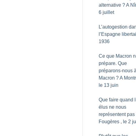
alternative
? A Nî
6 juillet
L’autogestion da
l’Espagne liberta
1936
Ce que Macron 
prépare. Que
préparons-nous 
Macron
? A Montr
le 13 juin
Que faire quand 
élus ne nous
représentent pas
Fougères , le 2 ju