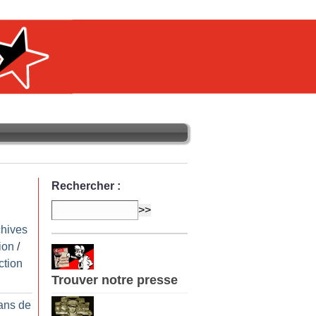
Rechercher :
chives
ion
/
ction
Trouver notre presse
ans de