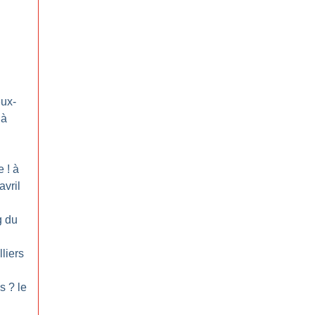
eux-
 à
e
! à
avril
g du
lliers
ès
? le