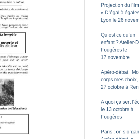
Projection du film
«
D’égal à égale
Lyon le 26 nove
Qu’est ce qu’un
enfant
? Atelier-
Fougères le
17 novembre
Apéro-débat : M
corps mes choix, 
27 octobre à Re
A quoi ça sert l’é
le 13 octobre à
Fougères
Paris : on s’orga