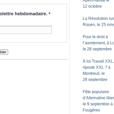
Apéro-débat le
12 octobre
nfolettre hebdomadaire.
*
La Révolution rus
Rouen, le 25 no
Pour le droit à
l’avortement, à Lo
le 28 septembre
lider
À loi Travail XXL,
riposte XXL
? à
Montreuil, le
28 septembre
Fête populaire
d’Alternative liber
le 9 septembre à
Fougères