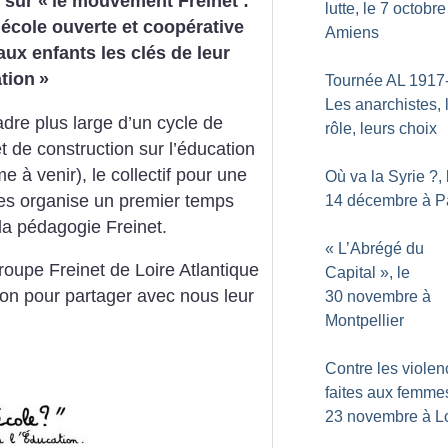
 sur «
le mouvement Freinet :
lutte, le 7 octobre
école ouverte et coopérative
Amiens
 aux enfants les clés de leur
tion
»
Tournée AL 1917-
Les anarchistes, 
dre plus large d’un cycle de
rôle, leurs choix
et de construction sur l’éducation
 à venir), le collectif pour une
Où va la Syrie
?, 
res organise un premier temps
14 décembre à P
la pédagogie Freinet.
«
L’Abrégé du
upe Freinet de Loire Atlantique
Capital
», le
ion pour partager avec nous leur
30 novembre à
Montpellier
Contre les viole
faites aux femmes
23 novembre à Lo