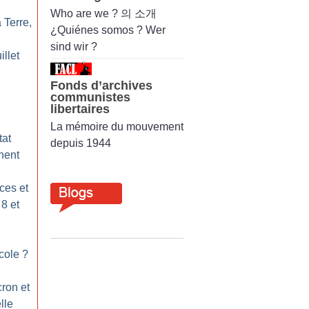
Who are we ? 의 소개
 Terre,
¿Quiénes somos ? Wer
sind wir ?
illet
Fonds d’archives
communistes
libertaires
La mémoire du mouvement
tat
depuis 1944
nent
ces et
 8 et
école
?
ron et
lle