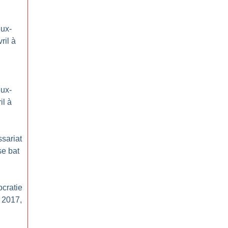
eux-
vril à
eux-
il à
sariat
se bat
ocratie
n 2017,