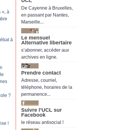
UCL
De Cayenne à Bruxelles,
s
», à
en passant par Nantes,
mbre
Marseille...
Le mensuel
Débat à
Alternative libertaire
s’abonner, accéder aux
archives en ligne.
on
Prendre contact
le
Adresse, courriel,
nnes
téléphone, horaires de la
permanence...
cole
?
Suivre l’UCL sur
Facebook
le réseau antisocial !
nise
!