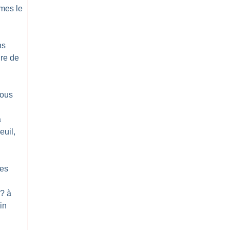
mes le
ns
ire de
nous
à
euil,
les
? à
in