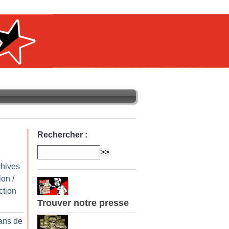
Rechercher :
chives
ion
/
ction
Trouver notre presse
ans de