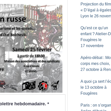
Projection du film
«
D’égal à égale
Lyon le 26 nove
Qu’est ce qu’un
enfant
? Atelier-
Fougères le
17 novembre
Apéro-débat : M
corps mes choix, 
27 octobre à Re
A quoi ça sert l’é
le 13 octobre à
Fougères
nfolettre hebdomadaire.
*
Paris : on s’orga