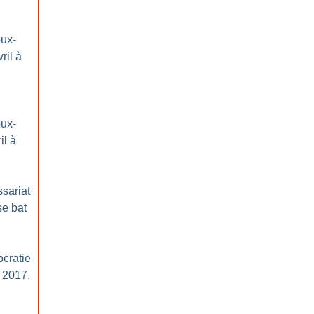
eux-
vril à
eux-
il à
sariat
se bat
ocratie
n 2017,