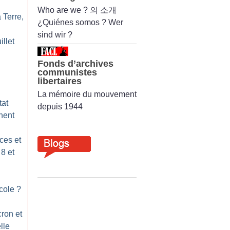
Who are we ? 의 소개
 Terre,
¿Quiénes somos ? Wer
sind wir ?
illet
Fonds d’archives
communistes
libertaires
La mémoire du mouvement
tat
depuis 1944
nent
ces et
 8 et
école
?
ron et
lle