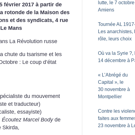
lutte, le 7 octobre
 février 2017 à partir de
Amiens
la rotonde de la Maison des
ons et des syndicats, 4 rue
Tournée AL 1917-
, Le Mans
Les anarchistes, 
rôle, leurs choix
 ans
La Révolution russe
Où va la Syrie
?, 
La chute du tsarisme et les
14 décembre à P
ctobre : Le coup d’état
«
L’Abrégé du
Capital
», le
30 novembre à
 spécialiste du mouvement
Montpellier
ste et traducteur)
Contre les viole
caliste, essayiste)
faites aux femmes
n
Écoutez Marcel Body
de
23 novembre à Lo
 Skirda,