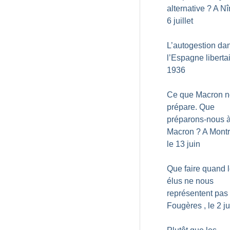
alternative
? A Nî
6 juillet
L’autogestion da
l’Espagne liberta
1936
Ce que Macron 
prépare. Que
préparons-nous 
Macron
? A Montr
le 13 juin
Que faire quand 
élus ne nous
représentent pas
Fougères , le 2 ju