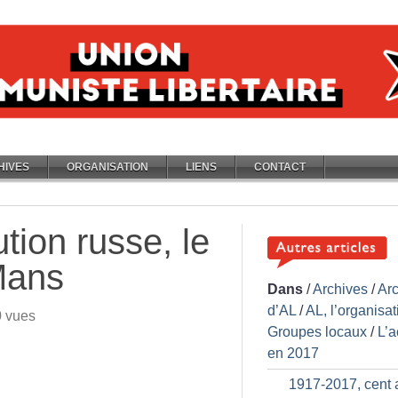
HIVES
ORGANISATION
LIENS
CONTACT
tion russe, le
Mans
Dans
/
Archives
/
Ar
d’AL
/
AL, l’organisat
0
vues
Groupes locaux
/
L’a
en 2017
1917-2017, cent 