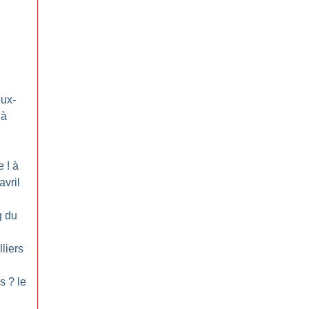
eux-
 à
e
! à
avril
g du
lliers
ès
? le