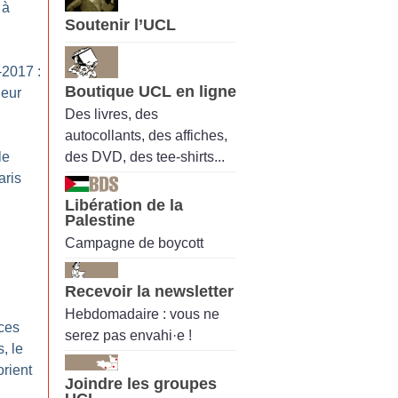
 à
Soutenir l’UCL
2017 :
Boutique UCL en ligne
leur
Des livres, des
autocollants, des affiches,
des DVD, des tee-shirts...
le
aris
Libération de la
Palestine
Campagne de boycott
Recevoir la newsletter
Hebdomadaire : vous ne
nces
serez pas envahi·e !
, le
rient
Joindre les groupes