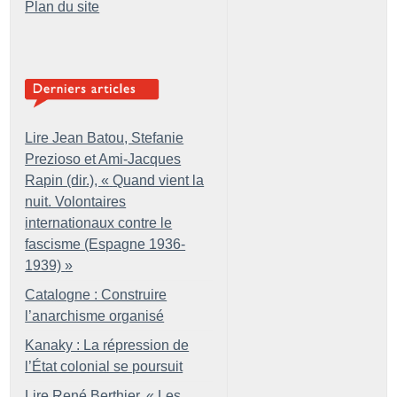
Plan du site
Lire Jean Batou, Stefanie
Prezioso et Ami-Jacques
Rapin (dir.), «
Quand vient la
nuit. Volontaires
internationaux contre le
fascisme (Espagne 1936-
1939)
»
Catalogne : Construire
l’anarchisme organisé
Kanaky : La répression de
l’État colonial se poursuit
Lire René Berthier, «
Les