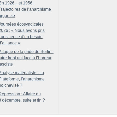
En 1926... et 1956 :
Trajectoires de l’anarchisme
organisé
Journées écosyndicales
2026 : «
Nous avons pris
conscience d’un besoin
d’alliance
»
Attaque de la pride de Berlin :
faire front uni face à l’horreur
fasciste
Analyse matérialiste : La
Plateforme, l’anarchisme
bolchevisé
?
Répression : Affaire du
8 décembre, suite et fin
?