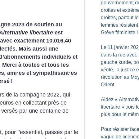
gouvernement, d
droites et extrêm
droites, partout l
gne 2023 de soutien au
femmes résistent
Alternative libertaire
est
Grève féministe
!
 avec exactement 10.016,40
Le 11 janvier 20
lectés. Mais aussi une
dans la rue avec 
d’abonnements individuels et
gauche kurde, po
. Merci à toutes et tous les
vérité, la justice e
s, ami
·
es et sympathisant
·
es
révolution au Mo
ersé
!
Orient
ors de la campagne 2022, qui
Aidez «
Alternati
euros en collectant près de
libertaire
» trois f
 versés par une centaine de
plus pour le mêm
Pour résister face
, pour l’essentiel, passés par le
vague de licenci