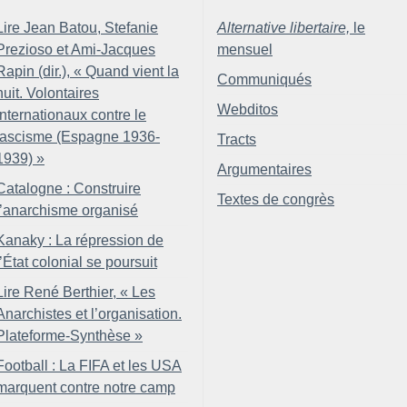
Lire Jean Batou, Stefanie
Alternative libertaire,
le
Prezioso et Ami-Jacques
mensuel
Rapin (dir.), «
Quand vient la
Communiqués
nuit. Volontaires
Webditos
internationaux contre le
fascisme (Espagne 1936-
Tracts
1939)
»
Argumentaires
Catalogne : Construire
Textes de congrès
l’anarchisme organisé
Kanaky : La répression de
l’État colonial se poursuit
Lire René Berthier, «
Les
Anarchistes et l’organisation.
Plateforme-Synthèse
»
Football : La FIFA et les USA
marquent contre notre camp