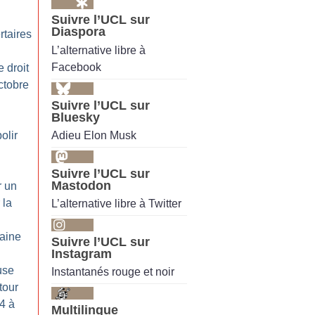
Suivre l’UCL sur
Diaspora
rtaires
L’alternative libre à
Facebook
e droit
octobre
Suivre l’UCL sur
Bluesky
Adieu Elon Musk
olir
Suivre l’UCL sur
Mastodon
r un
 la
L’alternative libre à Twitter
raine
Suivre l’UCL sur
Instagram
use
Instantanés rouge et noir
tour
4 à
Multilingue