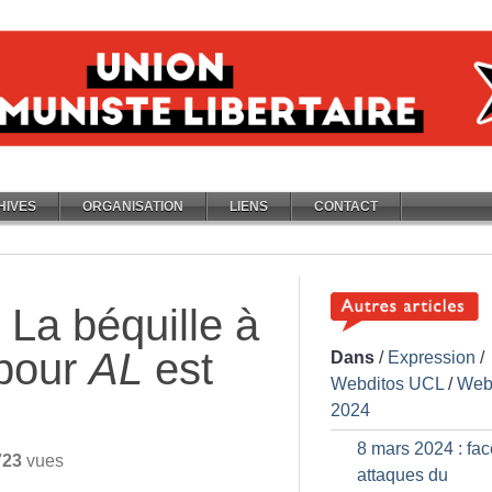
HIVES
ORGANISATION
LIENS
CONTACT
! La béquille à
 pour
AL
est
Dans
/
Expression
/
Webditos UCL
/
Web
2024
8 mars 2024 : fa
723
vues
attaques du