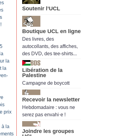
es
Soutenir l’UCL
es
es
!
Boutique UCL en ligne
Des livres, des
autocollants, des affiches,
25
des DVD, des tee-shirts...
la
ur la
t la
Libération de la
Palestine
yen-
Campagne de boycott
ve
Recevoir la newsletter
ois
Hebdomadaire : vous ne
e prix
serez pas envahi·e !
 à la
Joindre les groupes
ements