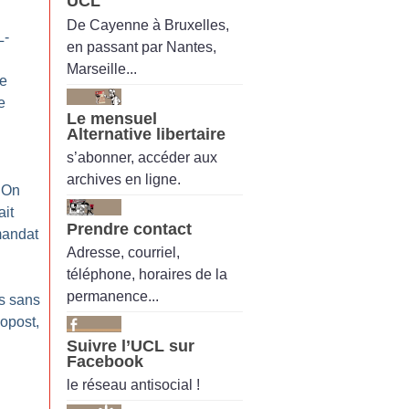
UCL
De Cayenne à Bruxelles,
L-
en passant par Nantes,
Marseille...
le
e
Le mensuel
Alternative libertaire
s’abonner, accéder aux
archives en ligne.
! On
ait
Prendre contact
mandat
Adresse, courriel,
téléphone, horaires de la
permanence...
es sans
opost,
Suivre l’UCL sur
Facebook
le réseau antisocial !