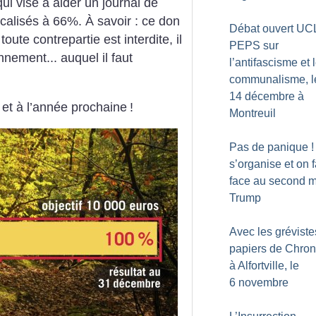
qui vise à aider un journal de
calisés à 66%. À savoir : ce don
Débat ouvert UC
ute contrepartie est interdite, il
PEPS sur
nement... auquel il faut
l’antifascisme et 
communalisme, l
14 décembre à
 et à l’année prochaine
!
Montreuil
Pas de panique
s’organise et on f
face au second 
Trump
Avec les grévist
papiers de Chron
à Alfortville, le
6 novembre