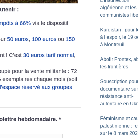
L’Insurrection
algérienne et les
utenir :
communistes libe
 impôts à 66%
via le dispositif
Kurdistan : pour l
à l’espoir, le 19 
our
50 euros
,
100 euros
ou
150
à Montreuil
nt
! C’est
30 euros tarif normal
,
Abolir Frontex, ab
les frontières
pé pour la vente militante : 72
6 exemplaires chaque mois (soit
Souscription pou
l’espace réservé aux groupes
documentaire sur
résistance anti-
autoritaire en Uk
Féminisme et ca
nfolettre hebdomadaire.
*
palestinienne : re
sur le 8 mars 202