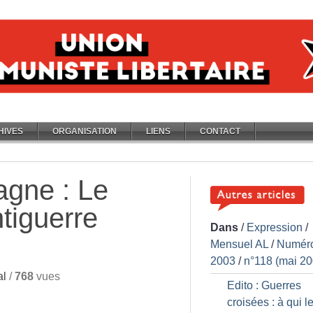
HIVES
ORGANISATION
LIENS
CONTACT
agne : Le
tiguerre
Dans
/
Expression
/
Mensuel AL
/
Numér
2003
/
n°118 (mai 20
al
/
768
vues
Edito : Guerres
croisées : à qui le