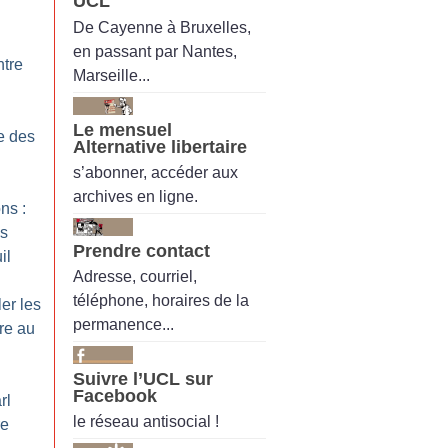
UCL
De Cayenne à Bruxelles,
en passant par Nantes,
ntre
Marseille...
Le mensuel
te des
Alternative libertaire
s’abonner, accéder aux
archives en ligne.
ns :
es
Prendre contact
il
Adresse, courriel,
téléphone, horaires de la
er les
permanence...
re au
Suivre l’UCL sur
Facebook
rl
le réseau antisocial !
re