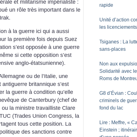
érale et militarisme impérialiste :
rapide
oué un rôle très important dans le
Irak.
Unité d’action co
les licenciements
ion à la guerre ici qui a aussi
ur la première fois depuis Suez
Tsiganes : La lut
lation s’est opposée à une guerre
sans-places
ême si cette opposition s’est
fensive anglo-étatsunienne).
Non aux expulsio
Solidarité avec l
l’Allemagne ou de l’Italie, une
Roms de Montreu
antiguerre britannique s’est
r la guerre à condition qu’elle
G8 d’Évian : Coul
chevêque de Canterbury (chef de
criminels de guer
ou la ministre travailliste Clare
fond du lac
e TUC (Trades Union Congress, la
Lire : Meffre, «
Ca
rtagent tous cette position. La
Einstein
; itinérai
politique des sanctions contre