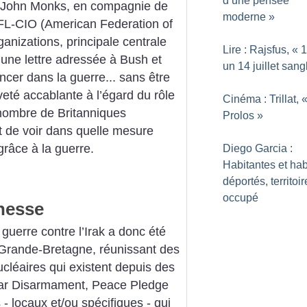
d’une pensée
al, John Monks, en compagnie de
moderne
»
FL-CIO (American Federation of
anizations, principale centrale
Lire : Rajsfus, «
1
 une lettre adressée à Bush et
un 14 juillet sang
ncer dans la guerre... sans être
eté accablante à l’égard du rôle
Cinéma : Trillat, 
nombre de Britanniques
Prolos
»
nt de voir dans quelle mesure
grâce à la guerre.
Diego Garcia :
Habitantes et hab
déportés, territoir
occupé
unesse
guerre contre l’Irak a donc été
 Grande-Bretagne, réunissant des
ucléaires qui existent depuis des
ar Disarmament, Peace Pledge
- locaux et/ou spécifiques - qui