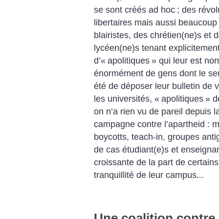
se sont créés ad hoc
; des révol
libertaires mais aussi beaucoup
blairistes, des chrétien(ne)s et
lycéen(ne)s tenant explicitement 
d’«
apolitiques
» qui leur est no
énormément de gens dont le seul
été de déposer leur bulletin de v
les universités, «
apolitiques
» d
on n’a rien vu de pareil depuis 
campagne contre l’apartheid : m
boycotts, teach-in, groupes ant
de cas étudiant(e)s et enseignan
croissante de la part de certain
tranquillité de leur campus...
Une coalition contre 