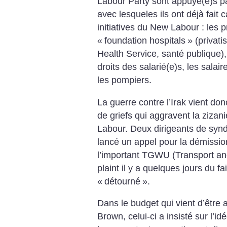
Labour Party sont appuyé(e)s p
avec lesqueles ils ont déjà fai
initiatives du New Labour : les pr
«
foundation hospitals
» (privat
Health Service, santé publique), 
droits des salarié(e)s, les salaire
les pompiers.
La guerre contre l’Irak vient don
de griefs qui aggravent la zizani
Labour. Deux dirigeants de synd
lancé un appel pour la démission
l’important TGWU (Transport an
plaint il y a quelques jours du fa
«
détourné
».
Dans le budget qui vient d’être
Brown, celui-ci a insisté sur l’id