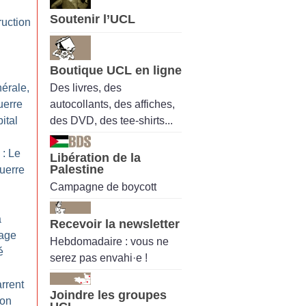
Soutenir l’UCL
ruction
Boutique UCL en ligne
Des livres, des
érale,
autocollants, des affiches,
uerre
des DVD, des tee-shirts...
ital
: Le
Libération de la
Palestine
uerre
Campagne de boycott
a
Recevoir la newsletter
rage
Hebdomadaire : vous ne
é
serez pas envahi·e !
rrent
Joindre les groupes
ion