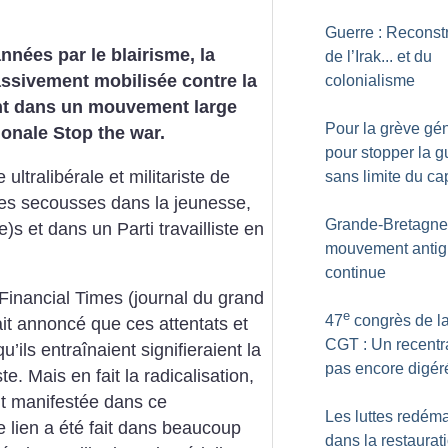
Guerre : Reconst
nées par le blairisme, la
de l’Irak... et du
assivement mobilisée contre la
colonialisme
ant dans un mouvement large
Pour la grève gén
ionale Stop the war.
pour stopper la g
ultralibérale et militariste de
sans limite du cap
 des secousses dans la jeunesse,
Grande-Bretagne 
e)s et dans un Parti travailliste en
mouvement antig
continue
Financial Times (journal du grand
e
47
congrès de l
ait annoncé que ces attentats et
CGT : Un recent
’ils entraînaient signifieraient la
pas encore digér
. Mais en fait la radicalisation,
ait manifestée dans ce
Les luttes redéma
e lien a été fait dans beaucoup
dans la restaurat