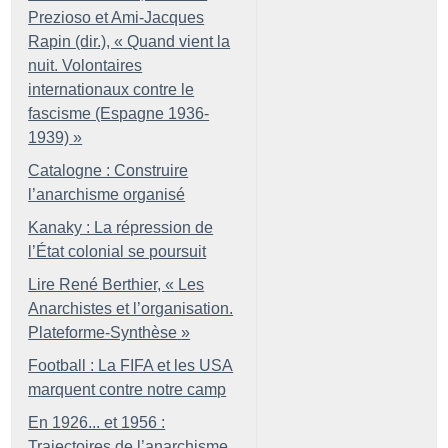
Prezioso et Ami-Jacques
Rapin (dir.), «
Quand vient la
nuit. Volontaires
internationaux contre le
fascisme (Espagne 1936-
1939)
»
Catalogne : Construire
l’anarchisme organisé
Kanaky : La répression de
l’État colonial se poursuit
Lire René Berthier, «
Les
Anarchistes et l’organisation.
Plateforme-Synthèse
»
Football : La FIFA et les USA
marquent contre notre camp
En 1926... et 1956 :
Trajectoires de l’anarchisme