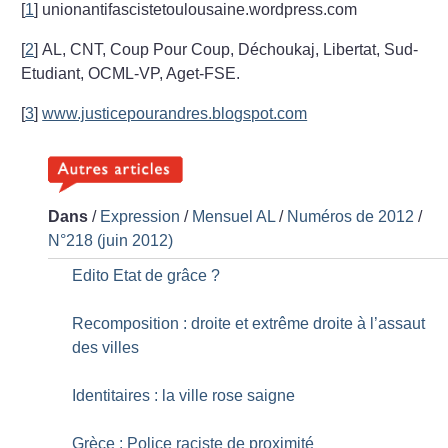
[
1
]
unionantifascistetoulousaine.wordpress.com
[
2
]
AL, CNT, Coup Pour Coup, Déchoukaj, Libertat, Sud-
Etudiant, OCML-VP, Aget-FSE.
[
3
]
www.justicepourandres.blogspot.com
Dans
/
Expression
/
Mensuel AL
/
Numéros de 2012
/
N°218 (juin 2012)
Edito Etat de grâce
?
Recomposition : droite et extrême droite à l’assaut
des villes
Identitaires : la ville rose saigne
Grèce : Police raciste de proximité