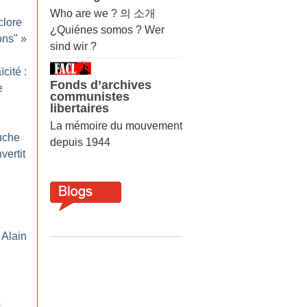
Who are we ? 의 소개
clore
¿Quiénes somos ? Wer
ons"
»
sind wir ?
ïcité :
Fonds d’archives
e
communistes
libertaires
La mémoire du mouvement
auche
depuis 1944
vertit
 Alain
k