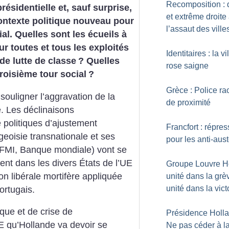
Recomposition : d
résidentielle et, sauf surprise,
et extrême droite
contexte politique nouveau pour
l’assaut des ville
al. Quelles sont les écueils à
ur toutes et tous les exploités
Identitaires : la vi
de lutte de classe
? Quelles
rose saigne
troisième tour social
?
Grèce : Police ra
 souligner l’aggravation de la
de proximité
. Les déclinaisons
politiques d’ajustement
Francfort : répres
geoisie transnationale et ses
pour les anti-aust
, FMI, Banque mondiale) vont se
ent dans les divers États de l’UE
Groupe Louvre Hô
on libérale mortifère appliquée
unité dans la grè
unité dans la vict
ortugais.
que et de crise de
Présidence Holla
 qu’Hollande va devoir se
Ne pas céder à l