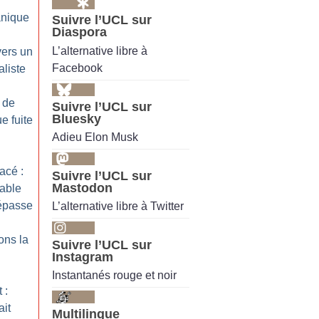
nique
Suivre l’UCL sur
Diaspora
L’alternative libre à
vers un
Facebook
liste
 de
Suivre l’UCL sur
Bluesky
ue fuite
Adieu Elon Musk
acé :
Suivre l’UCL sur
Mastodon
able
répasse
L’alternative libre à Twitter
ons la
Suivre l’UCL sur
Instagram
Instantanés rouge et noir
 :
ait
Multilingue