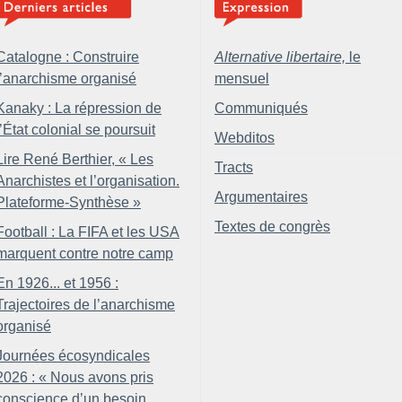
Catalogne : Construire
Alternative libertaire,
le
l’anarchisme organisé
mensuel
Kanaky : La répression de
Communiqués
l’État colonial se poursuit
Webditos
Lire René Berthier, «
Les
Tracts
Anarchistes et l’organisation.
Argumentaires
Plateforme-Synthèse
»
Textes de congrès
Football : La FIFA et les USA
marquent contre notre camp
En 1926... et 1956 :
Trajectoires de l’anarchisme
organisé
Journées écosyndicales
2026 : «
Nous avons pris
conscience d’un besoin