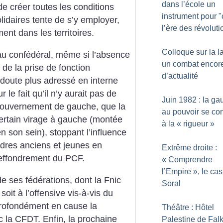
dans l’école un
de créer toutes les conditions
instrument pour "
lidaires tente de s’y employer,
l’ère des révoluti
ent dans les territoires.
Colloque sur la la
au confédéral, même si l’absence
un combat encor
 de la prise de fonction
d’actualité
 doute plus adressé en interne
 le fait qu’il n’y aurait pas de
Juin 1982 : la g
 gouvernement de gauche, que la
au pouvoir se con
certain virage à gauche (montée
à la «
rigueur
»
n son sein), stoppant l’influence
dres anciens et jeunes en
Extrême droite :
’effondrement du PCF.
«
Comprendre
l’Empire
», le cas
de ses fédérations, dont la Fnic
Soral
oit à l’offensive vis-à-vis du
profondément en cause la
Théâtre : Hôtel
c la CFDT. Enfin, la prochaine
Palestine de Fal