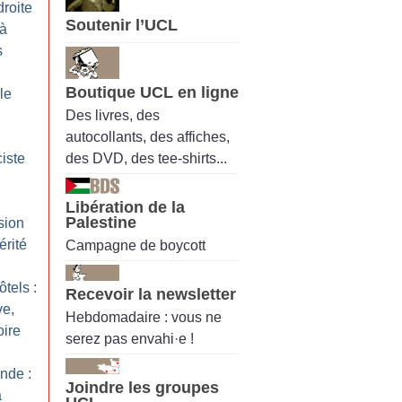
roite
Soutenir l’UCL
 à
s
Boutique UCL en ligne
lle
Des livres, des
autocollants, des affiches,
des DVD, des tee-shirts...
ciste
Libération de la
Palestine
sion
érité
Campagne de boycott
tels :
Recevoir la newsletter
ve,
Hebdomadaire : vous ne
oire
serez pas envahi·e !
nde :
Joindre les groupes
a