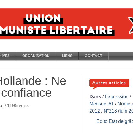
HIVES
ORGANISATION
LIENS
CONTACT
ollande : Ne
 confiance
Dans
/
Expression
/
Mensuel AL
/
Numér
al
/
1195
vues
2012
/
N°218 (juin 2
Edito Etat de grâ