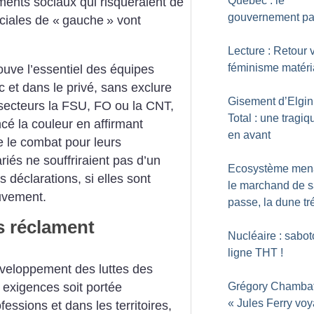
Québec : le
ments sociaux qui risqueraient de
gouvernement pa
ciales de «
gauche
» vont
Lecture : Retour 
féminisme matéria
ouve l’essentiel des équipes
c et dans le privé, sans exclure
Gisement d’Elgin
 secteurs la FSU, FO ou la CNT,
Total : une tragiq
cé la couleur en affirmant
en avant
e le combat pour leurs
riés ne souffriraient pas d’un
Ecosystème men
 déclarations, si elles sont
le marchand de s
uvement.
passe, la dune t
s réclament
Nucléaire : sabot
ligne THT
!
développement des luttes des
Grégory Chambat
s exigences soit portée
«
Jules Ferry voy
essions et dans les territoires,