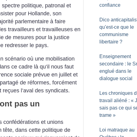
confiance
spectre politique, patronal et
nsister pour Hollande, son
Dico anticapitalis
orité parlementaire à faire
qu’est-ce que le
es travailleurs et travailleuses en
communisme
e de mesures pour la justice
libertaire
?
 de redresser le pays.
Enseignement
r un scénario où une mobilisation
secondaire : le 
dans ce cadre là qu’il nous faut
englué dans le
ence sociale prévue en juillet et
dialogue social
 partagé de réformes, forcément
t reçues l’aval des syndicats.
Les chroniques 
travail aliéné : «
font pas un
sais pas ce qui s
trame
»
s confédérations et unions
 tête, dans cette politique de
Loi matraque au