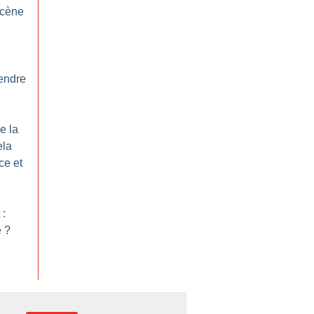
scène
endre
e la
ela
ce et
 :
e
?