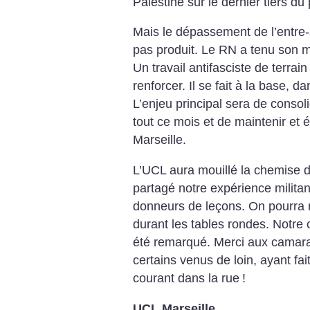
Palestine sur le dernier tiers du
Mais le dépassement de l’entre-s
pas produit. Le RN a tenu son me
Un travail antifasciste de terrai
renforcer. Il se fait à la base, d
L’enjeu principal sera de consoli
tout ce mois et de maintenir et él
Marseille.
L’UCL aura mouillé la chemise d
partagé notre expérience militan
donneurs de leçons. On pourra re
durant les tables rondes. Notre 
été remarqué. Merci aux camar
certains venus de loin, ayant fai
courant dans la rue
!
UCL Marseille