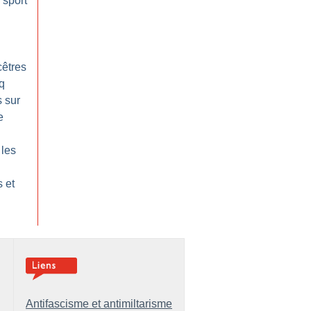
 sport
cêtres
q
s sur
e
 les
 et
Antifascisme et antimiltarisme