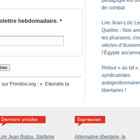
pédagogie est un
de combat
nfolettre hebdomadaire.
*
Lire Jean-Loïc Le
Quellec : Nos an
les pharaons, cin
siècles d’illusion
l’Égypte ancienn
Retour «
au taf
»,
lider
syndicalistes
autogestionnaires
sur Primitivi.org : «
Eteindre la
libertaires
!
Lire Jean Batou, Stefanie
Alternative libertaire,
le