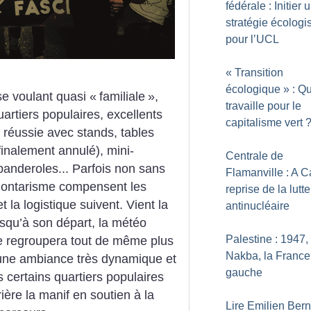
fédérale : Initier 
stratégie écologi
pour l’UCL
«
Transition
écologique
» : Qu
se voulant quasi «
familiale
»,
travaille pour le
uartiers populaires, excellents
capitalisme vert
 réussie avec stands, tables
(finalement annulé), mini-
Centrale de
anderoles... Parfois non sans
Flamanville : A C
volontarisme compensent les
reprise de la lutte
 la logistique suivent. Vient la
antinucléaire
jusqu’à son départ, la météo
Palestine : 1947, 
le regroupera tout de même plus
Nakba, la France 
 une ambiance très dynamique et
gauche
 certains quartiers populaires
ière la manif en soutien à la
Lire Emilien Bern