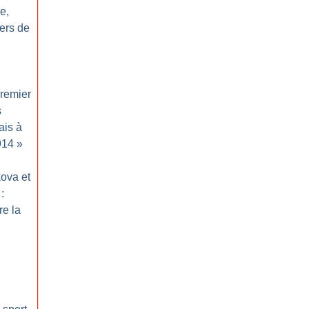
e,
ers de
remier
s
ais à
914
»
kova et
:
re la