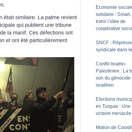
es.
Economie sociale
solidaire : Smart,
on était similaire. La palme revient
trahir l’idée de
cipale qui publient une tribune
coopérative soci
de la manif. Ces défections ont
on et ont été particulièrement
SNCF : Répressi
syndicale dans le 
Conflit Israëlo-
Palestinien : La 
son du génocide
israélien
Elections munici
en Turquie : Une
victoire menacée
Motion de Coordi