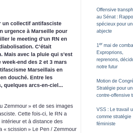
Offensive transp
au Sénat : Rappo
un collectif antifasciste
spécieux pour un
en urgence à Marseille pour
abjecte
ailler le meeting d’un RN en
er
1
mai de combat
diabolisation. C’était
Exproprions,
n. Mais avec la pluie qui s’est
reprenons, décid
e week-end des 2 et 3 mars
notre futur
ntifascisme Marseillais en
ien douché. Entre les
Motion de Congrè
, quelques arcs-en-ciel...
Stratégie pour u
contre-offensive 
au Zemmour
» et de ses images
VSS : Le travail u
sciste. Cette fois-ci, le RN a
comme stratégie
intérieur et à distance des
féministe
a «
scission
» Le Pen / Zemmour