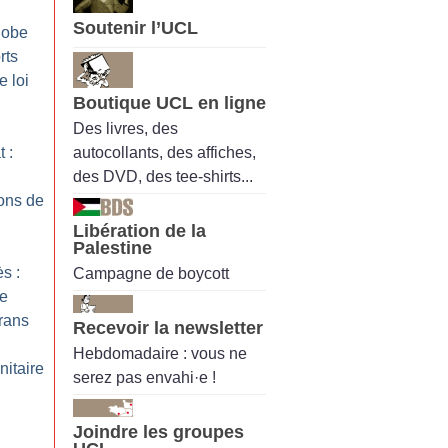
Soutenir l’UCL
hobe
rts
e loi
Boutique UCL en ligne
Des livres, des
autocollants, des affiches,
 :
des DVD, des tee-shirts...
ons de
Libération de la
Palestine
s :
Campagne de boycott
ne
trans
Recevoir la newsletter
Hebdomadaire : vous ne
nitaire
serez pas envahi·e !
Joindre les groupes