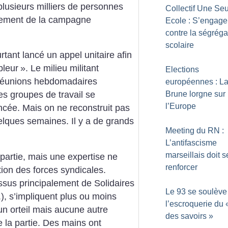
plusieurs milliers de personnes
Collectif Une Se
cement de la campagne
Ecole : S’engage
contre la ségréga
scolaire
urtant lancé un appel unitaire afin
pleur
». Le milieu militant
Elections
s réunions hebdomadaires
européennes : La
Brune lorgne sur
des groupes de travail se
l’Europe
cée. Mais on ne reconstruit pas
elques semaines. Il y a de grands
Meeting du RN :
L’antifascisme
marseillais doit s
 partie, mais une expertise ne
renforcer
ion des forces syndicales.
ssus principalement de Solidaires
Le 93 se soulève
..), s’impliquent plus ou moins
l’escroquerie du 
n orteil mais aucune autre
des savoirs
»
e la partie. Des mains ont