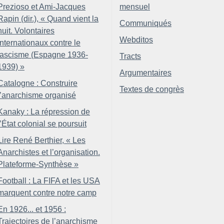
Prezioso et Ami-Jacques
mensuel
Rapin (dir.), «
Quand vient la
Communiqués
nuit. Volontaires
Webditos
internationaux contre le
fascisme (Espagne 1936-
Tracts
1939)
»
Argumentaires
Catalogne : Construire
Textes de congrès
l’anarchisme organisé
Kanaky : La répression de
l’État colonial se poursuit
Lire René Berthier, «
Les
Anarchistes et l’organisation.
Plateforme-Synthèse
»
Football : La FIFA et les USA
marquent contre notre camp
En 1926... et 1956 :
Trajectoires de l’anarchisme