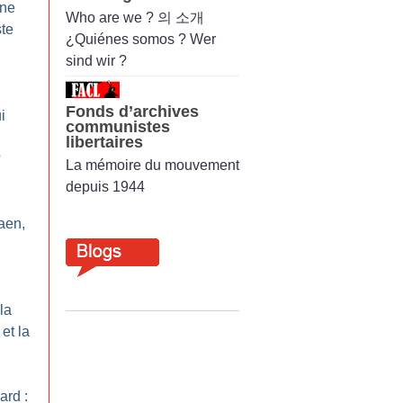
une
Who are we ? 의 소개
ste
¿Quiénes somos ? Wer
sind wir ?
Fonds d’archives
i
communistes
libertaires
?
La mémoire du mouvement
depuis 1944
aen,
la
et la
ard :