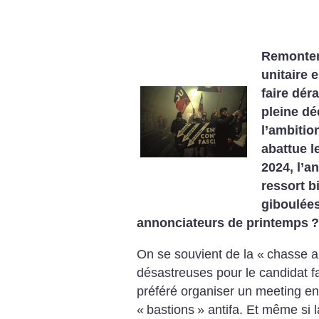
Remonter 
unitaire 
faire dér
pleine dé
l’ambitio
abattue l
2024, l’a
ressort b
giboulées
annonciateurs de printemps
?
On se souvient de la «
chasse 
désastreuses pour le candidat fa
préféré organiser un meeting en 
«
bastions
» antifa. Et même si l