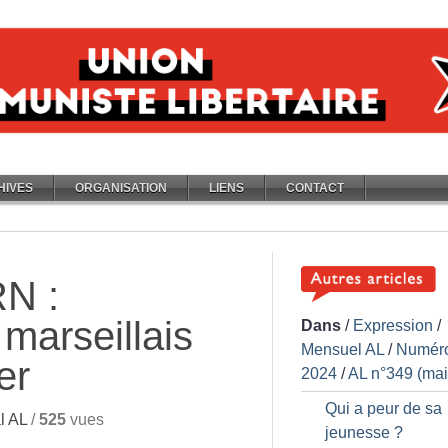
HIVES
ORGANISATION
LIENS
CONTACT
RN :
 marseillais
Dans
/
Expression
/
Mensuel AL
/
Numér
er
2024
/
AL n°349 (mai
Qui a peur de sa
l AL
/
525
vues
jeunesse
?