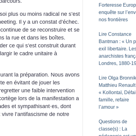
 parcours.
Forteresse Europ
enquête sur l’env
oi plus ou moins radical ne s’est
nos frontières
eting. Il y a un constat d’échec.
n continue de se reconstruire et se
Lire Constance
ans la rue et dans les boîtes.
Bantman : «
Un p
der ce qui s’est construit durant
exil libertaire. Le
argir le cadre unitaire à
anarchistes franç
Londres, 1880-1
urant la préparation. Nous avons
Lire Olga Bronni
te en évitant de jouer les
Matthieu Renault 
gretter une faible intervention
«
Kollontaï, Défai
cortège lors de la manifestation a
famille, refaire
ades et sympathisant
·
es, dont
l’amour
»
t vivre l’antifascisme de notre
Questions de
classe(s) : La