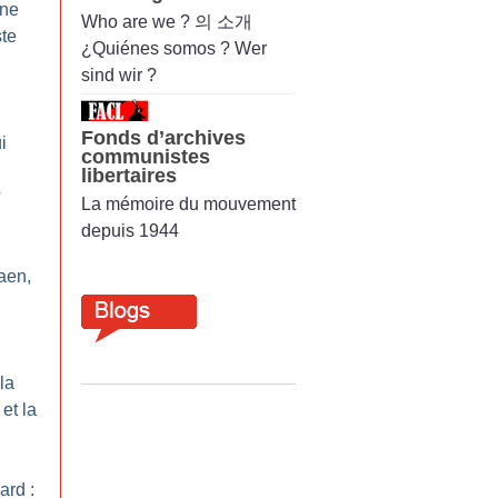
une
Who are we ? 의 소개
ste
¿Quiénes somos ? Wer
sind wir ?
Fonds d’archives
i
communistes
libertaires
?
La mémoire du mouvement
depuis 1944
aen,
la
et la
ard :