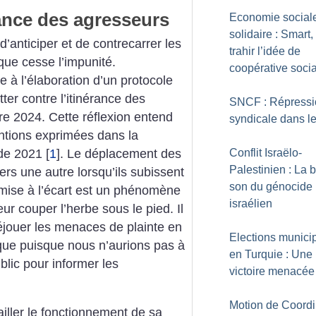
érance des agresseurs
Economie sociale
solidaire : Smart,
r, d’anticiper et de contrecarrer les
trahir l’idée de
que cesse l’impunité.
coopérative soci
le à l’élaboration d’un protocole
er contre l’itinérance des
SNCF : Répressi
e 2024. Cette réflexion entend
syndicale dans le 
entions exprimées dans la
 de 2021
[
1
]
. Le déplacement des
Conflit Israëlo-
Palestinien : La 
rs une autre lorsqu’ils subissent
son du génocide
mise à l’écart est un phénomène
israélien
ur couper l’herbe sous le pied. Il
jouer les menaces de plainte en
Elections munici
ique puisque nous n’aurions pas à
en Turquie : Une
lic pour informer les
victoire menacée
Motion de Coordi
iller le fonctionnement de sa