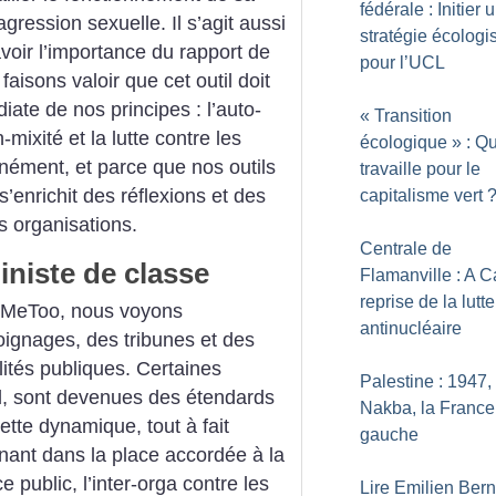
fédérale : Initier 
gression sexuelle. Il s’agit aussi
stratégie écologi
avoir l’importance du rapport de
pour l’UCL
faisons valoir que cet outil doit
iate de nos principes : l’auto-
«
Transition
mixité et la lutte contre les
écologique
» : Qu
nément, et parce que nos outils
travaille pour le
s’enrichit des réflexions et des
capitalisme vert
s organisations.
Centrale de
iniste de classe
Flamanville : A C
reprise de la lutte
#MeToo, nous voyons
antinucléaire
ignages, des tribunes et des
ités publiques. Certaines
Palestine : 1947, 
l, sont devenues des étendards
Nakba, la France 
cette dynamique, tout à fait
gauche
urnant dans la place accordée à la
 public, l’inter-orga contre les
Lire Emilien Bern