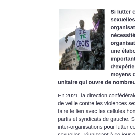
Si lutter
sexuelles
organisa
nécessité
organisat
une élabo
important
d’expéri
moyens d
unitaire qui ouvre de nombre
En 2021, la direction confédéra
de veille contre les violences s
faire le lien avec les cellules 
partis et syndicats de gauche. S
inter-organisations pour lutter c
sexuelles, réunissant à ce jour 