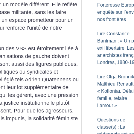
un modèle différent. Elle reflète
Forteresse Europ
base militante, sans les faire
enquête sur l’env
nos frontières
st un espace prometteur pour un
ui renforce l’unité de notre
Lire Constance
Bantman : «
Un p
exil libertaire. Le
n des VSS est étroitement liée à
anarchistes franç
ganisations de gauche doivent
Londres, 1880-1
 sont aussi des figures publiques,
litiques ou syndicales et
Lire Olga Bronni
ivilégié tels Adrien Quatennens ou
Matthieu Renault 
t leur lot supplémentaire de
«
Kollontaï, Défai
ui les gèrent, avec une pression
famille, refaire
 justice institutionnelle plutôt
l’amour
»
ssent. Pour que les agresseurs,
 impunis, la solidarité féministe
Questions de
classe(s) : La