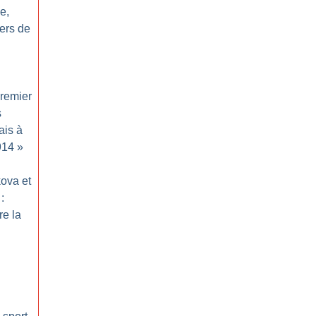
e,
ers de
remier
s
ais à
914
»
kova et
:
re la