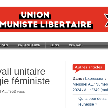
HIVES
ORGANISATION
LIENS
CONTACT
ail unitaire
ie féministe
Dans
/
Expression
/
Mensuel AL
/
Numér
2024
/
AL n°349 (mai
l AL
/
953
vues
Qui a peur de sa
jeunesse
?