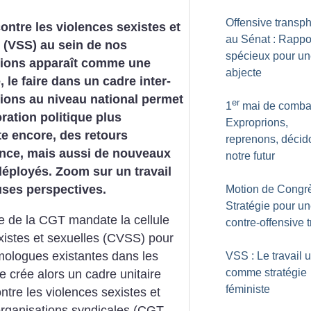
Offensive transp
 contre les violences sexistes et
au Sénat : Rappo
 (VSS) au sein de nos
spécieux pour un
tions apparaît comme une
abjecte
, le faire dans un cadre inter-
ions au niveau national permet
er
1
mai de combat
ration politique plus
Exproprions,
e encore, des retours
reprenons, décid
ence, mais aussi de nouveaux
notre futur
éployés. Zoom sur un travail
uses perspectives.
Motion de Congrè
Stratégie pour u
le de la CGT mandate la cellule
contre-offensive 
existes et sexuelles (CVSS) pour
homologues existantes dans les
VSS : Le travail u
comme stratégie
e crée alors un cadre unitaire
féministe
ontre les violences sexistes et
organisations syndicales (CGT,