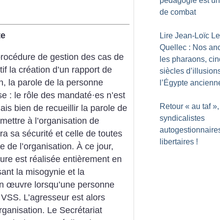
pédagogie est un
de combat
te
Lire Jean-Loïc Le
Quellec : Nos an
 procédure de gestion des cas de
les pharaons, cin
if la création d’un rapport de
siècles d’illusion
on, la parole de la personne
l’Égypte ancienn
se : le rôle des mandaté
·
es n’est
Retour «
au taf
»,
mais bien de recueillir la parole de
syndicalistes
mettre à l’organisation de
autogestionnaires
a sa sécurité et celle de toutes
libertaires
!
 de l’organisation. À ce jour,
édure est réalisée entièrement en
ant la misogynie et la
 en œuvre lorsqu’une personne
e VSS. L’agresseur est alors
ganisation. Le Secrétariat