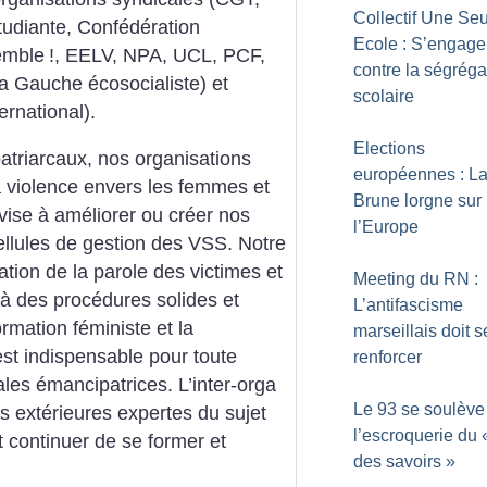
Collectif Une Se
tudiante, Confédération
Ecole : S’engage
emble
!, EELV, NPA, UCL, PCF,
contre la ségréga
la Gauche écosocialiste) et
scolaire
ernational).
Elections
triarcaux, nos organisations
européennes : La
a violence envers les femmes et
Brune lorgne sur
 vise à améliorer ou créer nos
l’Europe
llules de gestion des VSS. Notre
ration de la parole des victimes et
Meeting du RN :
 à des procédures solides et
L’antifascisme
rmation féministe et la
marseillais doit s
st indispensable pour toute
renforcer
les émancipatrices. L’inter-orga
Le 93 se soulève
es extérieures expertes du sujet
l’escroquerie du 
 continuer de se former et
des savoirs
»