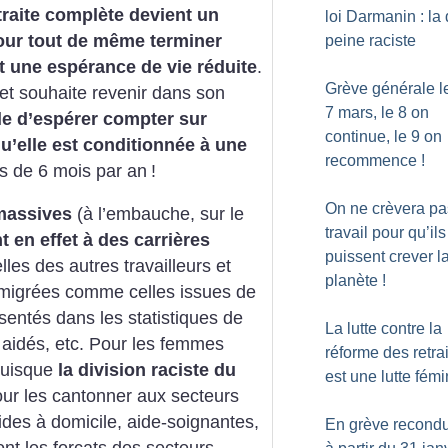
traite complète devient un
loi Darmanin : la
 pour tout de même terminer
peine raciste
t une espérance de vie réduite
.
Grève générale l
 et souhaite revenir dans son
7 mars, le 8 on
le d’espérer compter sur
continue, le 9 on
’elle est conditionnée à une
recommence
!
s de 6 mois par an
!
On ne crèvera pa
 massives
(à l’embauche, sur le
travail pour qu’ils
 en effet à des carrières
puissent crever l
les des autres travailleurs et
planète
!
mmigrées comme celles issues de
ésentés dans les statistiques de
La lutte contre la
 aidés, etc. Pour les femmes
réforme des retra
 puisque
la division raciste du
est une lutte fémi
ur les cantonner aux secteurs
aides à domicile, aide-soignantes,
En grève recondu