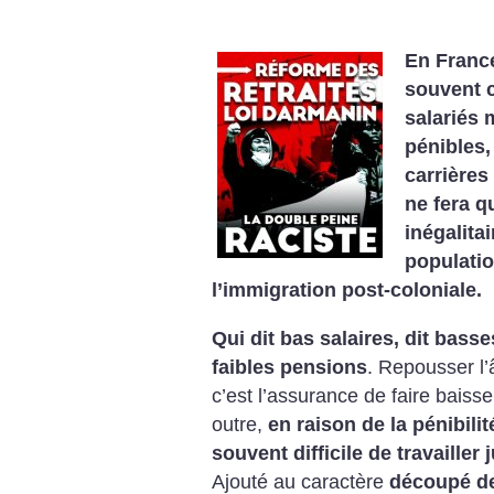
En France
souvent 
salariés 
pénibles,
carrières
ne fera q
inégalitai
populati
l’immigration post-coloniale.
Qui dit bas salaires, dit bass
faibles pensions
. Repousser l’â
c’est l’assurance de faire baiss
outre,
en raison de la pénibili
souvent difficile de travaille
Ajouté au caractère
découpé des