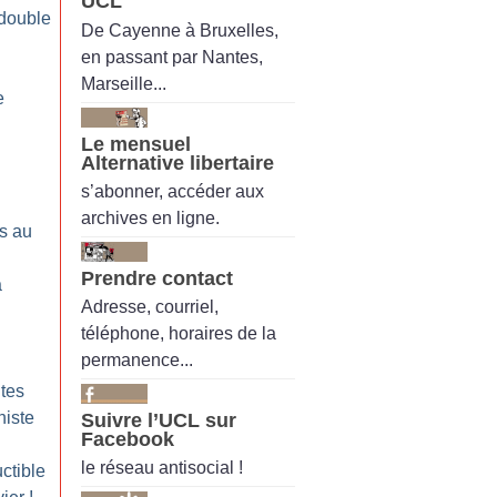
UCL
 double
De Cayenne à Bruxelles,
en passant par Nantes,
Marseille...
e
Le mensuel
Alternative libertaire
s’abonner, accéder aux
archives en ligne.
s au
Prendre contact
a
Adresse, courriel,
téléphone, horaires de la
permanence...
ites
niste
Suivre l’UCL sur
Facebook
le réseau antisocial !
ctible