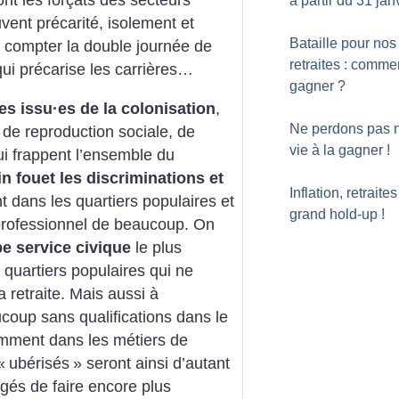
ont les forçats des secteurs
à partir du 31 jan
vent précarité, isolement et
Bataille pour nos
ns compter la double journée de
retraites : comme
qui précarise les carrières…
gagner
?
es issu
·
es de la colonisation
,
Ne perdons pas n
de reproduction sociale, de
vie à la gagner
!
ui frappent l’ensemble du
n fouet les discriminations et
Inflation, retraites 
t dans les quartiers populaires et
grand hold-up
!
 professionnel de beaucoup. On
pe service civique
le plus
quartiers populaires qui ne
 retraite. Mais aussi à
coup sans qualifications dans le
amment dans les métiers de
«
ubérisés
» seront ainsi d’autant
igés de faire encore plus