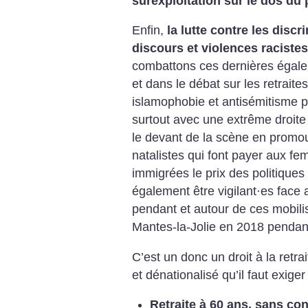
surexploitation sur le dos du 
Enfin,
la lutte contre les discr
discours et violences racistes
combattons ces dernières égal
et dans le débat sur les retrait
islamophobie et antisémitisme p
surtout avec une extrême droite
le devant de la scène en promo
natalistes qui font payer aux f
immigrées le prix des politiqu
également être vigilant
·
es face 
pendant et autour de ces mobili
Mantes-la-Jolie en 2018 pendant 
C’est un donc un droit à la retrai
et dénationalisé qu’il faut exiger
Retraite à 60 ans, sans co