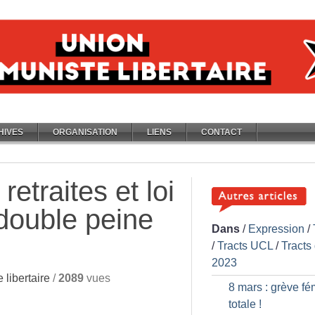
HIVES
ORGANISATION
LIENS
CONTACT
etraites et loi
double peine
Dans
/
Expression
/
/
Tracts UCL
/
Tracts
2023
libertaire
/
2089
vues
8 mars : grève fé
totale
!