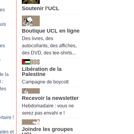
Soutenir l’UCL
des
uis
Boutique UCL en ligne
Des livres, des
autocollants, des affiches,
tes
des DVD, des tee-shirts...
e
Libération de la
Palestine
de la
 :
Campagne de boycott
les
Recevoir la newsletter
Hebdomadaire : vous ne
serez pas envahi·e !
taire
!
Joindre les groupes
ites et