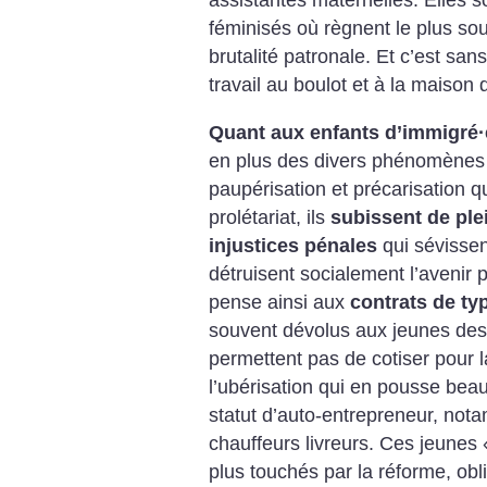
assistantes maternelles. Elles s
féminisés où règnent le plus sou
brutalité patronale. Et c’est sa
travail au boulot et à la maison 
Quant aux enfants d’immigré
·
en plus des divers phénomènes 
paupérisation et précarisation q
prolétariat, ils
subissent de plei
injustices pénales
qui sévissen
détruisent socialement l’avenir
pense ainsi aux
contrats de ty
souvent dévolus aux jeunes des 
permettent pas de cotiser pour la
l’ubérisation qui en pousse beau
statut d’auto-entrepreneur, not
chauffeurs livreurs. Ces jeunes 
plus touchés par la réforme, obl