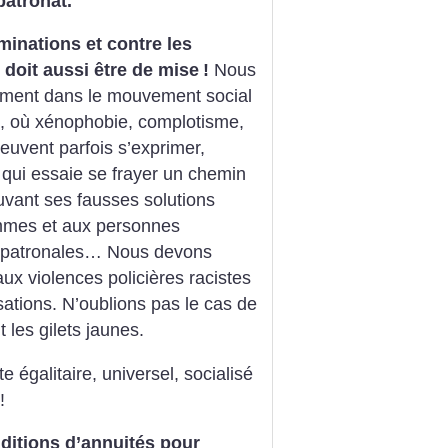
patronat.
iminations et contre les
 doit aussi être de mise
!
Nous
ement dans le mouvement social
es, où xénophobie, complotisme,
euvent parfois s’exprimer,
 qui essaie se frayer un chemin
uvant ses fausses solutions
emmes et aux personnes
es patronales… Nous devons
aux violences policières racistes
sations. N’oublions pas le cas de
les gilets jaunes.
te égalitaire, universel, socialisé
!
nditions d’annuités pour