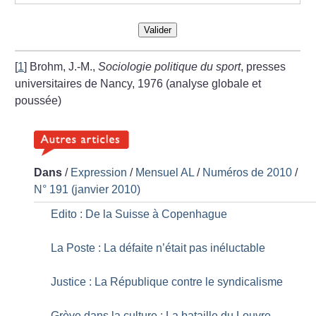
Valider
[
1
]
Brohm, J.-M.,
Sociologie politique du sport
, presses
universitaires de Nancy, 1976 (analyse globale et
poussée)
Dans
/
Expression
/
Mensuel AL
/
Numéros de 2010
/
N° 191 (janvier 2010)
Edito : De la Suisse à Copenhague
La Poste : La défaite n’était pas inéluctable
Justice : La République contre le syndicalisme
Grève dans la culture : La bataille du Louvre