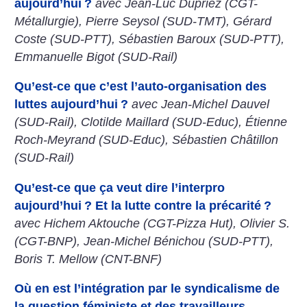
aujourd’hui
?
avec Jean-Luc Dupriez (CGT-
Métallurgie), Pierre Seysol (SUD-TMT), Gérard
Coste (SUD-PTT), Sébastien Baroux (SUD-PTT),
Emmanuelle Bigot (SUD-Rail)
Qu’est-ce que c’est l’auto-organisation des
luttes aujourd’hui
?
avec Jean-Michel Dauvel
(SUD-Rail), Clotilde Maillard (SUD-Educ), Étienne
Roch-Meyrand (SUD-Educ), Sébastien Châtillon
(SUD-Rail)
Qu’est-ce que ça veut dire l’interpro
aujourd’hui
? Et la lutte contre la précarité
?
avec Hichem Aktouche (CGT-Pizza Hut), Olivier S.
(CGT-BNP), Jean-Michel Bénichou (SUD-PTT),
Boris T. Mellow (CNT-BNF)
Où en est l’intégration par le syndicalisme de
la question féministe et des travailleurs