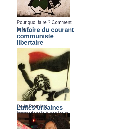
Pour quoi faire
? Comment
Histoire du courant
faire
?
communiste
libertaire
De la Première
Luttes urbaines
Internationale à nos jours.