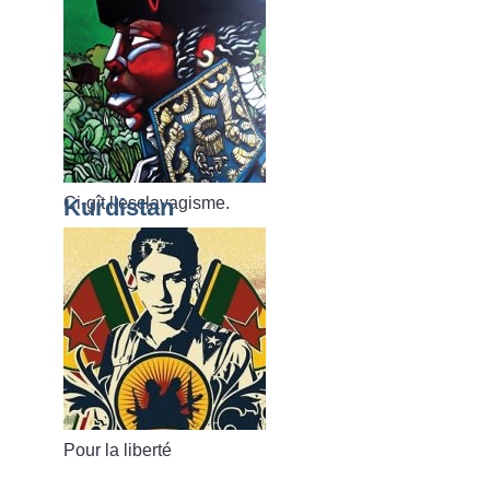
Ci-gît l’esclavagisme.
Kurdistan
Pour la liberté