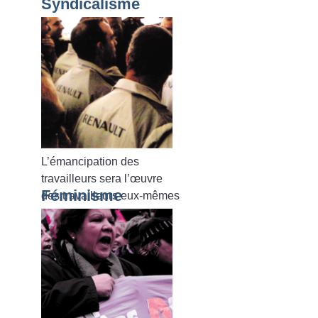
Syndicalisme
L’émancipation des
travailleurs sera l’œuvre
Féminisme
des travailleurs eux-mêmes