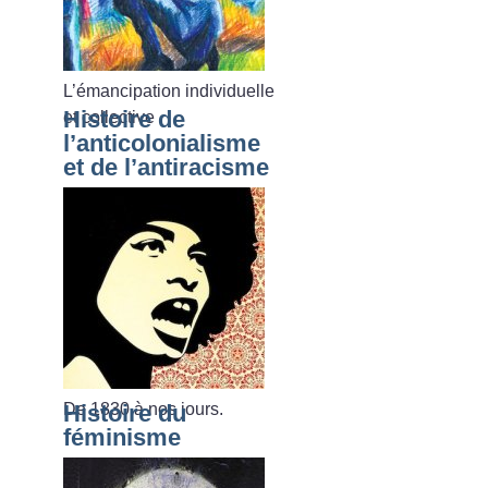
L’émancipation individuelle
Histoire de
et collective
l’anticolonialisme
et de l’antiracisme
De 1830 à nos jours.
Histoire du
féminisme