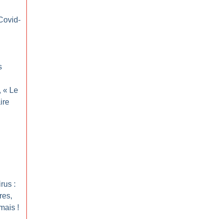
Covid-
s
, «
Le
ire
rus :
res,
mais
!