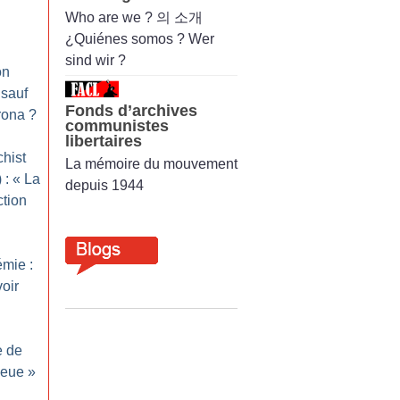
Who are we ? 의 소개
¿Quiénes somos ? Wer
sind wir ?
on
 sauf
Fonds d’archives
rona
?
communistes
libertaires
hist
La mémoire du mouvement
 : «
La
depuis 1944
ction
mie :
voir
e de
leue
»