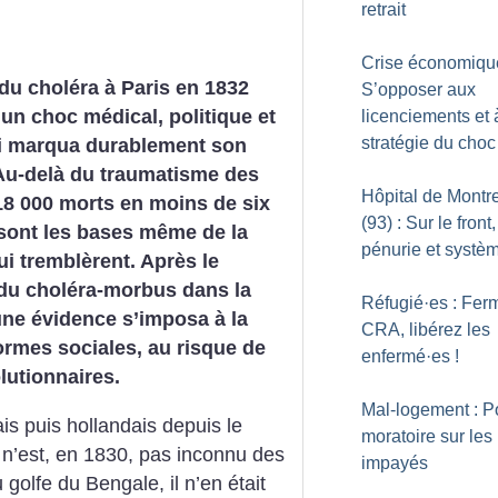
retrait
Crise économique
 du choléra à Paris en 1832
S’opposer aux
 un choc médical, politique et
licenciements et 
stratégie du choc
ui marqua durablement son
Au-delà du traumatisme des
Hôpital de Montre
18 000 morts en moins de six
(93) : Sur le front,
sont les bases même de la
pénurie et systè
ui tremblèrent. Après le
du choléra-morbus dans la
Réfugié
·
es : Fer
une évidence s’imposa à la
CRA, libérez les
formes sociales, au risque de
enfermé
·
es
!
lutionnaires.
Mal-logement : P
is puis hollandais depuis le
moratoire sur les
a n’est, en 1830, pas inconnu des
impayés
olfe du Bengale, il n’en était