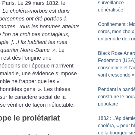
e Paris. Le 29 mars 1832, le
surveillance
généralisée
Le choléra-morbus est dans
f personnes ont été portées à
Confinement : M
 mortes. Tous les hommes atteints
corps, mon choix
l’on ne croit pas contagieux,
en période de co
e. [...] Ils habitent les rues
du quartier Notre-Dame
»
. Le
Black Rose Anarc
n est dès l’origine une
Federation (USA)
médecins de l’époque n’arrivent
conscience et l’a
 maladie, une évidence s’impose
vont crescendo
»
mble ne frapper que les «
honnêtes gens
». Les thèses
Pendant la pandé
sur le caractère social de la
construire le pou
populaire
se vérifier de façon inéluctable.
ppe le prolétariat
1832 : L’épidémi
choléra, «
peur b
de la bourgeoisie