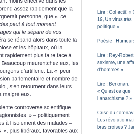
nt moins effective dans les
prend assez rapidement que la
Lire : Collectif, «
rgnerait personne, que «
ce
19, Un virus très
rdes peut à tout moment
politique
»
étages qui le sépare de vos
éra se répand alors dans toute la
Poésie : Humeur
lose et les hôpitaux, où la
nt rapidement plus faire face à
Lire : Rey-Robert
sexisme, une affa
ts. Beaucoup meurentchez eux, les
d’hommes
»
urgons d’artillerie. La «
peur
ession parlementaire et nombre de
Lire : Berkman,
oi, s’en retournent dans leurs
«
Qu’est ce que
a malgré eux.
l’anarchisme
?
»
lente controverse scientifique
Crise du coronavi
agionnistes
» – politiquement
Les révolutionnai
les à l’isolement des malades –
bras croisés
? Ja
s
», plus libéraux, favorables aux