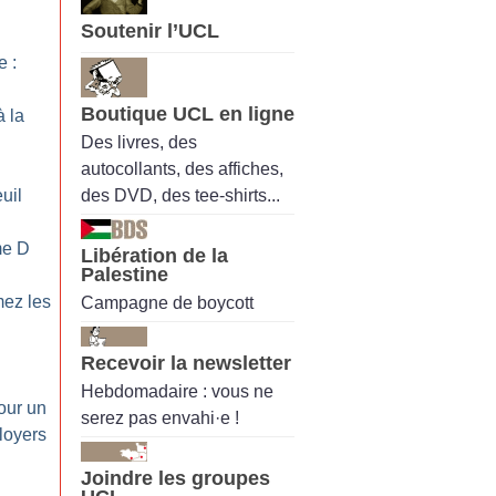
Soutenir l’UCL
 :
Boutique UCL en ligne
à la
Des livres, des
autocollants, des affiches,
des DVD, des tee-shirts...
uil
me D
Libération de la
Palestine
mez les
Campagne de boycott
Recevoir la newsletter
Hebdomadaire : vous ne
our un
serez pas envahi·e !
 loyers
Joindre les groupes