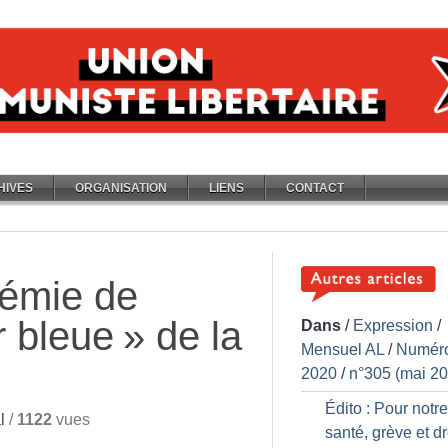
HIVES
ORGANISATION
LIENS
CONTACT
démie de
r bleue
» de la
Dans
/
Expression
/
Mensuel AL
/
Numér
2020
/
n°305 (mai 2
Édito : Pour notre
l
/
1122
vues
santé, grève et dr