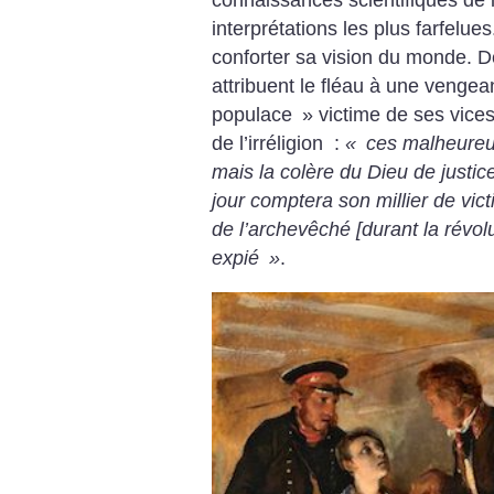
connaissances scientifiques de l
interprétations les plus farfelu
conforter sa vision du monde. 
attribuent le fléau à une venge
populace
» victime de ses vices
de l’irréligion :
«
ces malheureux
mais la colère du Dieu de justic
jour comptera son millier de vic
de l’archevêché [durant la révolut
expié
»
.