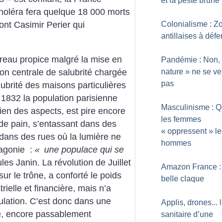
et la peste brune
choléra fera quelque 18 000 morts
Colonialisme : Z
dont Casimir Perier qui
antillaises à déf
rreau propice malgré la mise en
Pandémie : Non,
on centrale de salubrité chargée
nature
» ne se v
pas
ubrité des maisons particulières
 1832 la population parisienne
Masculinisme : 
bien des aspects, est pire encore
les femmes
de pain, s’entassant dans des
«
oppressent
» l
dans des rues où la lumière ne
hommes
’agonie :
«
une populace qui se
ules Janin. La révolution de Juillet
Amazon France : 
ur le trône, a conforté le poids
belle claque
rielle et financière, mais n’a
ulation. C’est donc dans une
Applis, drones... l
e, encore passablement
sanitaire d’une