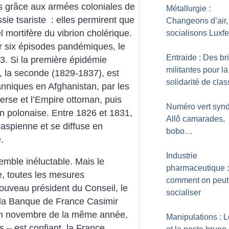
s grâce aux armées coloniales de
Métallurgie :
sie tsariste : elles permirent que
Changeons d’air,
l mortifère du vibrion cholérique.
socialisons Luxfe
ar six épisodes pandémiques, le
Entraide : Des b
3. Si la première épidémie
militantes pour la
, la seconde (1829-1837), est
solidarité de cla
tanniques en Afghanistan, par les
erse et l’Empire ottoman, puis
Numéro vert syndi
ion polonaise. Entre 1826 et 1831,
Allô camarades,
Caspienne et se diffuse en
bobo…
.
Industrie
emble inéluctable. Mais le
pharmaceutique :
e, toutes les mesures
comment on peut
nouveau président du Conseil, le
socialiser
e la Banque de France Casimir
 en novembre de la même année,
Manipulations : L
s – est confiant, la France