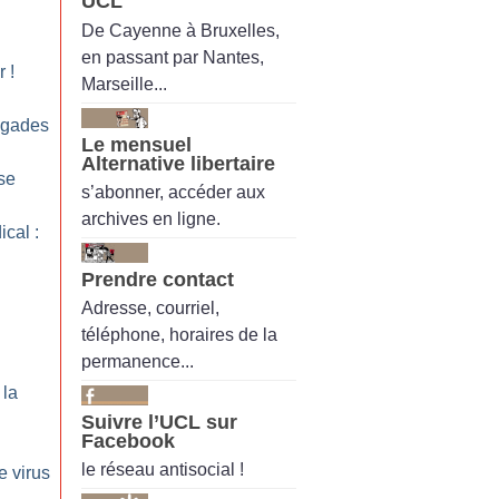
UCL
De Cayenne à Bruxelles,
en passant par Nantes,
r
!
Marseille...
rigades
Le mensuel
Alternative libertaire
sse
s’abonner, accéder aux
archives en ligne.
cal :
Prendre contact
Adresse, courriel,
téléphone, horaires de la
permanence...
 la
Suivre l’UCL sur
Facebook
le réseau antisocial !
e virus