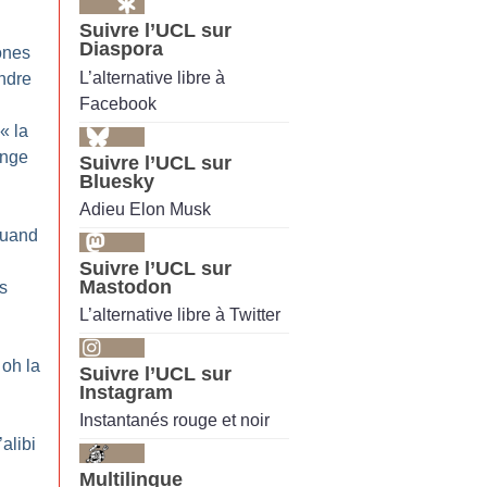
Suivre l’UCL sur
Diaspora
ones
L’alternative libre à
endre
Facebook
 «
la
enge
Suivre l’UCL sur
Bluesky
Adieu Elon Musk
Quand
Suivre l’UCL sur
Mastodon
es
L’alternative libre à Twitter
oh la
Suivre l’UCL sur
Instagram
Instantanés rouge et noir
’alibi
Multilingue