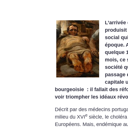
L’arrivée
produisit
social q
époque. 
quelque 
mois, ce 
société q
passage 
capitale 
bourgeoisie : il fallait des ré
voir triompher les idéaux révo
Décrit par des médecins portuga
e
milieu du XVI
siècle, le cholér
Européens. Mais, endémique au g