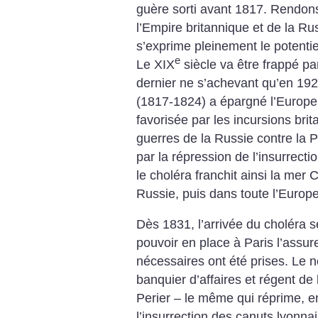
guère sorti avant 1817. Rendon
l’Empire britannique et de la Rus
s’exprime pleinement le potentie
e
Le XIX
siècle va être frappé p
dernier ne s’achevant qu’en 192
(1817-1824) a épargné l’Europe
favorisée par les incursions bri
guerres de la Russie contre la P
par la répression de l’insurrect
le choléra franchit ainsi la mer 
Russie, puis dans toute l’Europe
Dès 1831, l’arrivée du choléra s
pouvoir en place à Paris l’assur
nécessaires ont été prises. Le 
banquier d’affaires et régent d
Perier – le même qui réprime,
l’insurrection des canuts lyonnai