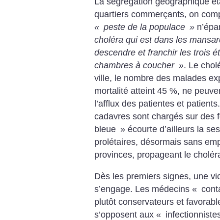
La ségrégation géographique éta
quartiers commerçants, on com
«
peste de la populace
»
n’épa
choléra qui est dans les mansa
descendre et franchir les trois 
chambres à coucher
»
. Le chol
ville, le nombre des malades exp
mortalité atteint 45 %, ne peuve
l’afflux des patientes et patien
cadavres sont chargés sur des fo
bleue
» écourte d’ailleurs la s
prolétaires, désormais sans empl
provinces, propageant le cholér
Dès les premiers signes, une vio
s’engage. Les médecins «
cont
plutôt conservateurs et favorab
s’opposent aux «
infectionniste