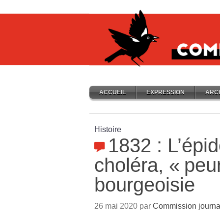
ACCUEIL
EXPRESSION
ARC
Histoire
1832 : L’épi
choléra, «
peu
bourgeoisie
26 mai 2020 par
Commission journa