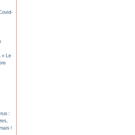
Covid-
s
, «
Le
ire
rus :
res,
mais
!