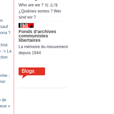
Who are we ? 의 소개
¿Quiénes somos ? Wer
sind wir ?
on
 sauf
Fonds d’archives
rona
?
communistes
libertaires
hist
La mémoire du mouvement
 : «
La
depuis 1944
ction
mie :
voir
e de
leue
»