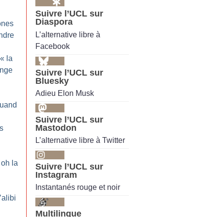
Suivre l’UCL sur
Diaspora
ones
L’alternative libre à
endre
Facebook
 «
la
enge
Suivre l’UCL sur
Bluesky
Adieu Elon Musk
Quand
Suivre l’UCL sur
Mastodon
es
L’alternative libre à Twitter
oh la
Suivre l’UCL sur
Instagram
Instantanés rouge et noir
’alibi
Multilingue