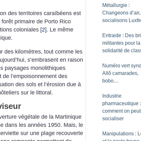
Métallurgie :
Changeons d’air,
on des territoires caraïbéens est
socialisons Luxfe
forêt primaire de Porto Rico
ations coloniales
[
2
]
. Le même
Entraide : Des b
ique.
militantes pour la
solidarité de cla
r des kilomètres, tout comme les
jourd’hui, s’embrasent en raison
Numéro vert syndi
es paysages monolithiques
Allô camarades,
t de l’empoisonnement des
bobo…
lisation des sols et l’érosion due à
eliers sur le littoral.
Industrie
pharmaceutique :
viseur
comment on peut
erture végétale de la Martinique
socialiser
ue dans les années 1950. Mais, le
erviette sur une plage recouverte
Manipulations : L