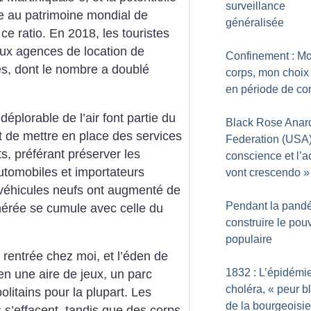
surveillance
e au patrimoine mondial de
généralisée
 ce ratio.
En 2018, les touristes
 aux agences de location de
Confinement : M
és, dont le nombre a doublé
corps, mon choix
en période de co
déplorable de l’air font partie du
Black Rose Anarc
t de mettre en place des services
Federation (USA)
s, préférant préserver les
conscience et l’a
utomobiles et importateurs
vont crescendo
»
 véhicules neufs ont augmenté de
Pendant la pandé
nérée se cumule avec celle du
construire le pou
populaire
s rentrée chez moi, et l’éden de
1832 : L’épidémi
n une aire de jeux, un parc
choléra, «
peur b
olitains pour la plupart. Les
de la bourgeoisie
 s’effacent, tandis que des corps