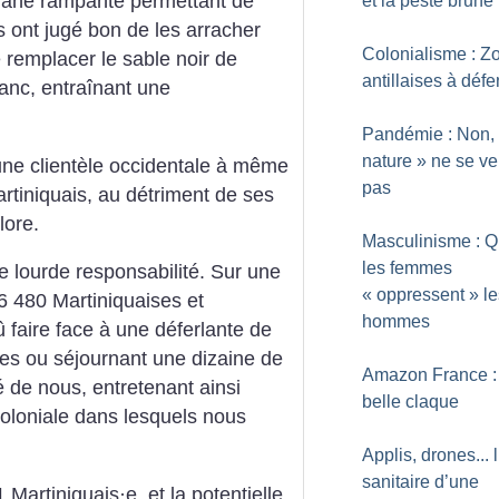
liane rampante permettant de
et la peste brune
ens ont jugé bon de les arracher
Colonialisme : Z
e remplacer le sable noir de
antillaises à déf
lanc, entraînant une
Pandémie : Non,
nature
» ne se v
 une clientèle occidentale à même
pas
rtiniquais, au détriment de ses
lore.
Masculinisme : 
les femmes
e lourde responsabilité. Sur une
«
oppressent
» l
6 480 Martiniquaises et
hommes
û faire face à une déferlante de
stes ou séjournant une dizaine de
Amazon France : 
 de nous, entretenant ainsi
belle claque
 coloniale dans lesquels nous
Applis, drones... l
sanitaire d’une
 1 Martiniquais
·
e, et la potentielle