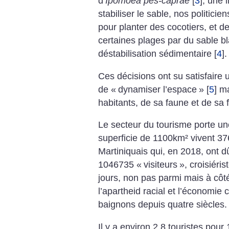
d’
Ipomoea pes-caprae
[
3
]
, une 
stabiliser le sable, nos politici
pour planter des cocotiers, et d
certaines plages par du sable b
déstabilisation sédimentaire
[
4
]
.
Ces décisions ont su satisfaire
de «
dynamiser l’espace
»
[
5
]
ma
habitants, de sa faune et de sa f
Le secteur du tourisme porte un
superficie de 1100km² vivent 37
Martiniquais qui, en 2018, ont d
1046735 «
visiteurs
», croisiéri
jours, non pas parmi mais à côté
l’apartheid racial et l’économie
baignons depuis quatre siècles.
Il y a environ 2,8 touristes pour