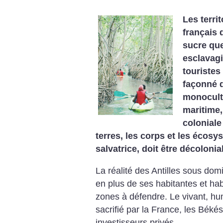
Les terri
français 
sucre qu
esclavagi
touristes
façonné d
monocultu
maritime
coloniale 
terres, les corps et les écosy
salvatrice, doit être décolonial
La réalité des Antilles sous dom
en plus de ses habitantes et hab
zones à défendre. Le vivant, hum
sacrifié par la France, les Békés
investisseurs privés.