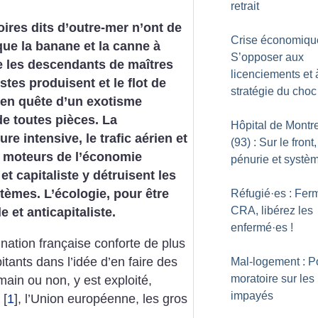
retrait
toires dits d’outre-mer n’ont de
Crise économique
que la banane et la canne à
S’opposer aux
e les descendants de maîtres
licenciements et 
stes produisent et le flot de
stratégie du choc
 en quête d’un exotisme
e toutes pièces. La
Hôpital de Montre
re intensive, le trafic aérien et
(93) : Sur le front,
, moteurs de l’économie
pénurie et systè
et capitaliste y détruisent les
stèmes. L’écologie, pour être
Réfugié
·
es : Fer
CRA, libérez les
e et anticapitaliste.
enfermé
·
es
!
ination française conforte de plus
itants dans l’idée d’en faire des
Mal-logement : P
moratoire sur les
ain ou non, y est exploité,
impayés
[
1
]
, l’Union européenne, les gros