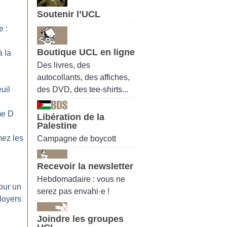
Soutenir l’UCL
 :
Boutique UCL en ligne
à la
Des livres, des
autocollants, des affiches,
des DVD, des tee-shirts...
uil
me D
Libération de la
Palestine
mez les
Campagne de boycott
Recevoir la newsletter
Hebdomadaire : vous ne
our un
serez pas envahi·e !
 loyers
Joindre les groupes