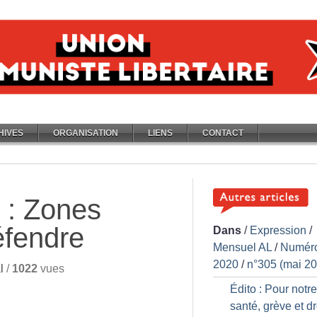
HIVES
ORGANISATION
LIENS
CONTACT
 : Zones
éfendre
Dans
/
Expression
/
Mensuel AL
/
Numér
2020
/
n°305 (mai 2
l
/
1022
vues
Édito : Pour notre
santé, grève et dr