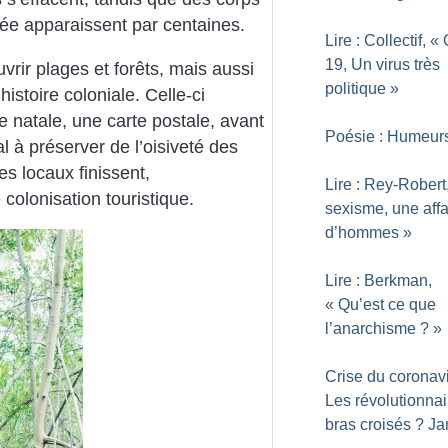
ée apparaissent par centaines.
Lire : Collectif, «
19, Un virus très
vrir plages et forêts, mais aussi
politique
»
istoire coloniale. Celle-ci
re natale, une carte postale, avant
Poésie : Humeur
 à préserver de l’oisiveté des
es locaux finissent,
Lire : Rey-Robert
 colonisation touristique.
sexisme, une affa
d’hommes
»
Lire : Berkman,
«
Qu’est ce que
l’anarchisme
?
»
Crise du coronavi
Les révolutionnai
bras croisés
? Ja