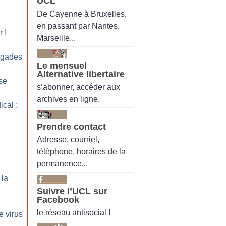
UCL
De Cayenne à Bruxelles,
en passant par Nantes,
r
!
Marseille...
rigades
Le mensuel
Alternative libertaire
sse
s’abonner, accéder aux
archives en ligne.
cal :
Prendre contact
Adresse, courriel,
téléphone, horaires de la
permanence...
 la
Suivre l’UCL sur
Facebook
le réseau antisocial !
e virus