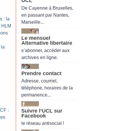
UCL
De Cayenne à Bruxelles,
en passant par Nantes,
 : la
Marseille...
er HLM
ions
Le mensuel
Alternative libertaire
 la
s’abonner, accéder aux
archives en ligne.
Prendre contact
Adresse, courriel,
téléphone, horaires de la
permanence...
NCF :
Suivre l’UCL sur
Facebook
ces
le réseau antisocial !