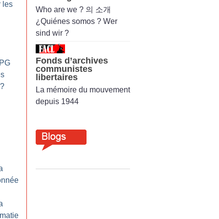
 les
Who are we ? 의 소개
¿Quiénes somos ? Wer
sind wir ?
Fonds d’archives
YPG
communistes
es
libertaires
?
La mémoire du mouvement
depuis 1944
a
onnée
a
ématie