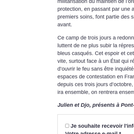
militarisation du maintien de l’o
protection, en passant par une 
premiers soins, font partie des 
avant.
Ce camp de trois jours a redonné
luttent de ne plus subir la répre
bleus casqués. Cet espoir et cett
vite, surtout face à un État qui 
d’ouvrir le feu sans être inquiét
espaces de contestation en Fr
depuis ces trois jours d’octobre
ira ensemble, on rentrera ensem
Julien et Djo, présents à Pont
Je souhaite recevoir l'i
Votre adresse e-mail
*