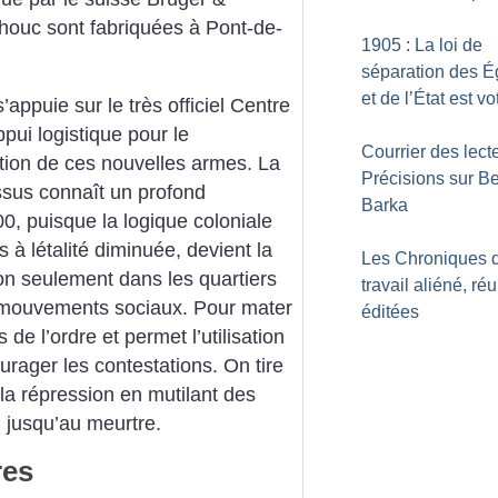
houc sont fabriquées à Pont-de-
1905 : La loi de
séparation des É
et de l’État est v
’appuie sur le très officiel Centre
pui logistique pour le
Courrier des lecte
tion de ces nouvelles armes. La
Précisions sur B
essus connaît un profond
Barka
, puisque la logique coloniale
s à létalité diminuée, devient la
Les Chroniques 
non seulement dans les quartiers
travail aliéné, ré
 mouvements sociaux. Pour mater
éditées
 de l’ordre et permet l’utilisation
rager les contestations. On tire
 la répression en mutilant des
 jusqu’au meurtre.
res