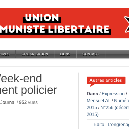
HIVES
ORGANISATION
LIENS
CONTACT
Week-end
ent policier
Dans
/
Expression
/
Mensuel AL
/
Numér
Journal
/
952
vues
2015
/
N°256 (déce
2015)
Edito : L’engren