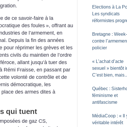
gration.
Elections à La Po
Les syndicats
 de ce savoir-faire à la
réformistes progr
cratique des foules
», offrant au
ndustries de l’armement, en
Bretagne : Week
enal. Depuis la fin des années
contre l’armemen
e pour réprimer les grèves et les
policier
gents civils du maintien de l’ordre
«
L’achat d’acte
 féroce, allant jusqu’à tuer des
sexuel
» bientôt i
 à Rémi Fraisse, en passant par
C’est bien, mais
ette volonté de contrôle et de
ernis démocratique, les
Québec : Sisterh
place des armes dites à
féminisme et
antifascisme
s qui tuent
MédiaCoop : «
Il
omposées de gaz CS,
véritable intérêt