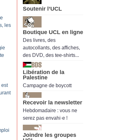
Soutenir l’UCL
le
s, les
Boutique UCL en ligne
Des livres, des
autocollants, des affiches,
gie
des DVD, des tee-shirts...
te
Libération de la
Palestine
 est
Campagne de boycott
urant
Recevoir la newsletter
Hebdomadaire : vous ne
serez pas envahi·e !
mploi
Joindre les groupes