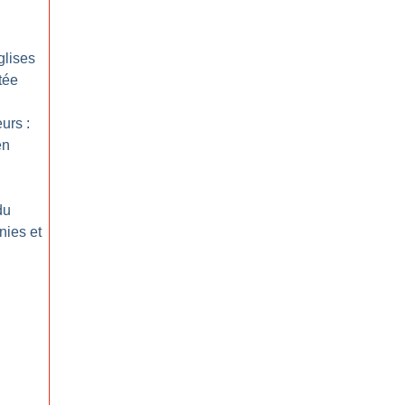
glises
otée
urs :
en
du
unies et