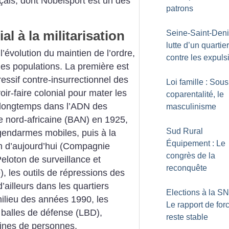
nçais, dont Nobelsport est un des
patrons
al à la militarisation
Seine-Saint-Denis
lutte d’un quarti
évolution du maintien de l’ordre,
contre les expuls
des populations. La première est
ressif contre-insurrectionnel des
Loi famille : Sous
oir-faire colonial pour mater les
coparentalité, le
jà longtemps dans l’ADN des
masculinisme
de nord-africaine (BAN) en 1925,
Sud Rural
endarmes mobiles, puis à la
Équipement : Le
n d’aujourd’hui (Compagnie
congrès de la
eloton de surveillance et
reconquête
), les outils de répressions des
’ailleurs dans les quartiers
Elections à la S
milieu des années 1990, les
Le rapport de for
 balles de défense (LBD),
reste stable
aines de personnes,