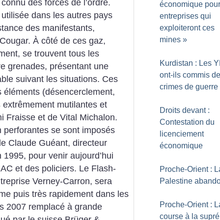
s connu des forces de l’ordre.
économique pour
utilisée dans les autres pays
entreprises qui
stance des manifestants,
exploiteront ces
mines
»
 Cougar. À côté de ces gaz,
ent, se trouvent tous les
Kurdistan : Les 
core grenades, présentant une
ont-ils commis d
le suivant les situations. Ces
crimes de guerre
nts éléments (désencerclement,
es extrêmement mutilantes et
Droits devant :
 Fraisse et de Vital Michalon.
Contestation du
on perforantes se sont imposés
licenciement
 de Claude Guéant, directeur
économique
n 1995, pour venir aujourd’hui
AC et des policiers. Le Flash-
Proche-Orient : L
ntreprise Verney-Carron, sera
Palestine aband
isme puis très rapidement dans les
Proche-Orient : L
uis 2007 remplacé à grande
course à la supr
ué par le suisse Brüger &