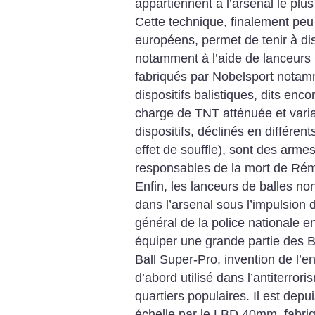
appartiennent à l’arsenal le plu
Cette technique, finalement peu 
européens, permet de tenir à di
notamment à l’aide de lanceurs
fabriqués par Nobelsport notamm
dispositifs balistiques, dits en
charge de TNT atténuée et variab
dispositifs, déclinés en différe
effet de souffle), sont des arm
responsables de la mort de Rémi
Enfin, les lanceurs de balles n
dans l’arsenal sous l’impulsion
général de la police nationale e
équiper une grande partie des B
Ball Super-Pro, invention de l’e
d’abord utilisé dans l’antiterror
quartiers populaires. Il est dep
échelle par le LBD 40mm, fabriq