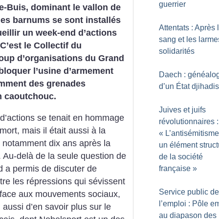
guerrier
e-Buis, dominant le vallon de
, les barnums se sont installés
Attentats : Après 
eillir un week-end d’actions
sang et les larme
C’est le Collectif du
solidarités
oup d’organisations du Grand
 bloquer l’usine d’armement
Daech : généalo
tamment des grenades
d’un État djihadis
n caoutchouc.
Juives et juifs
d’actions se tenait en hommage
révolutionnaires :
rt, mais il était aussi à la
«
L’antisémitisme
s, notamment dix ans après la
un élément struct
 Au-delà de la seule question de
de la société
d a permis de discuter de
française
»
tre les répressions qui sévissent
Service public de
t face aux mouvements sociaux,
l’emploi : Pôle e
 aussi d’en savoir plus sur le
au diapason des