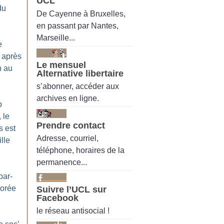
UCL
du
De Cayenne à Bruxelles,
en passant par Nantes,
Marseille...
e
 après
Le mensuel
n au
Alternative libertaire
s’abonner, accéder aux
archives en ligne.
p
 le
Prendre contact
s est
Adresse, courriel,
lle
téléphone, horaires de la
permanence...
par-
dorée
Suivre l’UCL sur
Facebook
le réseau antisocial !