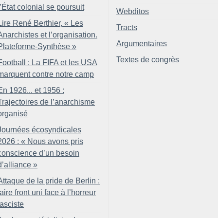
l’État colonial se poursuit
Webditos
Lire René Berthier, «
Les
Tracts
Anarchistes et l’organisation.
Argumentaires
Plateforme-Synthèse
»
Textes de congrès
Football : La FIFA et les USA
marquent contre notre camp
En 1926... et 1956 :
Trajectoires de l’anarchisme
organisé
Journées écosyndicales
2026 : «
Nous avons pris
conscience d’un besoin
d’alliance
»
Attaque de la pride de Berlin :
faire front uni face à l’horreur
fasciste