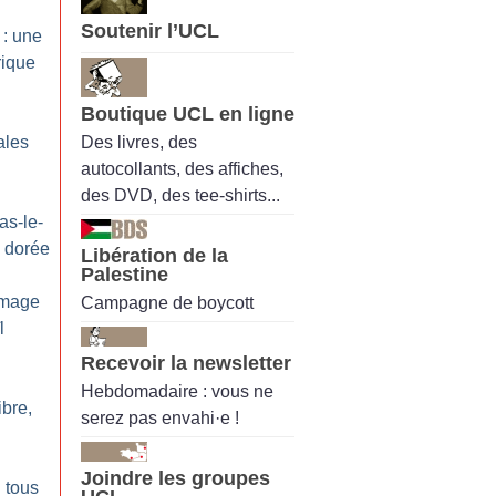
Soutenir l’UCL
 : une
rique
Boutique UCL en ligne
Des livres, des
ales
autocollants, des affiches,
des DVD, des tee-shirts...
ras-le-
e dorée
Libération de la
Palestine
mmage
Campagne de boycott
l
Recevoir la newsletter
Hebdomadaire : vous ne
ibre,
serez pas envahi·e !
Joindre les groupes
: tous