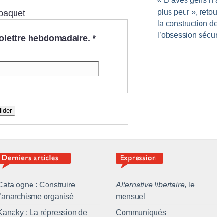
«
Braves gens n’
plus peur
», retou
paquet
la construction d
l’obsession sécur
nfolettre hebdomadaire.
*
lider
Catalogne : Construire
Alternative libertaire,
le
l’anarchisme organisé
mensuel
Kanaky : La répression de
Communiqués