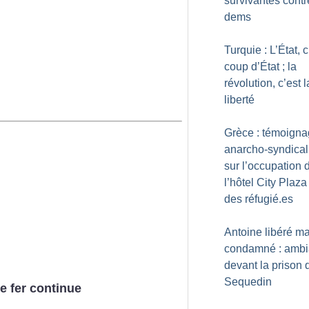
survivantes contr
dems
Turquie : L’État, c
coup d’État
; la
révolution, c’est l
liberté
Grèce : témoign
anarcho-syndical
sur l’occupation 
l’hôtel City Plaza
des réfugié.es
Antoine libéré ma
condamné : amb
devant la prison 
Sequedin
de fer continue