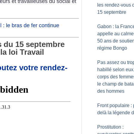
eurs et travailleuses du social et
les rendez-vous 
15 septembre
l : le bras de fer continue
Gabon : la Franc
appelle au calme
50 ans de soutie
s du 15 septembre
régime Bongo
a loi Travail
Pas assez ou tro
outez votre rendez-
habillé selon eux,
corps des femme
le champ de batai
des hommes
Front populaire : 
delà la légende 
Prostitution :