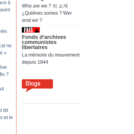
ace à
Who are we ? 의 소개
 point
¿Quiénes somos ? Wer
sind wir ?
rès
Fonds d’archives
communistes
cal ne
libertaires
ir
»
La mémoire du mouvement
depuis 1944
rève
fin
?
ut
t dit
s et le