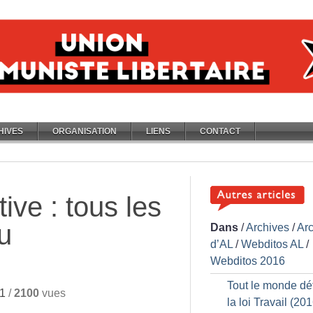
HIVES
ORGANISATION
LIENS
CONTACT
tive : tous les
u
Dans
/
Archives
/
Ar
d’AL
/
Webditos AL
/
Webditos 2016
Tout le monde dé
1
/
2100
vues
la loi Travail (20