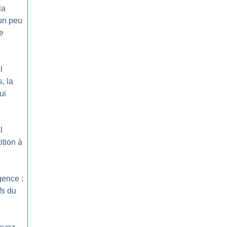
la
 un peu
e
l
, la
ui
l
ition à
gence :
fs du