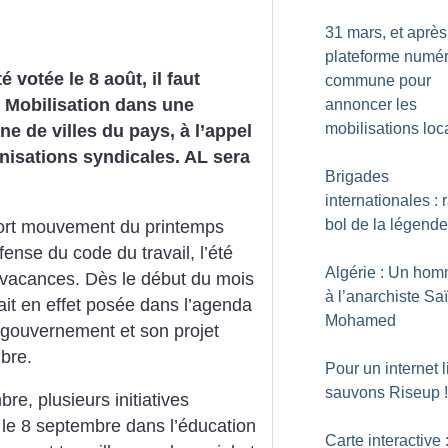
31 mars, et après
plateforme numé
té votée le 8 août, il faut
commune pour
. Mobilisation dans une
annoncer les
mobilisations loc
ne de villes du pays, à l’appel
nisations syndicales. AL sera
Brigades
internationales : 
bol de la légend
fort mouvement du printemps
fense du code du travail, l’été
Algérie : Un ho
 vacances. Dès le début du mois
à l’anarchiste Saï
tait en effet posée dans l’agenda
Mohamed
e gouvernement et son projet
mbre.
Pour un internet l
sauvons Riseup
!
re, plusieurs initiatives
 le 8 septembre dans l’éducation
Carte interactive 