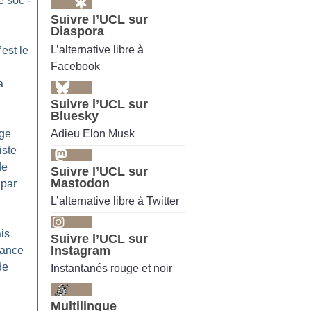
e soc’-
Suivre l’UCL sur
Diaspora
L’alternative libre à
’est le
Facebook
a
Suivre l’UCL sur
Bluesky
Adieu Elon Musk
age
iste
de
Suivre l’UCL sur
Mastodon
 par
L’alternative libre à Twitter
is
Suivre l’UCL sur
Instagram
iance
de
Instantanés rouge et noir
Multilingue