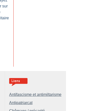
ayez
r sur
e
itaire
Antifascisme et antimiltarisme
Antipatriarcat
Chômage / précarité