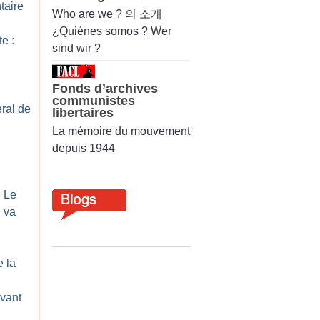
taire
Who are we ? 의 소개
¿Quiénes somos ? Wer
te :
sind wir ?
Fonds d’archives
communistes
ral de
libertaires
La mémoire du mouvement
depuis 1944
: Le
 va
e la
vant