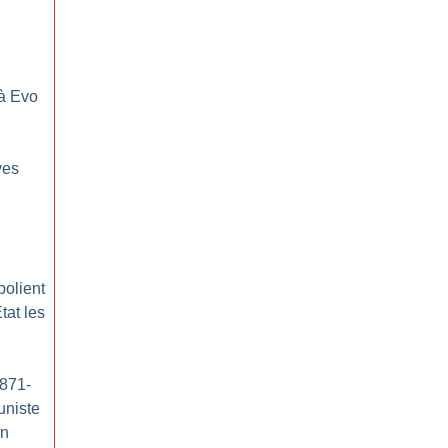
 à Evo
ves
polient
tat les
1871-
uniste
on