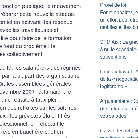
Projet de loi :
a fonction publique, le mouvement
Fonctionnaires, 
réparer cette nouvelle attaque.
un effort pour êtr
entiel en activant des réseaux
mobiles et flexibl
avec les travailleuses et
fité pour faire de la formation
STM Aix : La grè
e fond du problème : la
à nu le scandale
tes collectivement.
subventions
uité, les salarié-e-s des régimes
Droit du travail : 
par la plupart des organisations
de la «
négociati
r, les assemblées générales
légiférante
»
novembre 2007 réclamaient le
une retraite à taux plein,
Argumentaire : 
on des retraites sur les salaires,
des retraites : arr
x : les grévistes étaient très
vos salades
!
ofessionnel, en refusant le
Casse des retrait
ur-e-s embauché-e-s, et en