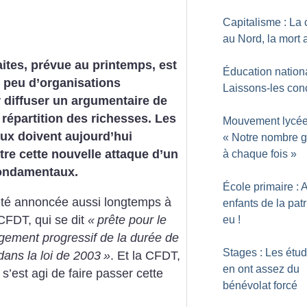
Capitalisme : La 
au Nord, la mort
aites, prévue au printemps, est
Éducation nationa
 peu d’organisations
Laissons-les con
r diffuser un argumentaire de
 répartition des richesses. Les
Mouvement lycée
aux doivent aujourd’hui
«
Notre nombre g
tre cette nouvelle attaque d’un
à chaque fois
»
fondamentaux.
École primaire : 
été annoncée aussi longtemps à
enfants de la patr
CFDT, qui se dit
«
prête pour le
eu
!
ngement progressif de la durée de
Stages : Les étud
 dans la loi de 2003
»
. Et la CFDT,
en ont assez du
s’est agi de faire passer cette
bénévolat forcé