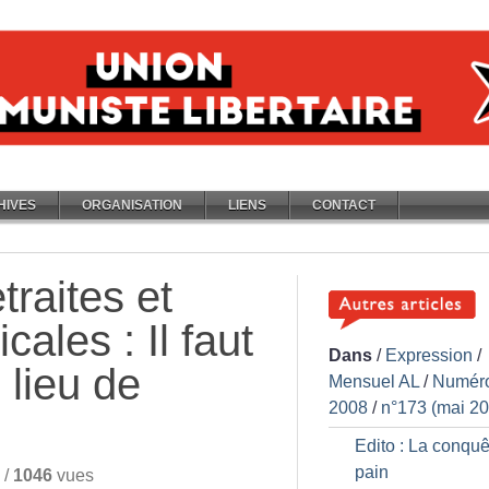
HIVES
ORGANISATION
LIENS
CONTACT
traites et
cales : Il faut
Dans
/
Expression
/
 lieu de
Mensuel AL
/
Numér
2008
/
n°173 (mai 2
Edito : La conquê
pain
/
1046
vues