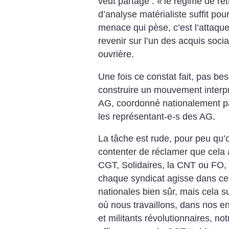
veut partagé : «
le régime de re
d’analyse matérialiste suffit pou
menace qui pèse, c’est l’attaqu
revenir sur l’un des acquis soc
ouvrière.
Une fois ce constat fait, pas bes
construire un mouvement interpr
AG, coordonné nationalement par
les représentant-e-s des AG.
La tâche est rude, pour peu qu’on
contenter de réclamer que cela 
CGT, Solidaires, la CNT ou FO, f
chaque syndicat agisse dans ce
nationales bien sûr, mais cela
où nous travaillons, dans nos ent
et militants révolutionnaires, not