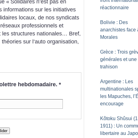
front international
ue «
Solidaires n’est pas en
réactionnaire
informations sur les initiatives
idaires locaux, de nos syndicats
Bolivie : Des
 réseaux professionnels et
anarchistes face
 les structures nationales… Bref,
Morales
théories sur l’auto organisation,
Grèce : Trois grè
générales et une
trahison
Argentine : Les
nfolettre hebdomadaire.
*
multinationales s
les Mapuches, l’É
encourage
Kôtoku Shûsui (
1911) : Un comm
lider
libertaire au Jap