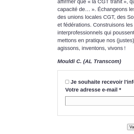
affirmer que «
la CGT trahit
», q
capacité de…
». Échangeons les 
des unions locales CGT, des Sol
et fédérations. Construisons les
interprofessionnels qui poussent
mettons en pratique nos (justes) 
agissons, inventons, vivons
!
Mouldi C. (AL Transcom)
Je souhaite recevoir l'i
Votre adresse e-mail
*
Va