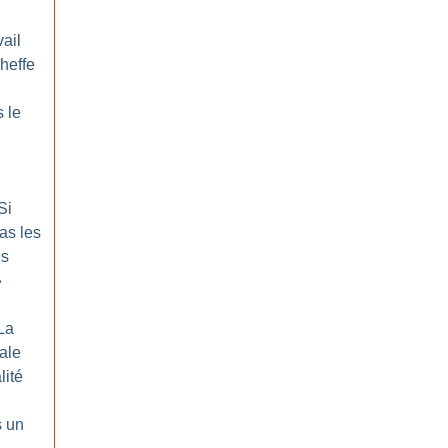
ail
cheffe
 le
Si
as les
us
»
La
rale
lité
s un