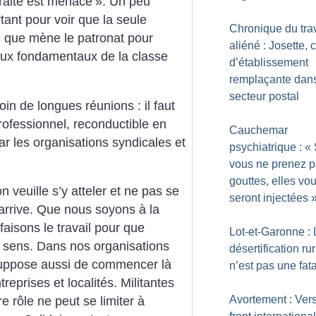
traite est menacé
». Un peu
rtant pour voir que la seule
Chronique du trav
e que mène le patronat pour
aliéné : Josette, 
iaux fondamentaux de la classe
d’établissement
remplaçante dans
secteur postal
oin de longues réunions : il faut
ofessionnel, reconductible en
Cauchemar
 les organisations syndicales et
psychiatrique : «
vous ne prenez p
gouttes, elles vo
 veuille s’y atteler et ne pas se
seront injectées
arrive. Que nous soyons à la
aisons le travail pour que
Lot-et-Garonne : 
 sens. Dans nos organisations
désertification ru
 suppose aussi de commencer là
n’est pas une fata
reprises et localités. Militantes
Avortement : Ver
re rôle ne peut se limiter à