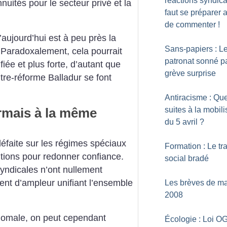
réactions syndical
uités pour le secteur privé et la
faut se préparer a
de commenter
!
d’aujourd’hui est à peu près la
Sans-papiers : L
 Paradoxalement, cela pourrait
patronat sonné pa
fiée et plus forte, d’autant que
grève surprise
ntre-réforme Balladur se font
Antiracisme : Que
ormais à la même
suites à la mobili
du 5 avril
?
 défaite sur les régimes spéciaux
Formation : Le tra
itions pour redonner confiance.
social bradé
syndicales n’ont nullement
t d’ampleur unifiant l’ensemble
Les brèves de ma
2008
’homale, on peut cependant
Écologie : Loi O