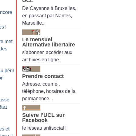
UCL
De Cayenne à Bruxelles,
encore
en passant par Nantes,
e
Marseille...
es
!
Le mensuel
ve met
Alternative libertaire
 des
s’abonner, accéder aux
archives en ligne.
Au péril
Prendre contact
on
Adresse, courriel,
téléphone, horaires de la
permanence...
Casse
êtez
Suivre l’UCL sur
Facebook
le réseau antisocial !
es et