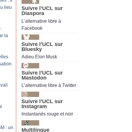
es : Il
u lieu
Suivre l’UCL sur
Diaspora
L’alternative libre à
Facebook
e
r la
Suivre l’UCL sur
Bluesky
Adieu Elon Musk
lles
sation
Suivre l’UCL sur
Mastodon
vail
L’alternative libre à Twitter
Suivre l’UCL sur
Instagram
i
Instantanés rouge et noir
GM : un
Multilingue