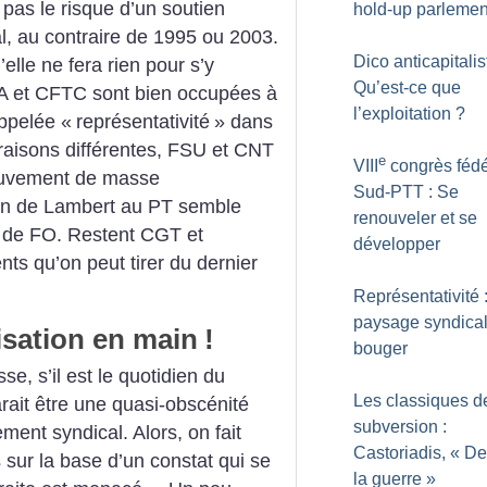
pas le risque d’un soutien
hold-up parlemen
l, au contraire de 1995 ou 2003.
Dico anticapitalis
elle ne fera rien pour s’y
Qu’est-ce que
 et CFTC sont bien occupées à
l’exploitation
?
appelée «
représentativité
» dans
 raisons différentes, FSU et CNT
e
VIII
congrès fédé
ouvement de masse
Sud-PTT : Se
ion de Lambert au PT semble
renouveler et se
 de FO. Restent CGT et
développer
ts qu’on peut tirer du dernier
Représentativité 
paysage syndical
isation en main
!
bouger
se, s’il est le quotidien du
Les classiques d
ait être une quasi-obscénité
subversion :
ent syndical. Alors, on fait
Castoriadis, «
De
s sur la base d’un constat qui se
la guerre
»