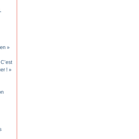
,
en
»
C’est
uer
!
»
on
s