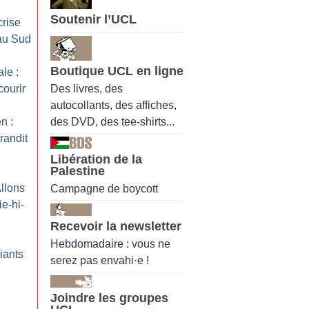
Soutenir l’UCL
crise
 au Sud
Boutique UCL en ligne
le :
Des livres, des
courir
autocollants, des affiches,
des DVD, des tee-shirts...
n :
randit
Libération de la
Palestine
Allons
Campagne de boycott
ie-hi-
Recevoir la newsletter
Hebdomadaire : vous ne
iants
serez pas envahi·e !
Joindre les groupes