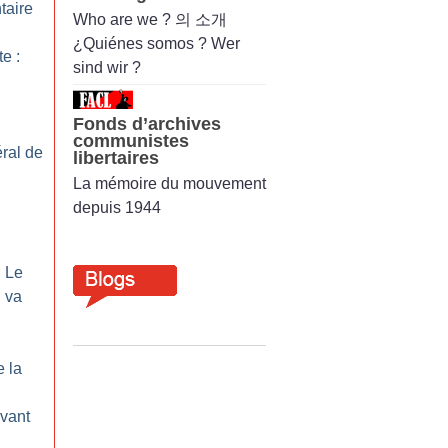
taire
Who are we ? 의 소개
¿Quiénes somos ? Wer
te :
sind wir ?
Fonds d’archives
communistes
ral de
libertaires
La mémoire du mouvement
depuis 1944
: Le
 va
e la
vant