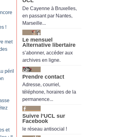
UCL
De Cayenne à Bruxelles,
encore
en passant par Nantes,
e
Marseille...
es
!
Le mensuel
ve met
Alternative libertaire
 des
s’abonner, accéder aux
archives en ligne.
Au péril
Prendre contact
on
Adresse, courriel,
téléphone, horaires de la
permanence...
Casse
êtez
Suivre l’UCL sur
Facebook
le réseau antisocial !
es et