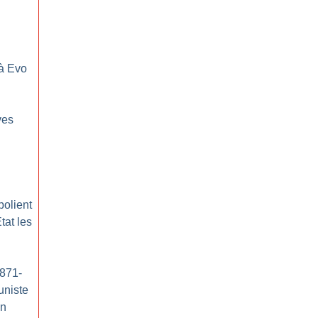
 à Evo
ves
polient
tat les
1871-
uniste
on