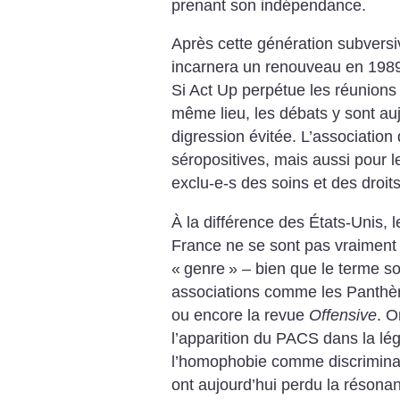
prenant son indépendance.
Après cette génération subversi
incarnera un renouveau en 1989
Si Act Up perpétue les réunions 
même lieu, les débats y sont auj
digression évitée. L’associatio
séropositives, mais aussi pour l
exclu-e-s des soins et des droit
À la différence des États-Unis, 
France ne se sont pas vraiment
«
genre
» – bien que le
terme so
associations comme les Panthèr
ou encore la revue
Offensive
. O
l’apparition du PACS dans la lég
l’homophobie comme discriminat
ont aujourd’hui perdu la résonan