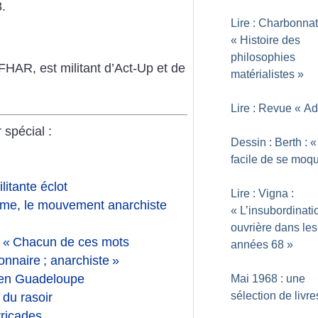
.
Lire : Charbonnat
«
Histoire des
philosophies
 FHAR, est militant d’Act-Up et de
matérialistes
»
Lire : Revue «
Ad
 spécial :
Dessin : Berth : «
facile de se moq
itante éclot
Lire : Vigna :
me, le mouvement anarchiste
«
L’insubordinati
ouvrière dans les
 «
Chacun de ces mots
années 68
»
ionnaire
; anarchiste
»
 en Guadeloupe
Mai 1968 : une
sélection de livre
 du rasoir
rricades