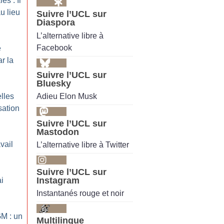
es : Il
u lieu
Suivre l’UCL sur
Diaspora
L’alternative libre à
Facebook
e
r la
Suivre l’UCL sur
Bluesky
Adieu Elon Musk
lles
sation
Suivre l’UCL sur
Mastodon
vail
L’alternative libre à Twitter
Suivre l’UCL sur
Instagram
i
Instantanés rouge et noir
GM : un
Multilingue