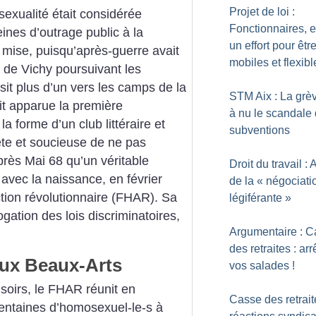
Projet de loi :
exualité était considérée
Fonctionnaires, 
ines d’outrage public à la
un effort pour êtr
e mise, puisqu’après-guerre avait
mobiles et flexibl
 de Vichy poursuivant les
it plus d’un vers les camps de la
STM Aix : La grè
it apparue la première
à nu le scandale
a forme d’un club littéraire et
subventions
ète et soucieuse de ne pas
rès Mai 68 qu’un véritable
Droit du travail : 
 avec la naissance, en février
de la «
négociati
tion révolutionnaire (FHAR). Sa
légiférante
»
gation des lois discriminatoires,
Argumentaire : 
des retraites : arr
ux Beaux-Arts
vos salades
!
soirs, le FHAR réunit en
Casse des retrait
entaines d’homosexuel-le-s à