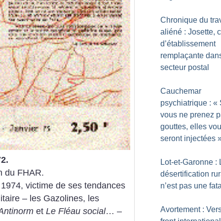
Chronique du trav
aliéné : Josette, 
d’établissement
remplaçante dans
secteur postal
Cauchemar
psychiatrique : «
vous ne prenez p
gouttes, elles vo
seront injectées
2.
Lot-et-Garonne : 
in du FHAR.
désertification ru
1974, victime de ses tendances
n’est pas une fata
taire – les Gazolines, les
Avortement : Ver
Antinorm
et
Le Fléau social
… –