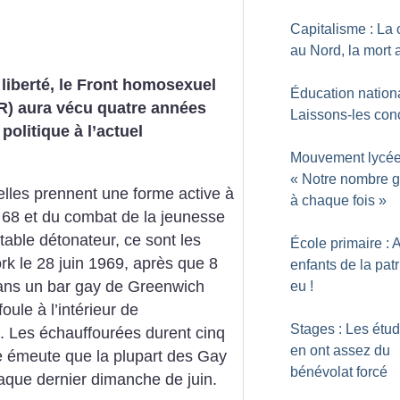
Capitalisme : La 
au Nord, la mort
 liberté, le Front homosexuel
Éducation nationa
AR) aura vécu quatre années
Laissons-les con
politique à l’actuel
Mouvement lycée
«
Notre nombre g
lles prennent une forme active à
à chaque fois
»
 68 et du combat de la jeunesse
itable détonateur, ce sont les
École primaire : 
k le 28 juin 1969, après que 8
enfants de la patr
 dans un bar gay de Greenwich
eu
!
oule à l’intérieur de
Stages : Les étud
n. Les échauffourées durent cinq
en ont assez du
e émeute que la plupart des Gay
bénévolat forcé
aque dernier dimanche de juin.