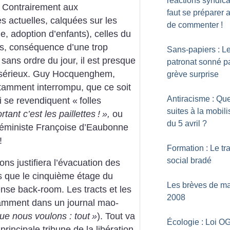
réactions syndical
. Contrairement aux
faut se préparer a
 actuelles, calquées sur les
de commenter
!
, adoption d’enfants), celles du
s, conséquence d’une trop
Sans-papiers : L
sans ordre du jour, il est presque
patronat sonné pa
s sérieux. Guy Hocquenghem,
grève surprise
tamment interrompu, que ce soit
Antiracisme : Que
i se revendiquent «
folles
suites à la mobili
rtant c’est les paillettes
!
»,
ou
du 5 avril
?
e féministe Françoise d’Eaubonne
!
Formation : Le tra
social bradé
ons justifiera l’évacuation des
dis que le cinquième étage du
Les brèves de ma
se back-room. Les tracts et les
2008
tamment dans un journal mao-
ue nous voulons : tout
»
). Tout va
Écologie : Loi O
rincipale tribune de la libération