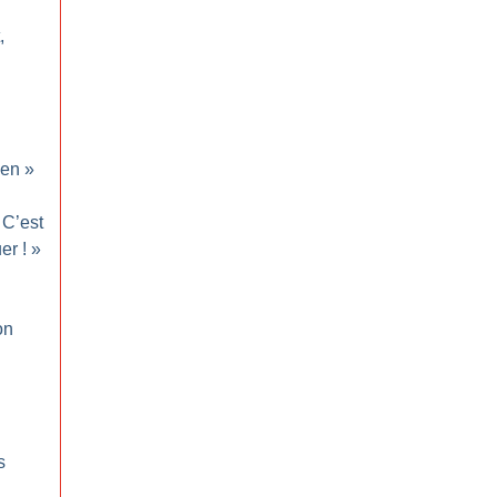
,
en
»
C’est
uer
!
»
on
s