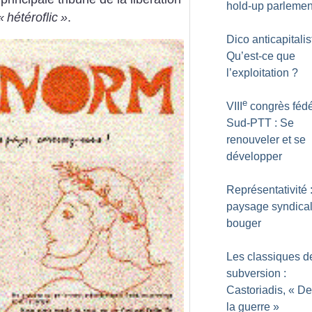
hold-up parlemen
«
hétéroflic
»
.
Dico anticapitalis
Qu’est-ce que
l’exploitation
?
e
VIII
congrès fédé
Sud-PTT : Se
renouveler et se
développer
Représentativité 
paysage syndical
bouger
Les classiques d
subversion :
Castoriadis, «
De
la guerre
»