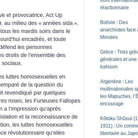
front international
réactionnaire
ve et provocatrice, Act Up
Bolivie : Des
, au milieu des «
années sida
».
anarchistes face
tous les mardis soirs dans le
Morales
ourd’hui encadrés, et toute
n défend les personnes
Grèce : Trois grè
es droits de l’ensemble des
générales et une
s sociaux.
trahison
les luttes homosexuelles en
Argentine : Les
 emparé de la question du
multinationales s
it revendiqué par quelques
les Mapuches, l’É
es roses, les Furieuses Fallopes
encourage
n a l’impression qu’après
islation et la reconnaissance de
Kôtoku Shûsui (
ion, les luttes homosexuelles
1911) : Un comm
ce révolutionnaire qu’elles
libertaire au Jap