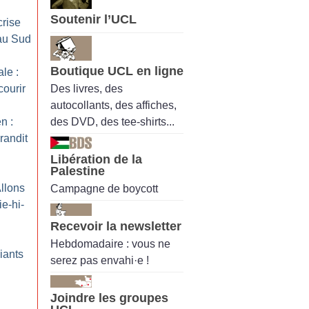
Soutenir l’UCL
crise
 au Sud
Boutique UCL en ligne
le :
Des livres, des
courir
autocollants, des affiches,
des DVD, des tee-shirts...
n :
randit
Libération de la
Palestine
Allons
Campagne de boycott
ie-hi-
Recevoir la newsletter
Hebdomadaire : vous ne
iants
serez pas envahi·e !
Joindre les groupes