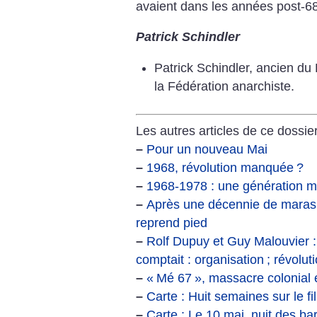
avaient dans les années post-68
Patrick Schindler
Patrick Schindler, ancien du
la Fédération anarchiste.
Les autres articles de ce dossier
–
Pour un nouveau Mai
–
1968, révolution manquée
?
–
1968-1978 : une génération mil
–
Après une décennie de maras
reprend pied
–
Rolf Dupuy et Guy Malouvier :
comptait : organisation
; révolut
–
«
Mé 67
», massacre colonial
–
Carte : Huit semaines sur le fil
–
Carte : Le 10 mai, nuit des ba