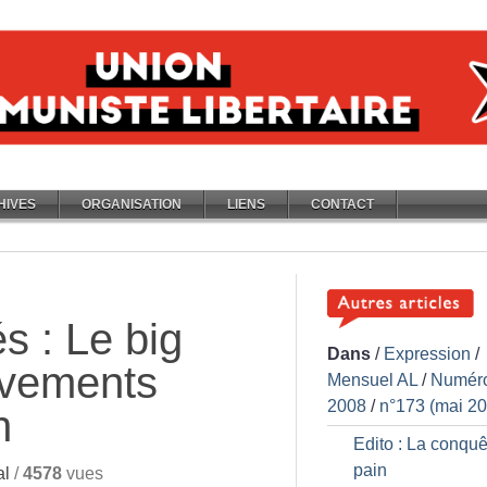
HIVES
ORGANISATION
LIENS
CONTACT
s : Le big
Dans
/
Expression
/
vements
Mensuel AL
/
Numér
2008
/
n°173 (mai 2
n
Edito : La conquê
pain
al
/
4578
vues