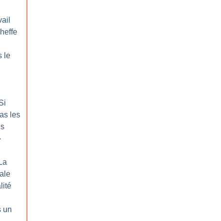
ail
cheffe
 le
Si
as les
us
»
La
rale
lité
s un