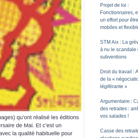
Projet de loi :
Fonctionnaires, 
un effort pour êtr
mobiles et flexibl
STM Aix : La grè
à nu le scandale
subventions
Droit du travail : 
de la «
négociati
légiférante
»
Argumentaire : 
des retraites : arr
vos salades
!
ages) qu’ont réalisé les éditions
rsaire de Mai. Et c’est un
Casse des retrait
avec la qualité habituelle pour