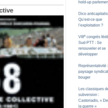
hold-up parlemen
ctive
Dico anticapitalis
Qu’est-ce que
l’exploitation
?
e
VIII
congrès fédé
Sud-PTT : Se
renouveler et se
développer
Représentativité 
paysage syndical
bouger
Les classiques d
subversion :
Castoriadis, «
De
la guerre
»