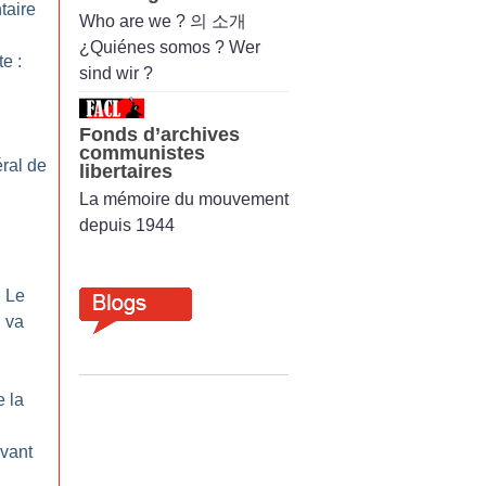
taire
Who are we ? 의 소개
¿Quiénes somos ? Wer
te :
sind wir ?
Fonds d’archives
communistes
ral de
libertaires
La mémoire du mouvement
depuis 1944
: Le
 va
e la
vant