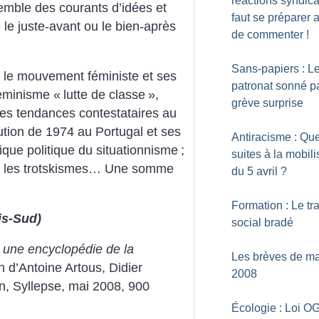
réactions syndical
semble des courants d’idées et
faut se préparer a
e juste-avant ou le bien-après
de commenter
!
Sans-papiers : L
 le mouvement féministe et ses
patronat sonné pa
féminisme «
lutte de classe
»,
grève surprise
 les tendances contestataires au
lution de 1974 au Portugal et ses
Antiracisme : Que
tique politique du situationnisme
;
suites à la mobili
, les trotskismes… Une somme
du 5 avril
?
Formation : Le tra
is-Sud)
social bradé
 une encyclopédie de la
Les brèves de ma
on d’Antoine Artous, Didier
2008
in, Syllepse, mai 2008, 900
Écologie : Loi O