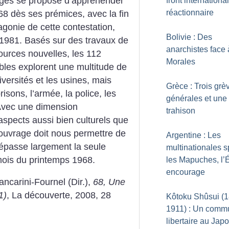
ages se propose d’appréhender
front international
réactionnaire
8 dès ses prémices, avec la fin
’agonie de cette contestation,
Bolivie : Des
n 1981. Basés sur des travaux de
anarchistes face
sources nouvelles, les 112
Morales
bles explorent une multitude de
versités et les usines, mais
Grèce : Trois grè
risons, l’armée, la police, les
générales et une
 Avec une dimension
trahison
 aspects aussi bien culturels que
ouvrage doit nous permettre de
Argentine : Les
dépasse largement la seule
multinationales s
ois du printemps 1968.
les Mapuches, l’É
encourage
ancarini-Fournel (Dir.),
68, Une
1)
, La découverte, 2008, 28
Kôtoku Shûsui (
1911) : Un comm
libertaire au Jap