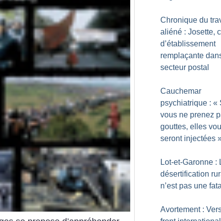
Chronique du trav
aliéné : Josette, 
d’établissement
remplaçante dans
secteur postal
Cauchemar
psychiatrique : «
vous ne prenez p
gouttes, elles vo
seront injectées
Lot-et-Garonne : 
désertification ru
n’est pas une fata
Avortement : Ver