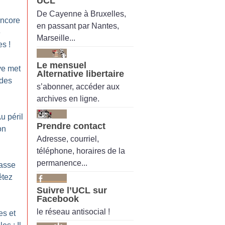
UCL
De Cayenne à Bruxelles,
encore
en passant par Nantes,
e
Marseille...
es
!
Le mensuel
ve met
Alternative libertaire
 des
s’abonner, accéder aux
archives en ligne.
Au péril
Prendre contact
on
Adresse, courriel,
téléphone, horaires de la
permanence...
Casse
êtez
Suivre l’UCL sur
Facebook
le réseau antisocial !
es et