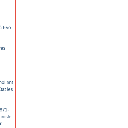
 à Evo
ves
polient
tat les
1871-
uniste
on