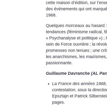
cette maison d’édition, sur l’en
des événements qui ont marqué l
1968.
Quelques morceaux au hasard :
tendances (féminisme radical, 
«
Psychanalyse et politique
»)
;
sein de Force ouvrière
; la révo
promesses non tenues
; une cri
les anarchismes, les maoïsmes
passionnante.
Guillaume Davranche (AL Par
La France des années 1968,
contestation
, sous la directi
Epsztajn et Patrick Silberste
pages.