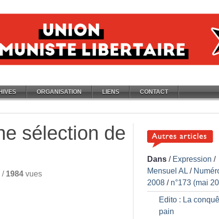
HIVES
ORGANISATION
LIENS
CONTACT
ne sélection de
Dans
/
Expression
/
Mensuel AL
/
Numér
/
1984
vues
2008
/
n°173 (mai 2
Edito : La conquê
pain