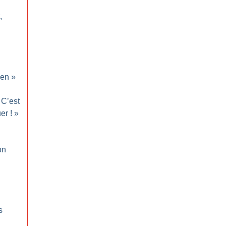
,
en
»
C’est
uer
!
»
on
s