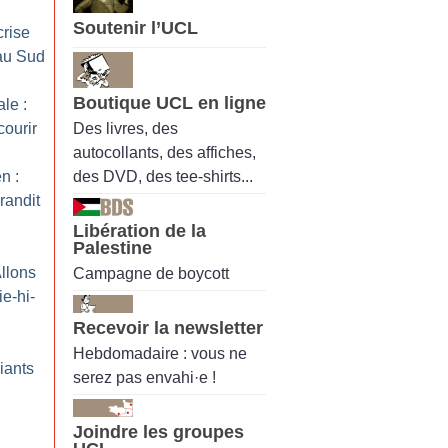
Soutenir l’UCL
crise
 au Sud
Boutique UCL en ligne
le :
Des livres, des
courir
autocollants, des affiches,
des DVD, des tee-shirts...
n :
randit
Libération de la
Palestine
Allons
Campagne de boycott
ie-hi-
Recevoir la newsletter
Hebdomadaire : vous ne
iants
serez pas envahi·e !
Joindre les groupes