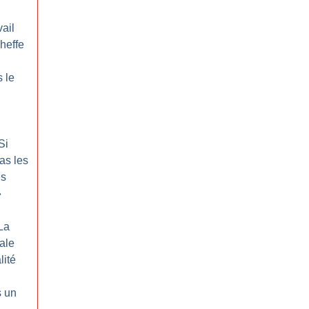
ail
cheffe
 le
Si
as les
us
»
La
rale
lité
s un