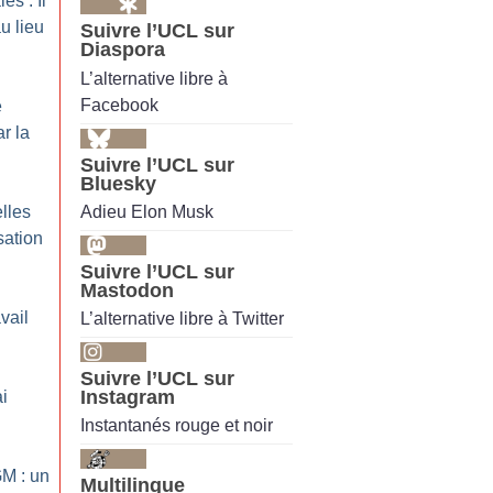
es : Il
u lieu
Suivre l’UCL sur
Diaspora
L’alternative libre à
Facebook
e
r la
Suivre l’UCL sur
Bluesky
Adieu Elon Musk
lles
sation
Suivre l’UCL sur
Mastodon
vail
L’alternative libre à Twitter
Suivre l’UCL sur
Instagram
i
Instantanés rouge et noir
GM : un
Multilingue