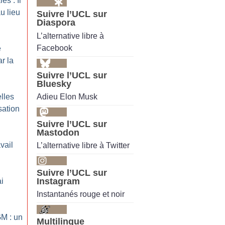
es : Il
u lieu
Suivre l’UCL sur
Diaspora
L’alternative libre à
Facebook
e
r la
Suivre l’UCL sur
Bluesky
Adieu Elon Musk
lles
sation
Suivre l’UCL sur
Mastodon
vail
L’alternative libre à Twitter
Suivre l’UCL sur
Instagram
i
Instantanés rouge et noir
GM : un
Multilingue