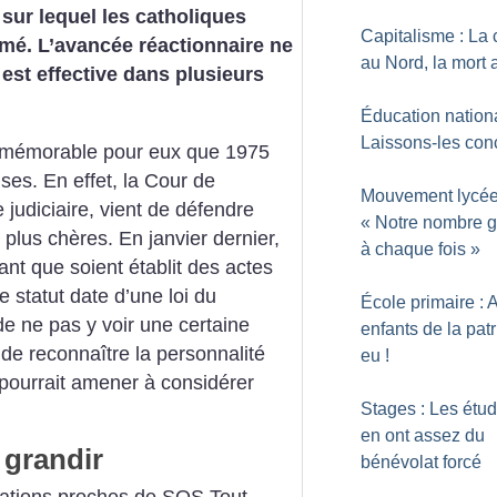
sur lequel les catholiques
Capitalisme : La 
rmé. L’avancée réactionnaire ne
au Nord, la mort
 est effective dans plusieurs
Éducation nationa
Laissons-les con
i mémorable pour eux que 1975
ises. En effet, la Cour de
Mouvement lycée
 judiciaire, vient de défendre
«
Notre nombre g
 plus chères. En janvier dernier,
à chaque fois
»
ant que soient établit des actes
 statut date d’une loi du
École primaire : 
le de ne pas y voir une certaine
enfants de la patr
de reconnaître la personnalité
eu
!
i pourrait amener à considérer
Stages : Les étud
en ont assez du
 grandir
bénévolat forcé