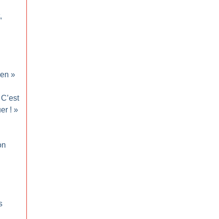
,
en
»
C’est
uer
!
»
on
s