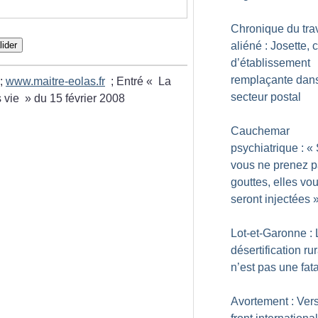
Chronique du trav
lider
aliéné : Josette, 
d’établissement
remplaçante dans
;
www.maitre-eolas.fr
; Entré «
La
secteur postal
 vie
» du 15 février 2008
Cauchemar
psychiatrique : «
vous ne prenez p
gouttes, elles vo
seront injectées
Lot-et-Garonne : 
désertification ru
n’est pas une fata
Avortement : Ver