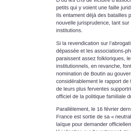
D’où les cris de victoire d’asso
petits qui y voient une faille jur
Ils entament déjà des batailles p
nouvelle jurisprudence, tant sur
institutions.
Si la revendication sur l’abrogat
dépassée et les associations-pha
paraissent assez folkloriques, le
institutionnels, en revanche, fo
nomination de Boutin au gouve
considérablement le rapport de f
de leurs plus ferventes supportri
officiel de la politique familiale 
Parallèlement, le 16 février der
France est sortie de sa «
neutral
laïque pour demander officielle