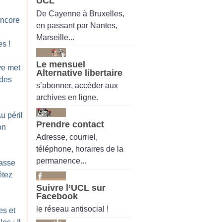
UCL
De Cayenne à Bruxelles,
encore
en passant par Nantes,
e
Marseille...
es
!
Le mensuel
ve met
Alternative libertaire
 des
s’abonner, accéder aux
archives en ligne.
Au péril
Prendre contact
on
Adresse, courriel,
téléphone, horaires de la
permanence...
Casse
êtez
Suivre l’UCL sur
Facebook
le réseau antisocial !
es et