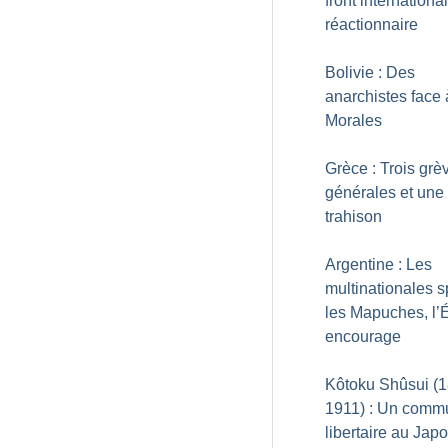
front international
réactionnaire
Bolivie : Des
anarchistes face
Morales
Grèce : Trois grè
générales et une
trahison
Argentine : Les
multinationales s
les Mapuches, l’É
encourage
Kôtoku Shûsui (
1911) : Un comm
libertaire au Jap