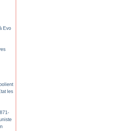
 à Evo
ves
polient
tat les
1871-
uniste
on