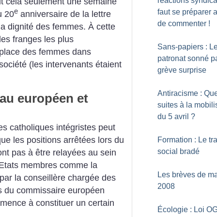
réactions syndical
tout cela seulement une semaine
e
faut se préparer a
u 20
anniversaire de la lettre
de commenter
!
la dignité des femmes. À cette
 les franges les plus
Sans-papiers : L
la place des femmes dans
patronat sonné pa
a société (les intervenants étaient
grève surprise
Antiracisme : Que
eau européen et
suites à la mobili
du 5 avril
?
es catholiques intégristes peut
ue les positions arrêtées lors du
Formation : Le tra
social bradé
nt pas à être relayées au sein
 Etats membres comme la
Les brèves de ma
par la conseillère chargée des
2008
rès du commissaire européen
mmence à constituer un certain
Écologie : Loi O