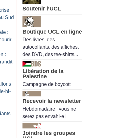
Soutenir l’UCL
crise
 au Sud
Boutique UCL en ligne
le :
Des livres, des
courir
autocollants, des affiches,
des DVD, des tee-shirts...
n :
randit
Libération de la
Palestine
Allons
Campagne de boycott
ie-hi-
Recevoir la newsletter
Hebdomadaire : vous ne
iants
serez pas envahi·e !
Joindre les groupes