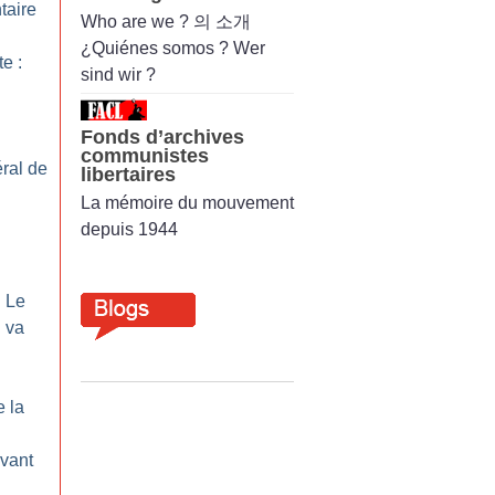
taire
Who are we ? 의 소개
¿Quiénes somos ? Wer
te :
sind wir ?
Fonds d’archives
communistes
ral de
libertaires
La mémoire du mouvement
depuis 1944
: Le
 va
e la
vant