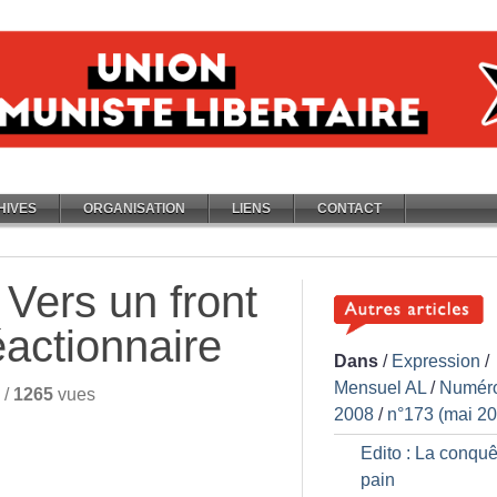
HIVES
ORGANISATION
LIENS
CONTACT
 Vers un front
éactionnaire
Dans
/
Expression
/
Mensuel AL
/
Numér
/
1265
vues
2008
/
n°173 (mai 2
Edito : La conquê
pain