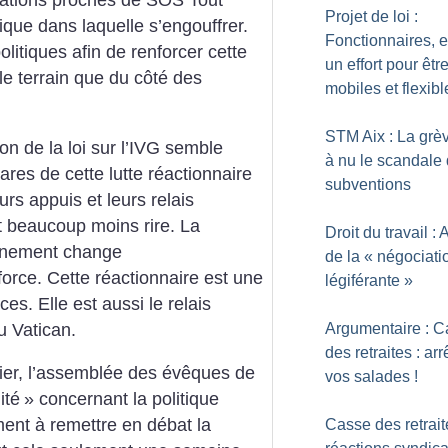
ciations proches de SOS Tout
Projet de loi :
idique dans laquelle s’engouffrer.
Fonctionnaires, 
olitiques afin de renforcer cette
un effort pour êtr
 le terrain que du côté des
mobiles et flexibl
STM Aix : La grè
ion de la loi sur l’IVG semble
à nu le scandale
res de cette lutte réactionnaire
subventions
urs appuis et leurs relais
nt beaucoup moins rire. La
Droit du travail : 
rnement change
de la «
négociati
orce. Cette réactionnaire est une
légiférante
»
ces. Elle est aussi le relais
du Vatican.
Argumentaire : 
des retraites : arr
nier, l’assemblée des évêques de
vos salades
!
ité
» concernant la politique
ment à remettre en débat la
Casse des retrait