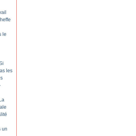
ail
cheffe
 le
Si
as les
us
»
La
rale
lité
s un