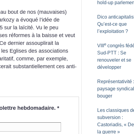
hold-up parlemen
 au bout de nos (mauvaises)
Dico anticapitalis
Sarkozy a évoqué l’idée de
Qu’est-ce que
 sur la laïcité. Vu le peu
l’exploitation
?
ses réformes à la baisse et veut
 Ce dernier assouplirait la
e
VIII
congrès fédé
 les Eglises des associations
Sud-PTT : Se
caritatif, comme, par exemple,
renouveler et se
rait substantiellement ces anti-
développer
Représentativité 
paysage syndical
bouger
nfolettre hebdomadaire.
*
Les classiques d
subversion :
Castoriadis, «
De
la guerre
»