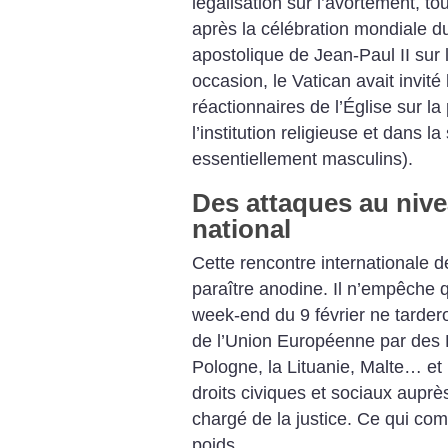
légalisation sur l’avortement, 
après la célébration mondiale d
apostolique de Jean-Paul II sur 
occasion, le Vatican avait invité
réactionnaires de l’Église sur 
l’institution religieuse et dans l
essentiellement masculins).
Des attaques au niv
national
Cette rencontre internationale d
paraître anodine. Il n’empêche q
week-end du 9 février ne tardero
de l’Union Européenne par des
Pologne, la Lituanie, Malte… et 
droits civiques et sociaux aup
chargé de la justice. Ce qui co
poids.