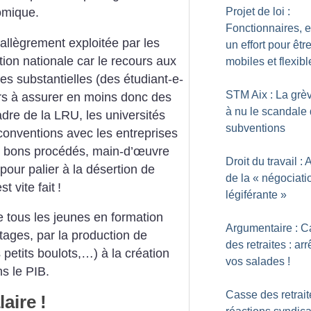
Projet de loi :
omique.
Fonctionnaires, 
 allègrement exploitée par les
un effort pour êtr
ion nationale car le recours aux
mobiles et flexibl
s substantielles (des étudiant-e-
STM Aix : La grè
rs à assurer en moins donc des
à nu le scandale
dre de la LRU, les universités
subventions
 conventions avec les entreprises
e bons procédés, main-d’œuvre
Droit du travail : 
our palier à la désertion de
de la «
négociati
t vite fait
!
légiférante
»
e tous les jeunes en formation
Argumentaire : 
stages, par la production de
des retraites : arr
petits boulots,…) à la création
vos salades
!
s le PIB.
Casse des retrait
laire
!