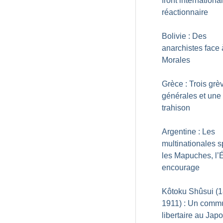
front international
réactionnaire
Bolivie : Des
anarchistes face
Morales
Grèce : Trois grè
générales et une
trahison
Argentine : Les
multinationales s
les Mapuches, l’É
encourage
Kôtoku Shûsui (
1911) : Un comm
libertaire au Jap