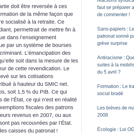
réactions syndical
artie doit être reversée à ces
faut se préparer a
 formation de la même façon que
de commenter
!
e socialisé à la retraite. Ce
Sans-papiers : L
iant, permettrait de mettre fin à
patronat sonné pa
que dans l’enseignement
grève surprise
olue par un système de bourses
iscriminant. L’émancipation des
Antiracisme : Que
 qu’elle soit dans la mesure de les
suites à la mobili
œur de cette revendication.
Le
du 5 avril
?
levé sur les cotisations
stribué à hauteur du SMIC net.
Formation : Le tra
os, soit 1,5
% du PIB. Ce qui
social bradé
de l’État, ce qui n’est en réalité
exemptions fiscales des patrons
Les brèves de ma
leurs revenus en 2007, ou aux
2008
sont pas recouvrées par l’État.
Écologie : Loi O
 les caisses du patronat
!