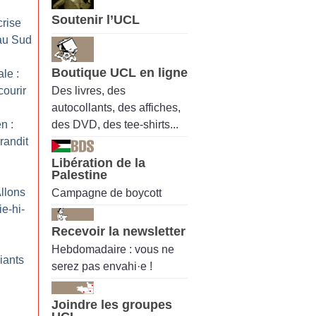
Soutenir l’UCL
crise
 au Sud
Boutique UCL en ligne
le :
Des livres, des
courir
autocollants, des affiches,
des DVD, des tee-shirts...
n :
randit
Libération de la
Palestine
Allons
Campagne de boycott
ie-hi-
Recevoir la newsletter
Hebdomadaire : vous ne
iants
serez pas envahi·e !
Joindre les groupes