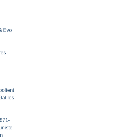
 à Evo
ves
polient
tat les
1871-
uniste
on