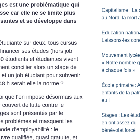
es est une problématique qui
Capitalisme : La 
se car elle ne se limite plus
au Nord, la mort
isantes et se développe dans
Éducation nationa
Laissons-les con
tudiante sur deux, tous cursus
 financer ses études (hors job
Mouvement lycée
0 étudiants et étudiantes vivent
«
Notre nombre g
ent concilier alors un stage de
à chaque fois
»
et un job étudiant pour subvenir
8 h serait-elle la norme
?
École primaire : 
enfants de la patr
bi que l’on impose désormais aux
eu
!
 couvert de lutte contre le
ages sont présentés par le
Stages : Les étud
es problèmes et masquent les
en ont assez du
ode d’employabilité : le
bénévolat forcé
e qualifiée, quasi gratuite, et