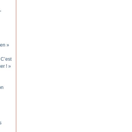
,
en
»
C’est
uer
!
»
on
s