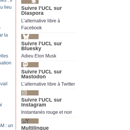
es : Il
u lieu
Suivre l’UCL sur
Diaspora
L’alternative libre à
Facebook
e
r la
Suivre l’UCL sur
Bluesky
Adieu Elon Musk
lles
sation
Suivre l’UCL sur
Mastodon
vail
L’alternative libre à Twitter
Suivre l’UCL sur
Instagram
i
Instantanés rouge et noir
GM : un
Multilingue