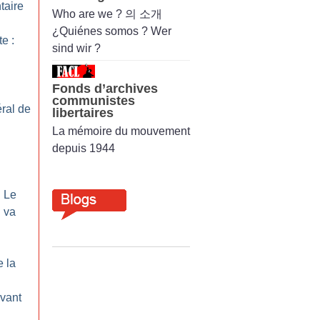
taire
Who are we ? 의 소개
¿Quiénes somos ? Wer
te :
sind wir ?
Fonds d’archives
communistes
ral de
libertaires
La mémoire du mouvement
depuis 1944
: Le
 va
e la
vant