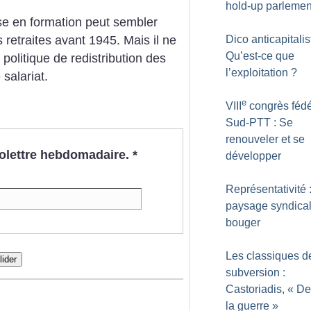
hold-up parlemen
sse en formation peut sembler
Dico anticapitalis
s retraites avant 1945. Mais il ne
Qu’est-ce que
politique de redistribution des
l’exploitation
?
 salariat.
e
VIII
congrès fédé
Sud-PTT : Se
renouveler et se
nfolettre hebdomadaire.
*
développer
Représentativité 
paysage syndical
bouger
Les classiques d
lider
subversion :
Castoriadis, «
De
la guerre
»