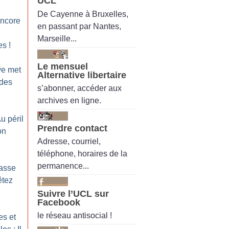
UCL
De Cayenne à Bruxelles,
encore
en passant par Nantes,
e
Marseille...
es
!
Le mensuel
ve met
Alternative libertaire
 des
s’abonner, accéder aux
archives en ligne.
Au péril
Prendre contact
on
Adresse, courriel,
téléphone, horaires de la
permanence...
Casse
êtez
Suivre l’UCL sur
Facebook
le réseau antisocial !
es et