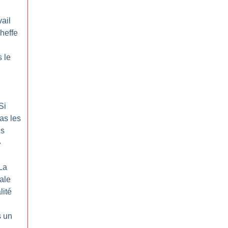
ail
cheffe
 le
Si
as les
us
»
La
rale
lité
s un