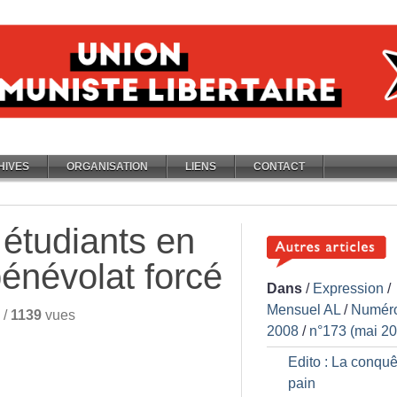
HIVES
ORGANISATION
LIENS
CONTACT
 étudiants en
énévolat forcé
Dans
/
Expression
/
Mensuel AL
/
Numér
/
1139
vues
2008
/
n°173 (mai 2
Edito : La conquê
pain