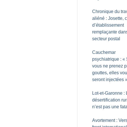
Chronique du trav
aliéné : Josette, 
d’établissement
remplaçante dans
secteur postal
Cauchemar
psychiatrique : «
vous ne prenez p
gouttes, elles vo
seront injectées
Lot-et-Garonne : 
désertification ru
n’est pas une fata
Avortement : Ver