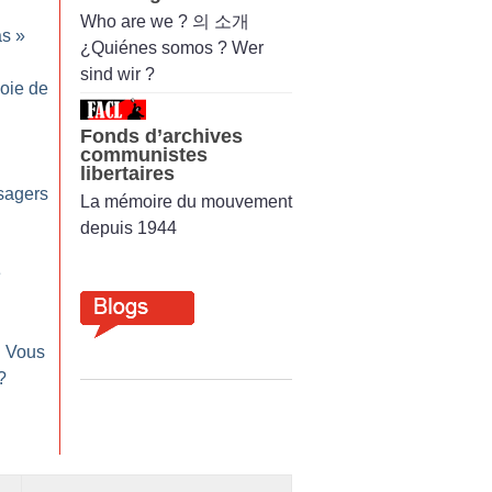
Who are we ? 의 소개
as
»
¿Quiénes somos ? Wer
sind wir ?
joie de
Fonds d’archives
communistes
libertaires
sagers
La mémoire du mouvement
depuis 1944
é
: Vous
?