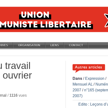
HIVES
ORGANISATION
LIENS
CONTACT
 travail
, ouvrier
Dans
/
Expression
/
Mensuel AL
/
Numér
2007
/
n°165 (septe
rnal
/
1116
vues
2007)
Edito : Leçons d