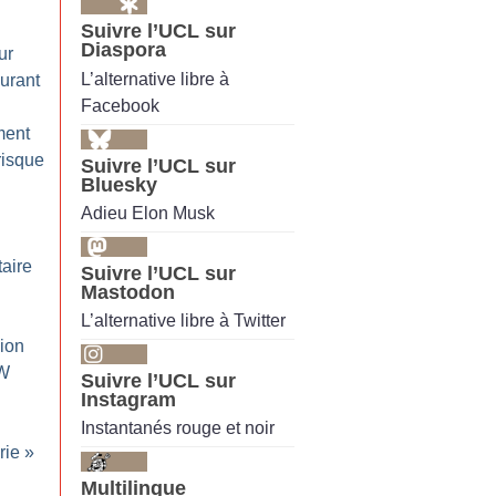
Suivre l’UCL sur
Diaspora
ur
L’alternative libre à
ourant
Facebook
ment
risque
Suivre l’UCL sur
Bluesky
Adieu Elon Musk
taire
Suivre l’UCL sur
Mastodon
L’alternative libre à Twitter
sion
WW
Suivre l’UCL sur
Instagram
:
Instantanés rouge et noir
rie
»
Multilingue