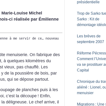
présidentielle
 Marie-Louise Michel
Trop de Sarko tue
mois-ci réalisée par Émilienne
Sarko : Kit de
démontage idéol
Les brèves de
enne à me servir de ce… nouveau
septembre 2007
Réforme Pécress
tite menuiserie. On fabrique des
Comment l’Univer
êt, à quelques kilomètres du
va se prostituer 
est vieux, pas chauffé. Les
Capital
 y de la poussière de bois, par
nus, qui se dépose partout.
Chronique du trav
aliéné : Lionel, o
écoupage de planches puis à les
menuisier
oi, c’est la découpe
! Enfin,
la déligneuse. Le chef arrive, il
Migrations : Une 