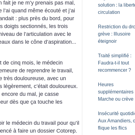
 fait je ne m’y prenais pas mal,
solution : la liber
Je l’ai quand même écouté et j’ai
circulation
dait : plus près du bord, pour
is doigts sectionnés, les trois
Restriction du dro
iveau de l’articulation avec le
grève : Illusoire
éteignoir
aux dans le cône d’aspiration...
Traité simplifié :
ut de cinq mois, le médecin
Faudra-t-il tout
recommencer
?
emeure de reprendre le travail,
ore très douloureuse, avec un
Heures
 légèrement, c’était douloureux.
supplémentaires 
ai encore du mal, je casse
Marche ou crève
eur dès que ça touche les
Insécurité quotid
Aux Amandiers, 
r le médecin du travail pour qu’il
flique les flics
encé à faire un dossier Cotorep.