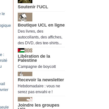
Soutenir l’UCL
 le
Boutique UCL en ligne
ogique
Des livres, des
autocollants, des affiches,
des DVD, des tee-shirts...
e :
Libération de la
Palestine
sité
au
Campagne de boycott
Recevoir la newsletter
ail
Hebdomadaire : vous ne
uvrier
serez pas envahi·e !
Joindre les groupes
seule