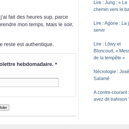
Lire : Jung : «
Le
chemin vers le b
, j’ai fait des heures sup, parce
Lire : Agone : La 
 prendre mon temps. Mais le soir,
servir
Lire : Löwy et
le reste est authentique.
Bloncourt, «
Mes
de la tempête
»
nfolettre hebdomadaire.
*
Nécrologie : Jos
Salamé
A contre-courant 
avez dit trahison
lider