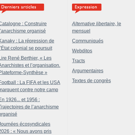
Catalogne : Construire
Alternative libertaire,
le
l’anarchisme organisé
mensuel
Kanaky : La répression de
Communiqués
l’État colonial se poursuit
Webditos
Lire René Berthier, «
Les
Tracts
Anarchistes et l’organisation.
Argumentaires
Plateforme-Synthèse
»
Textes de congrès
Football : La FIFA et les USA
marquent contre notre camp
En 1926... et 1956 :
Trajectoires de l’anarchisme
organisé
Journées écosyndicales
2026 : «
Nous avons pris