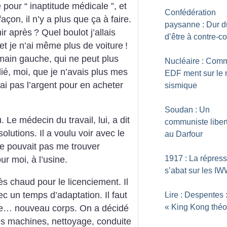
 pour “ inaptitude médicale ”, et
Confédération
açon, il n’y a plus que ça à faire.
paysanne : Dur d
nir après
? Quel boulot j’allais
d’être à contre-c
et je n’ai même plus de voiture
!
 main gauche, qui ne peut plus
Nucléaire : Com
blié, moi, que je n’avais plus mes
EDF ment sur le 
n’ai pas l’argent pour en acheter
sismique
Soudan : Un
 Le médecin du travail, lui, a dit
communiste liber
solutions. Il a voulu voir avec le
au Darfour
 ne pouvait pas me trouver
1917 : La répres
r moi, à l’usine.
s’abat sur les I
ès chaud pour le licenciement. Il
ec un temps d’adaptation. Il faut
Lire : Despentes 
«
King Kong théo
ce… nouveau corps. On a décidé
des machines, nettoyage, conduite