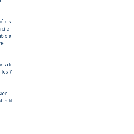
e
ié.e.s,
cile,
ble à
re
ans du
 les 7
sion
lectif