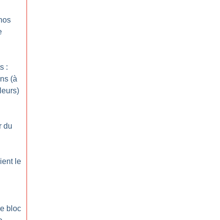
nos
e
s :
ons (à
leurs)
r du
ient le
e bloc