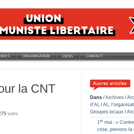
HIVES
ORGANISATION
LIENS
CONTACT
our la CNT
Dans
/
Archives
/
Ar
d’AL
/
AL, l’organisat
Groupes locaux
/
Arc
275
vues
er
1
mai : «
Contre
crise, prenons la