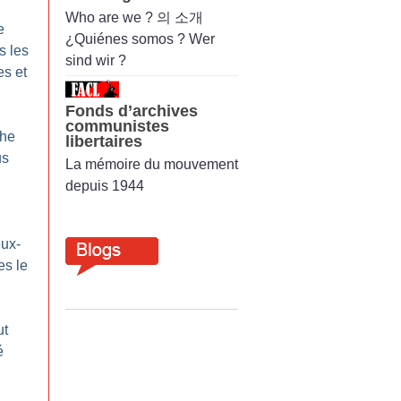
Who are we ? 의 소개
e
¿Quiénes somos ? Wer
s les
sind wir ?
es et
Fonds d’archives
communistes
che
libertaires
us
La mémoire du mouvement
depuis 1944
eux-
es le
ut
é