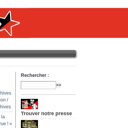
Rechercher :
chives
ion
/
hives
Trouver notre presse
 la
 rue
!
»