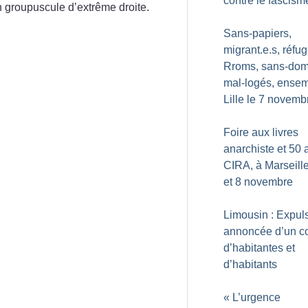
contre le fascism
groupuscule d’extrême droite.
Sans-papiers,
migrant.e.s, réfug
Rroms, sans-domi
mal-logés, ensem
Lille le 7 novemb
Foire aux livres
anarchiste et 50 
CIRA, à Marseille
et 8 novembre
Limousin : Expul
annoncée d’un col
d’habitantes et
d’habitants
«
L’urgence