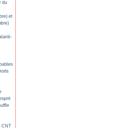
r du
re) et
mbre)
alarié-
pables
roits
e
esprit
uffle
la CNT