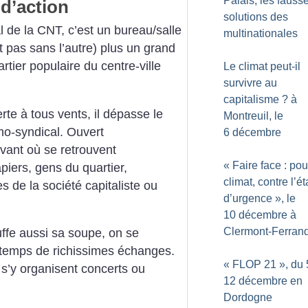
Palais, les fauss
 d’action
solutions des
al de la CNT, c’est un bureau/salle
multinationales
 pas sans l’autre) plus un grand
tier populaire du centre-ville
Le climat peut-il
survivre au
capitalisme
? à
rte à tous vents, il dépasse le
Montreuil, le
ho-syndical. Ouvert
6 décembre
ivant où se retrouvent
«
Faire face : pou
piers, gens du quartier,
climat, contre l’ét
s de la société capitaliste ou
d’urgence
», le
10 décembre à
Clermont-Ferran
ffe aussi sa soupe, on se
e temps de richissimes échanges.
«
FLOP 21
», du 
s’y organisent concerts ou
12 décembre en
Dordogne