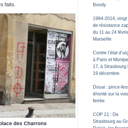
s faits.
Bondy
1994-2014, vingt
de résistance zap
du 11 au 24 févri
Marseille
Contre l’état d’u
à Paris et Montpel
17, à Strasbourg 
19 décembre
Douai : pince-fe
éhonté sur la voi
ferrée
COP 21 : De
Strasbourg au G
 place des Charrons