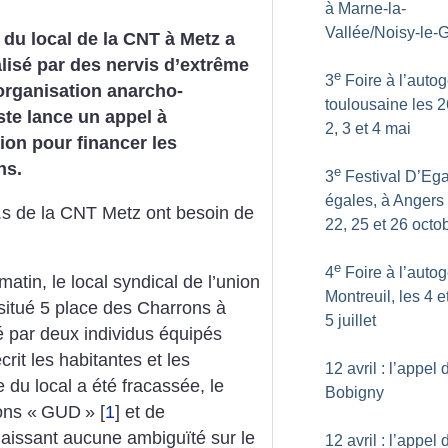
à Marne-la-
Vallée/Noisy-le-
e du local de la CNT à Metz a
lisé par des nervis d’extrême
e
3
Foire à l’autog
’organisation anarcho-
toulousaine les 26
ste lance un appel à
2, 3 et 4 mai
ion pour financer les
ns.
e
3
Festival D’Ega
égales, à Angers 
.s de la CNT Metz ont besoin de
22, 25 et 26 octo
e
4
Foire à l’autog
tin, le local syndical de l’union
Montreuil, les 4 e
situé 5 place des Charrons à
5 juillet
 par deux individus équipés
rit les habitantes et les
12 avril : l’appel 
e du local a été fracassée, le
Bobigny
ons «
GUD
»
[
1
]
et de
laissant aucune ambiguïté sur le
12 avril : l’appel 