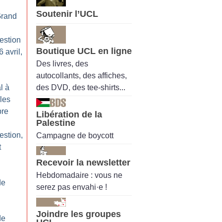
Soutenir l’UCL
Grand
estion
Boutique UCL en ligne
 avril,
Des livres, des
autocollants, des affiches,
des DVD, des tee-shirts...
l à
les
bre
Libération de la
Palestine
estion,
Campagne de boycott
t
Recevoir la newsletter
Hebdomadaire : vous ne
de
serez pas envahi·e !
Joindre les groupes
de