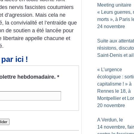
Meeting unitaire
des nervis fascistes coutumiers
«
Leurs guerres, 
et d’agression. Mais cela ne
morts
», à Paris l
é, la convivialité et l’entraide que
24 novembre
on de soutien a été lancée pour
e libertaire appelle chacune et
Suite aux attentat
é.
résistons, discut
Saint-Denis et ail
par ici
!
«
L’urgence
nfolettre hebdomadaire.
*
écologique : sorti
capitalisme
!
» à
Rennes le 18, à
Montpellier et Lor
20 novembre
A Verdun, le
lider
14 novembre, fair