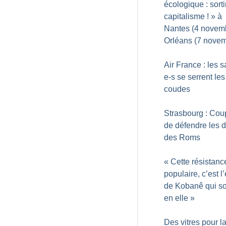
écologique : sorti
capitalisme
!
» à
Nantes (4 novemb
Orléans (7 nove
Air France : les s
e-s se serrent les
coudes
Strasbourg : Cou
de défendre les d
des Roms
«
Cette résistanc
populaire, c’est l’
de Kobanê qui so
en elle
»
Des vitres pour 