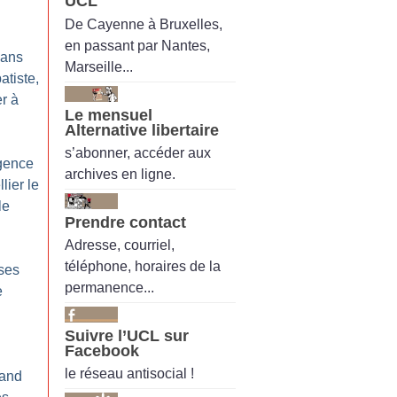
UCL
De Cayenne à Bruxelles,
en passant par Nantes,
 ans
Marseille...
atiste,
er à
Le mensuel
Alternative libertaire
s’abonner, accéder aux
rgence
archives en ligne.
lier le
le
Prendre contact
Adresse, courriel,
téléphone, horaires de la
sses
permanence...
e
Suivre l’UCL sur
Facebook
le réseau antisocial !
rand