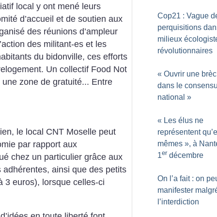
atif local y ont mené leurs
Cop21 : Vague d
mité d’accueil et de soutien aux
perquisitions dan
rganisé des réunions d’ampleur
milieux écologist
action des militant-es et les
révolutionnaires
bitants du bidonville, ces efforts
elogement. Un collectif Food Not
«
Ouvrir une brè
 une zone de gratuité... Entre
dans le consens
national
»
«
Les élus ne
rien, le local CNT Moselle peut
représentent qu’
mêmes
», à Nant
nomie par rapport aux
er
1
décembre
ué chez un particulier grâce aux
 adhérentes, ainsi que des petits
On l’a fait : on pe
à 3 euros), lorsque celles-ci
manifester malgr
l’interdiction
’idées en toute liberté font