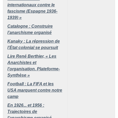
internationaux contre le
fascisme (Espagne 1936-
1939)
»
Catalogne : Construire
l’anarchisme organisé
Kanaky : La répression de
l’État colonial se poursuit
Lire René Berthier, «
Les
Anarchistes et
l’organisation. Plateforme-
Synthèse
»
Football : La FIFA et les
USA marquent contre notre
camp
En 1926... et 1956 :
Trajectoires de
l’anarchisme organisé