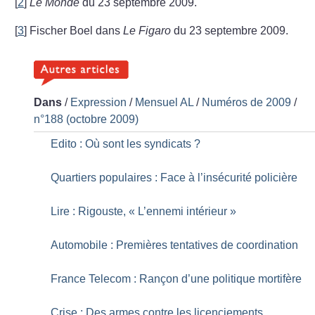
[
2
]
Le Monde
du 23 septembre 2009.
[
3
]
Fischer Boel dans
Le Figaro
du 23 septembre 2009.
Dans
/
Expression
/
Mensuel AL
/
Numéros de 2009
/
n°188 (octobre 2009)
Edito : Où sont les syndicats
?
Quartiers populaires : Face à l’insécurité policière
Lire : Rigouste, «
L’ennemi intérieur
»
Automobile : Premières tentatives de coordination
France Telecom : Rançon d’une politique mortifère
Crise : Des armes contre les licenciements