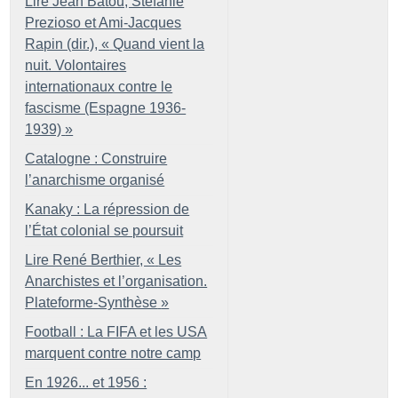
Lire Jean Batou, Stefanie
Prezioso et Ami-Jacques
Rapin (dir.), «
Quand vient la
nuit. Volontaires
internationaux contre le
fascisme (Espagne 1936-
1939)
»
Catalogne : Construire
l’anarchisme organisé
Kanaky : La répression de
l’État colonial se poursuit
Lire René Berthier, «
Les
Anarchistes et l’organisation.
Plateforme-Synthèse
»
Football : La FIFA et les USA
marquent contre notre camp
En 1926... et 1956 :