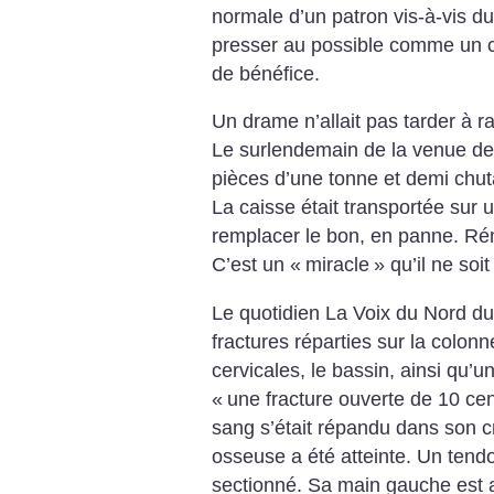
normale d’un patron vis-à-vis du
presser au possible comme un c
de bénéfice.
Un drame n’allait pas tarder à ra
Le surlendemain de la venue de 
pièces d’une tonne et demi chuta
La caisse était transportée sur u
remplacer le bon, en panne. Rém
C’est un «
miracle
» qu’il ne soi
Le quotidien La Voix du Nord du 
fractures réparties sur la colonn
cervicales, le bassin, ainsi qu’u
«
une fracture ouverte de 10 cen
sang s’était répandu dans son c
osseuse a été atteinte. Un tendo
sectionné. Sa main gauche est ab