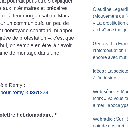
la pourrait peut-être s’expliquer
 aux intérimaires et précaires
Claudine Legardi
 ou à leur inorganisation. Mais
(Mouvement du Ni
pour un communiqué, un peu de
«
La prostitution 
archaïsme indig
u ni débrayage spontané, ni appel
rève de protestation –, c’est que
Genres : En Fran
hui, on semble en être là : avoir
l’intersexuation r
haîne de montage dans une
encore avec muti
Idées : La sociét
à l’industrie
!
té à Rémy :
Web-série : «
Ma
e-pour-remy-39861374
Marx
» va vous fa
aimer l’apocalyp
nfolettre hebdomadaire.
*
Webradio : Sur l’
noir de nos oreill