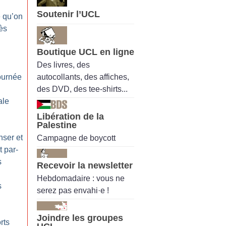
Soutenir l’UCL
e qu’on
ès
Boutique UCL en ligne
Des livres, des
autocollants, des affiches,
ournée
des DVD, des tee-shirts...
ale
Libération de la
Palestine
nser et
Campagne de boycott
 par-
s
Recevoir la newsletter
Hebdomadaire : vous ne
s
serez pas envahi·e !
Joindre les groupes
rts