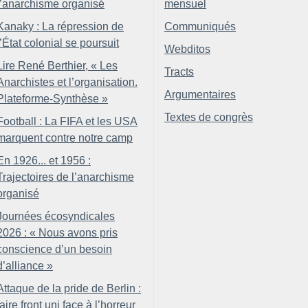
l’anarchisme organisé
mensuel
Kanaky : La répression de
Communiqués
l’État colonial se poursuit
Webditos
Lire René Berthier, «
Les
Tracts
Anarchistes et l’organisation.
Argumentaires
Plateforme-Synthèse
»
Textes de congrès
Football : La FIFA et les USA
marquent contre notre camp
En 1926... et 1956 :
Trajectoires de l’anarchisme
organisé
Journées écosyndicales
2026 : «
Nous avons pris
conscience d’un besoin
d’alliance
»
Attaque de la pride de Berlin :
faire front uni face à l’horreur