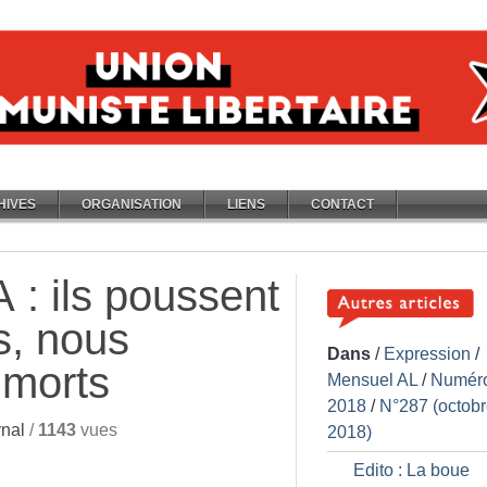
HIVES
ORGANISATION
LIENS
CONTACT
: ils poussent
s, nous
Dans
/
Expression
/
 morts
Mensuel AL
/
Numér
2018
/
N°287 (octob
nal
/
1143
vues
2018)
Edito : La boue