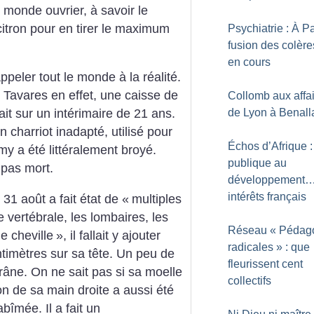
 monde ouvrier, à savoir le
itron pour en tirer le maximum
Psychiatrie : À Pa
fusion des colère
en cours
ppeler tout le monde à la réalité.
Tavares en effet, une caisse de
Collomb aux affai
de Lyon à Benall
it sur un intérimaire de 21 ans.
n charriot inadapté, utilisé pour
Échos d’Afrique :
y a été littéralement broyé.
publique au
t pas mort.
développement…
intérêts français
31 août a fait état de «
multiples
e vertébrale, les lombaires, les
Réseau «
Pédag
ne cheville
», il fallait y ajouter
radicales
» : que
timètres sur sa tête. Un peu de
fleurissent cent
râne. On ne sait pas si sa moelle
collectifs
n de sa main droite a aussi été
îmée. Il a fait un