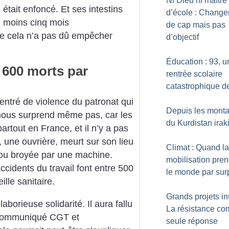
Ni Dieu ni maître
tait enfoncé. Et ses intestins
d’école : Chang
 moins cinq mois
de cap mais pas
ue cela n’a pas dû empêcher
d’objectif
Éducation : 93, u
 600 morts par
rentrée scolaire
catastrophique d
centré de violence du patronat qui
Depuis les mont
 nous surprend même pas, car les
du Kurdistan irak
artout en France, et il n’y a pas
 une ouvrière, meurt sur son lieu
Climat : Quand la
, ou broyée par une machine.
mobilisation pren
cidents du travail font entre 500
le monde par sur
ille sanitaire.
Grands projets inu
laborieuse solidarité. Il aura fallu
La résistance c
 communiqué CGT et
seule réponse