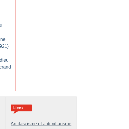
ge
!
ine
1921)
adieu
lcrand
!
Antifascisme et antimiltarisme