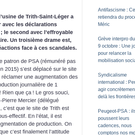
Antifascisme : C
l’usine de Trith-Saint-Léger a
retiendra du proc
 avec les déclarations
Méric
; le second avec l’effroyable
Grève interpro du
ire. Un troisième drame est,
9 octobre : Une j
éactions face à ces scandales.
pour relancer la
mobilisation soci
 le patron de PSA (rémunéré pas
n 2015) s’est déplacé sur le site
Syndicalisme
ur réclamer une augmentation des
international : Pe
oduction journalière de 1
agir concrètement
! Rien que ça
! Le gros souci,
delà les frontière
-Pierre Mercier (délégué
c’est que le site de Trith est
Peugeot-PSA : il
-effectif. En l’état, il est
poussent leurs
augmentation de production.
On
cadences, nous
 que c’est finalement l’attitude
comptons nos mo