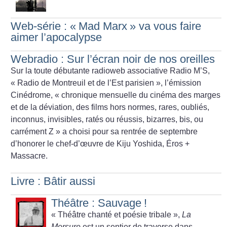
Web-série : «
Mad Marx
» va vous faire
aimer l’apocalypse
Webradio : Sur l’écran noir de nos oreilles
Sur la toute débutante radioweb associative Radio M’S,
«
Radio de Montreuil et de l’Est parisien
», l’émission
Cinédrome, «
chronique mensuelle du cinéma des marges
et de la déviation, des films hors normes, rares, oubliés,
inconnus, invisibles, ratés ou réussis, bizarres, bis, ou
carrément Z
» a choisi pour sa rentrée de septembre
d’honorer le chef-d’œuvre de Kiju Yoshida, Éros +
Massacre.
Livre : Bâtir aussi
Théâtre : Sauvage
!
«
Théâtre chanté et poésie tribale
»,
La
Morsure
est un sentier de traverse dans