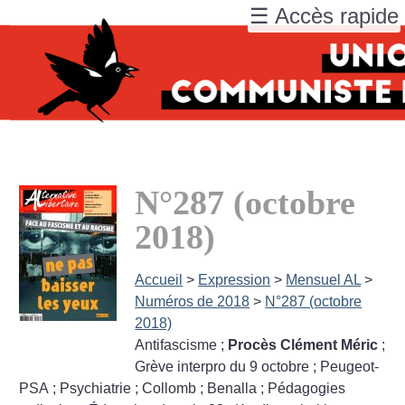
☰ Accès rapide
N°287 (octobre
2018)
Accueil
>
Expression
>
Mensuel AL
>
Numéros de 2018
>
N°287 (octobre
2018)
Antifascisme
;
Procès Clément Méric
;
Grève interpro du 9 octobre
; Peugeot-
PSA
; Psychiatrie
; Collomb
; Benalla
; Pédagogies