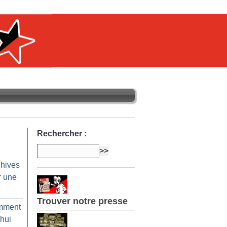
Rechercher :
chives
r une
Trouver notre presse
omment
’hui