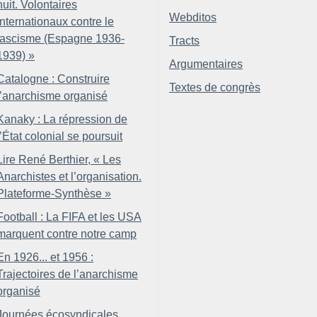
nuit. Volontaires
Webditos
internationaux contre le
fascisme (Espagne 1936-
Tracts
1939)
»
Argumentaires
Catalogne : Construire
Textes de congrès
l’anarchisme organisé
Kanaky : La répression de
l’État colonial se poursuit
Lire René Berthier, «
Les
Anarchistes et l’organisation.
Plateforme-Synthèse
»
Football : La FIFA et les USA
marquent contre notre camp
En 1926... et 1956 :
Trajectoires de l’anarchisme
organisé
Journées écosyndicales