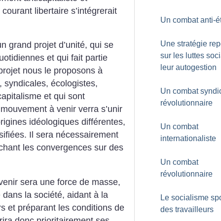
ourant libertaire s’intégrerait
Un combat anti-ét
Une stratégie re
grand projet d’unité, qui se
sur les luttes soc
otidiennes et qui fait partie
leur autogestion
 projet nous le proposons à
, syndicales, écologistes,
Un combat syndic
capitalisme et qui sont
révolutionnaire
 mouvement à venir verra s’unir
rigines idéologiques différentes,
Un combat
rsifiées. Il sera nécessairement
internationaliste
erchant les convergences sur des
Un combat
révolutionnaire
venir sera une force de masse,
 dans la société, aidant à la
Le socialisme sp
rs et préparant les conditions de
des travailleurs
crira donc prioritairement ses