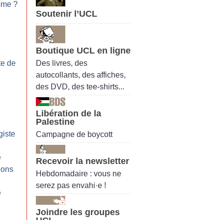
isme
?
Soutenir l’UCL
Boutique UCL en ligne
Des livres, des
te de
autocollants, des affiches,
des DVD, des tee-shirts...
Libération de la
Palestine
giste
Campagne de boycott
e
Recevoir la newsletter
ions
Hebdomadaire : vous ne
serez pas envahi·e !
e
Joindre les groupes