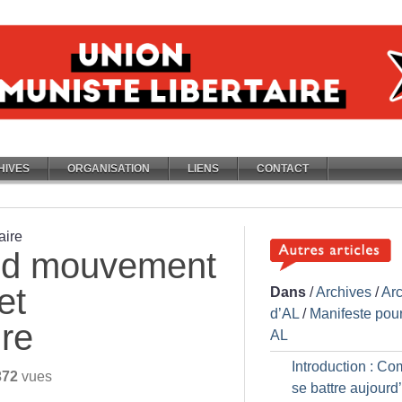
HIVES
ORGANISATION
LIENS
CONTACT
aire
nd mouvement
et
Dans
/
Archives
/
Ar
d’AL
/
Manifeste pou
ire
AL
Introduction : C
372
vues
se battre aujourd