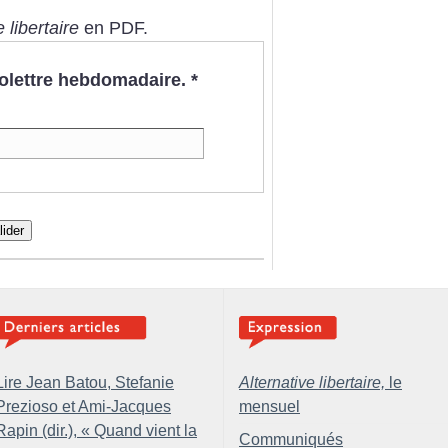
 libertaire
en PDF.
nfolettre hebdomadaire.
*
lider
Lire Jean Batou, Stefanie
Alternative libertaire,
le
Prezioso et Ami-Jacques
mensuel
Rapin (dir.), «
Quand vient la
Communiqués