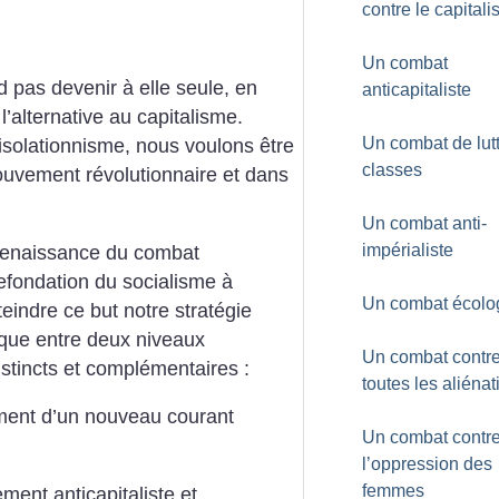
contre le capital
Un combat
 pas devenir à elle seule, en
anticapitaliste
l’alternative au capitalisme.
Un combat de lut
 isolationnisme, nous voulons être
classes
mouvement révolutionnaire et dans
Un combat anti-
impérialiste
renaissance du combat
efondation du socialisme à
Un combat écolo
teindre ce but notre stratégie
ique entre deux niveaux
Un combat contr
istincts et complémentaires :
toutes les aliénat
ement d’un nouveau courant
Un combat contr
l’oppression des
femmes
ent anticapitaliste et