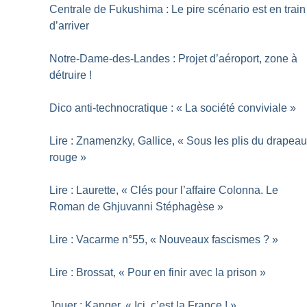
Centrale de Fukushima : Le pire scénario est en train
d’arriver
Notre-Dame-des-Landes : Projet d’aéroport, zone à
détruire
!
Dico anti-technocratique : «
La société conviviale
»
Lire : Znamenzky, Gallice, «
Sous les plis du drapea
rouge
»
Lire : Laurette, «
Clés pour l’affaire Colonna. Le
Roman de Ghjuvanni Stéphagèse
»
Lire : Vacarme n°55, «
Nouveaux fascismes
?
»
Lire : Brossat, «
Pour en finir avec la prison
»
Jouer : Kanger, «
Ici, c’est la France
!
»