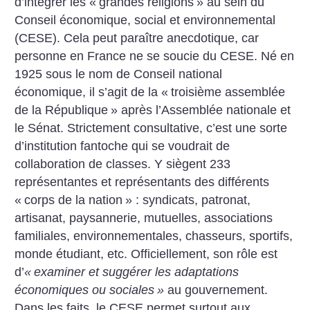
d’intégrer les «
grandes religions
» au sein du
Conseil économique, social et environnemental
(CESE). Cela peut paraître anecdotique, car
personne en France ne se soucie du CESE. Né en
1925 sous le nom de Conseil national
économique, il s’agit de la «
troisième assemblée
de la République
» après l’Assemblée nationale et
le Sénat. Strictement consultative, c’est une sorte
d’institution fantoche qui se voudrait de
collaboration de classes. Y siègent 233
représentantes et représentants des différents
«
corps de la nation
» : syndicats, patronat,
artisanat, paysannerie, mutuelles, associations
familiales, environnementales, chasseurs, sportifs,
monde étudiant, etc. Officiellement, son rôle est
d’
«
examiner et suggérer les adaptations
économiques ou sociales
»
au gouvernement.
Dans les faits, le CESE permet surtout aux