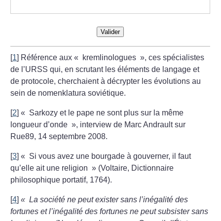
Valider
[
1
]
Référence aux «
kremlinologues
», ces spécialistes
de l’URSS qui, en scrutant les éléments de langage et
de protocole, cherchaient à décrypter les évolutions au
sein de nomenklatura soviétique.
[
2
]
«
Sarkozy et le pape ne sont plus sur la même
longueur d’onde
», interview de Marc Andrault sur
Rue89, 14 septembre 2008.
[
3
]
«
Si vous avez une bourgade à gouverner, il faut
qu’elle ait une religion
» (Voltaire, Dictionnaire
philosophique portatif, 1764).
[
4
]
«
La société ne peut exister sans l’inégalité des
fortunes et l’inégalité des fortunes ne peut subsister sans