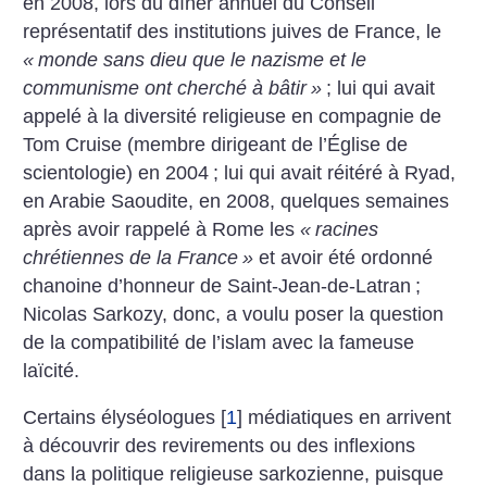
en 2008, lors du dîner annuel du Conseil
représentatif des institutions juives de France, le
«
monde sans dieu que le nazisme et le
communisme ont cherché à bâtir
»
; lui qui avait
appelé à la diversité religieuse en compagnie de
Tom Cruise (membre dirigeant de l’Église de
scientologie) en 2004
; lui qui avait réitéré à Ryad,
en Arabie Saoudite, en 2008, quelques semaines
après avoir rappelé à Rome les
«
racines
chrétiennes de la France
»
et avoir été ordonné
chanoine d’honneur de Saint-Jean-de-Latran
;
Nicolas Sarkozy, donc, a voulu poser la question
de la compatibilité de l’islam avec la fameuse
laïcité.
Certains élyséologues
[
1
]
média­tiques en arrivent
à découvrir des revirements ou des inflexions
dans la politique religieuse sarkozienne, puisque