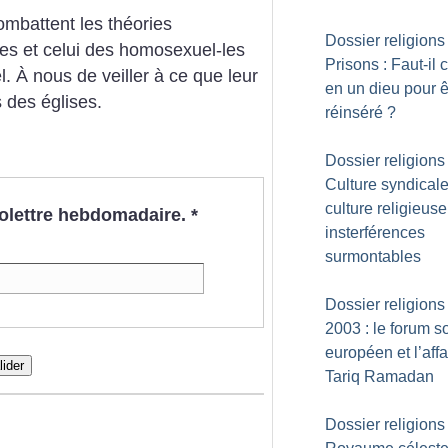
combattent les théories
Dossier religions 
mes et celui des homosexuel-les
Prisons : Faut-il c
. À nous de veiller à ce que leur
en un dieu pour ê
 des églises.
réinséré
?
Dossier religions 
Culture syndicale
culture religieuse
nfolettre hebdomadaire.
*
insterférences
surmontables
Dossier religions 
2003 : le forum s
européen et l’affa
lider
Tariq Ramadan
Dossier religions 