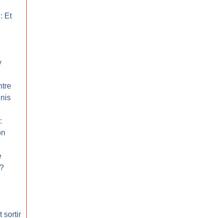
: Et
y
ntre
Unis
:
on
e
?
 sortir