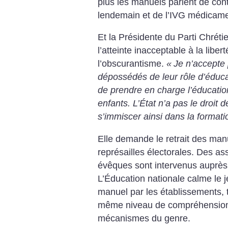
plus les manuels parlent de cont
lendemain et de l’IVG médicame
Et la Présidente du Parti Chrét
l’atteinte inacceptable à la libe
l’obscurantisme.
«
Je n’accepte 
dépossédés de leur rôle d’éducat
de prendre en charge l’éducation
enfants. L’État n’a pas le droit d
s’immiscer ainsi dans la format
Elle demande le retrait des man
représailles électorales. Des as
évêques sont intervenus auprès 
L’Éducation nationale calme le j
manuel par les établissements, 
même niveau de compréhension 
mécanismes du genre.