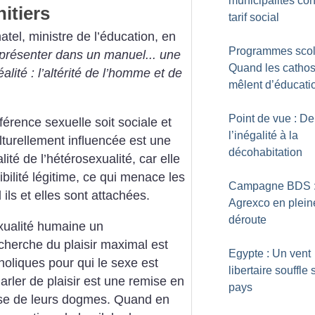
municipalités con
itiers
tarif social
atel, ministre de l’éducation, en
Programmes scola
résenter dans un manuel... une
Quand les cathos
éalité : l’altérité de l’homme et de
mêlent d’éducati
Point de vue : De
fférence sexuelle soit sociale et
l’inégalité à la
ulturellement influencée est une
décohabitation
lité de l’hétérosexualité, car elle
bilité légitime, ce qui menace les
Campagne BDS 
ils et elles sont attachées.
Agrexco en plein
déroute
exualité humaine un
herche du plaisir maximal est
Egypte : Un vent
holiques pour qui le sexe est
libertaire souffle 
arler de plaisir est une remise en
pays
sse de leurs dogmes.
Quand en