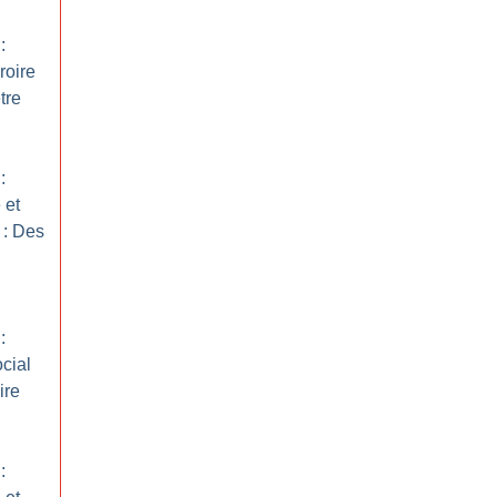
:
roire
tre
:
 et
 : Des
:
ocial
ire
: