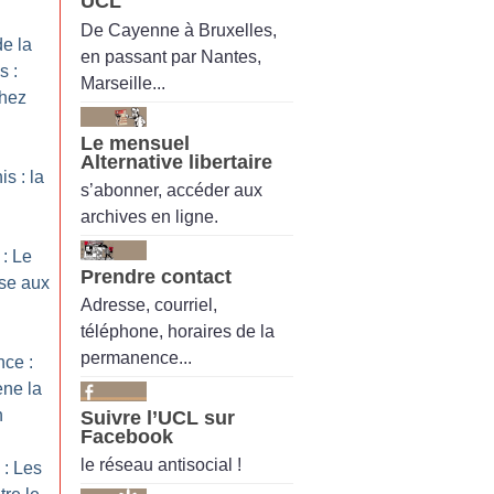
UCL
De Cayenne à Bruxelles,
de la
en passant par Nantes,
s :
Marseille...
hez
Le mensuel
Alternative libertaire
s : la
s’abonner, accéder aux
archives en ligne.
 : Le
Prendre contact
se aux
Adresse, courriel,
téléphone, horaires de la
permanence...
nce :
ène la
n
Suivre l’UCL sur
Facebook
le réseau antisocial !
 : Les