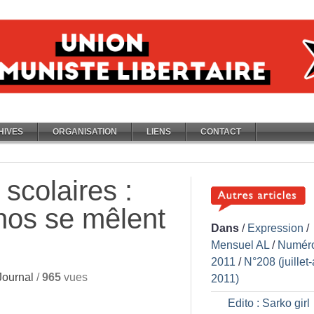
HIVES
ORGANISATION
LIENS
CONTACT
colaires :
hos se mêlent
Dans
/
Expression
/
Mensuel AL
/
Numér
2011
/
N°208 (juillet
ournal
/
965
vues
2011)
Edito : Sarko girl