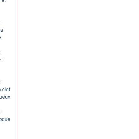
 et
:
La
e
:
 :
:
 clef
tueux
:
poque