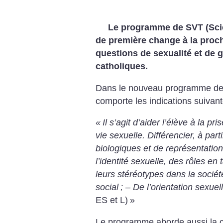
Le programme de SVT (Scien
de première change à la proch
questions de sexualité et de 
catholiques.
Dans le nouveau programme de S
comporte les indications suivante
«
Il s’agit d’aider l’élève à la 
vie sexuelle. Différencier, à par
biologiques et de représentation
l’identité sexuelle, des rôles en
leurs stéréotypes dans la sociét
social
;
– De l’orientation sexuell
ES et L)
»
Le programme aborde aussi la con