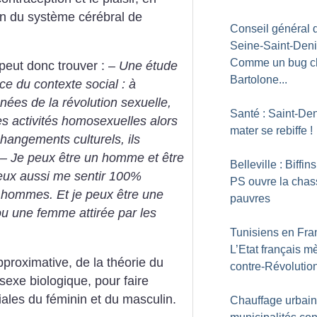
ion du système cérébral de
Conseil général 
Seine-Saint-Deni
Comme un bug c
peut donc trouver :
– Une étude
Bartolone...
ce du contexte social : à
ées de la révolution sexuelle,
Santé : Saint-Deni
s activités homosexuelles alors
mater se rebiffe
!
changements culturels, ils
– Je peux être un homme et être
Belleville : Biffins
peux aussi me sentir 100%
PS ouvre la chas
es hommes. Et je peux être une
pauvres
u une femme attirée par les
Tunisiens en Fra
L’Etat français m
roximative, de la théorie du
contre-Révolutio
 sexe biologique, pour faire
iales du féminin et du masculin.
Chauffage urbain