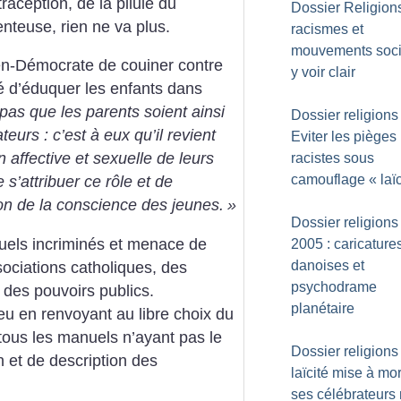
raception, de la pilule du
Dossier Religion
nteuse, rien ne va plus.
racismes et
mouvements soci
ien-Démocrate de couiner contre
y voir clair
rté d’éduquer les enfants dans
pas que les parents soient ainsi
Dossier religions 
eurs : c’est à eux qu’il revient
Eviter les pièges
 affective et sexuelle de leurs
racistes sous
camouflage «
laï
e s’attribuer ce rôle et de
ion de la conscience des jeunes.
»
Dossier religions 
uels incriminés et menace de
2005 : caricature
danoises et
sociations catholiques, des
psychodrame
des pouvoirs publics.
planétaire
eu en renvoyant au libre choix du
tous les manuels n’ayant pas le
Dossier religions 
et de description des
laïcité mise à mor
ses célébrateur