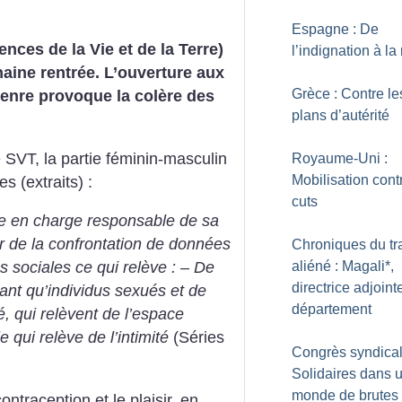
Espagne : De
ces de la Vie et de la Terre)
l’indignation à la
aine rentrée. L’ouverture aux
Grèce : Contre le
genre provoque la colère des
plans d’autérité
VT, la partie féminin-masculin
Royaume-Uni :
Mobilisation cont
s (extraits) :
cuts
prise en charge responsable de sa
tir de la confrontation de données
Chroniques du tr
aliéné : Magali*,
s sociales ce qui relève :
– De
directrice adjoint
 tant qu’individus sexués et de
département
é, qui relèvent de l’espace
e qui relève de l’intimité
(Séries
Congrès syndical
Solidaires dans 
monde de brutes
traception et le plaisir, en