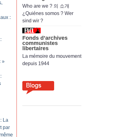
s,
Who are we ? 의 소개
¿Quiénes somos ? Wer
aux :
sind wir ?
Fonds d’archives
:
communistes
libertaires
La mémoire du mouvement
c
»
depuis 1944
:
s
: La
t par
s même