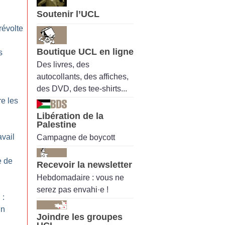
Soutenir l’UCL
 révolte
Boutique UCL en ligne
s
Des livres, des
autocollants, des affiches,
des DVD, des tee-shirts...
re les
Libération de la
Palestine
avail
Campagne de boycott
e de
Recevoir la newsletter
Hebdomadaire : vous ne
serez pas envahi·e !
 :
un
Joindre les groupes