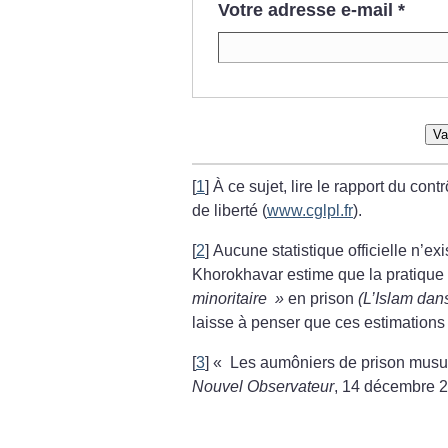
Votre adresse e-mail
*
Va
[
1
]
À ce sujet, lire le rapport du cont
de liberté (
www.cglpl.fr
).
[
2
]
Aucune statistique officielle n’ex
Khorokhavar estime que la pratique 
minoritaire
»
en prison
(L’Islam dan
laisse à penser que ces estimations 
[
3
]
«
Les aumôniers de prison mus
Nouvel Observateur
, 14 décembre 