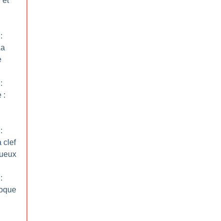
 et
:
La
e
:
 :
:
 clef
tueux
:
poque