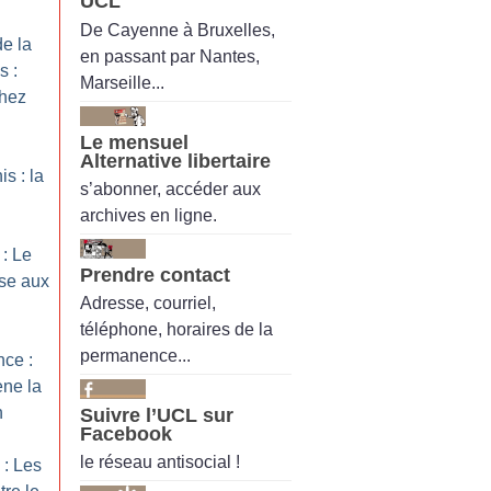
UCL
De Cayenne à Bruxelles,
de la
en passant par Nantes,
s :
Marseille...
hez
Le mensuel
Alternative libertaire
s : la
s’abonner, accéder aux
archives en ligne.
 : Le
Prendre contact
se aux
Adresse, courriel,
téléphone, horaires de la
permanence...
nce :
ène la
n
Suivre l’UCL sur
Facebook
le réseau antisocial !
 : Les