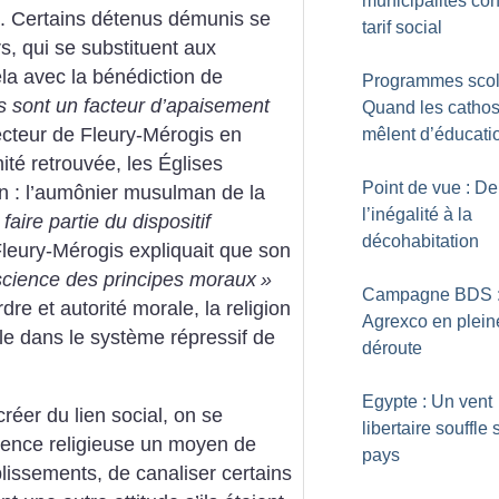
municipalités con
es. Certains détenus démunis se
tarif social
s, qui se substituent aux
la avec la bénédiction de
Programmes scola
 sont un facteur d’apaisement
Quand les cathos
recteur de Fleury-Mérogis en
mêlent d’éducati
ité retrou­vée, les Églises
Point de vue : De
on : l’aumônier musulman de la
l’inégalité à la
faire partie du dispositif
décohabitation
Fleury-Mérogis expliquait que son
science des principes moraux
»
Campagne BDS 
ordre et autorité morale, la religion
Agrexco en plein
le dans le système répressif de
déroute
Egypte : Un vent
ecréer du lien social, on se
libertaire souffle 
sence religieuse un moyen de
pays
blissements, de canaliser certains