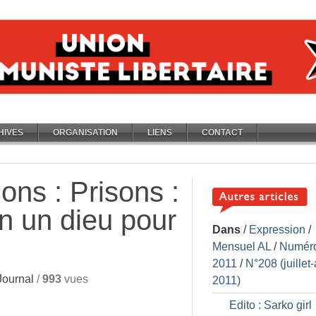
HIVES
ORGANISATION
LIENS
CONTACT
ions : Prisons :
en un dieu pour
Dans
/
Expression
/
Mensuel AL
/
Numér
2011
/
N°208 (juillet
ournal
/
993
vues
2011)
Edito : Sarko girl