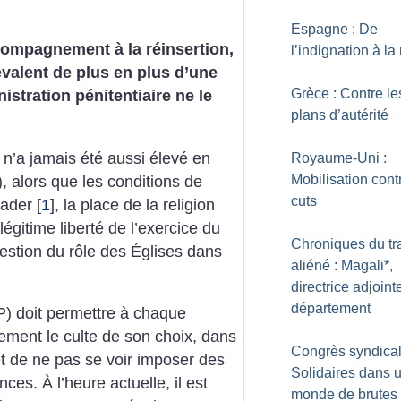
Espagne : De
compagnement à la réinsertion,
l’indignation à la
évalent de plus en plus d’une
Grèce : Contre le
nistration pénitentiaire ne le
plans d’autérité
n’a jamais été aussi élevé en
Royaume-Uni :
Mobilisation cont
 alors que les conditions de
cuts
rader
[
1
]
, la place de la religion
légitime liberté de l’exercice du
Chroniques du tr
uestion du rôle des Églises dans
aliéné : Magali*,
directrice adjoint
département
AP) doit permettre à chaque
ement le culte de son choix, dans
Congrès syndical
 et de ne pas se voir imposer des
Solidaires dans 
ces. À l’heure actuelle, il est
monde de brutes