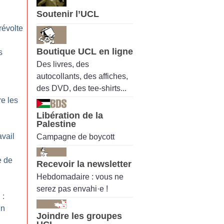
Soutenir l’UCL
 révolte
Boutique UCL en ligne
s
Des livres, des
autocollants, des affiches,
des DVD, des tee-shirts...
re les
Libération de la
Palestine
avail
Campagne de boycott
e de
Recevoir la newsletter
Hebdomadaire : vous ne
serez pas envahi·e !
 :
un
Joindre les groupes