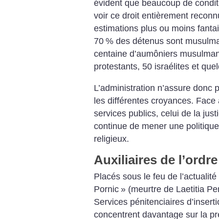
évident que beaucoup de condit
voir ce droit entièrement reconn
estimations plus ou moins fanta
70
% des détenus sont musulm
centaine d’aumôniers musulmans
protestants, 50 israélites et qu
L’administration n’assure donc p
les différentes croyances. Face a
services publics, celui de la jus
continue de mener une politique
religieux.
Auxiliaires de l’ordre
Placés sous le feu de l’actualit
Pornic
» (meurtre de Laetitia Pe
Services pénitenciaires d’insert
concentrent davantage sur la pré