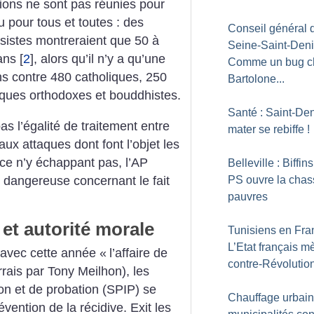
ions ne sont pas réunies pour
u pour tous et toutes : des
Conseil général 
isistes montreraient que 50 à
Seine-Saint-Deni
ans
[
2
]
, alors qu’il n’y a qu’une
Comme un bug c
 contre 480 catholiques, 250
Bartolone...
elques orthodoxes et bouddhistes.
Santé : Saint-Deni
as l’égalité de traitement entre
mater se rebiffe
!
ux attaques dont font l’objet les
tice n’y échappant pas, l’AP
Belleville : Biffins
 dangereuse concernant le fait
PS ouvre la chas
pauvres
 et autorité morale
Tunisiens en Fra
L’Etat français m
é avec cette année «
l’affaire de
contre-Révolutio
rrais par Tony Meilhon), les
ion et de probation (SPIP) se
Chauffage urbain
vention de la récidive. Exit les