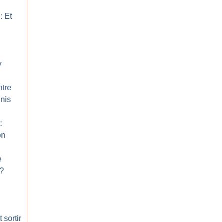
: Et
y
ntre
Unis
:
on
e
?
 sortir