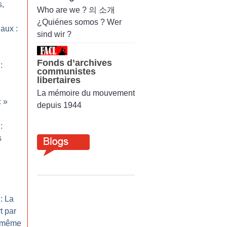
s,
Who are we ? 의 소개
¿Quiénes somos ? Wer
aux :
sind wir ?
Fonds d’archives
:
communistes
libertaires
La mémoire du mouvement
c
»
depuis 1944
:
s
: La
t par
s même