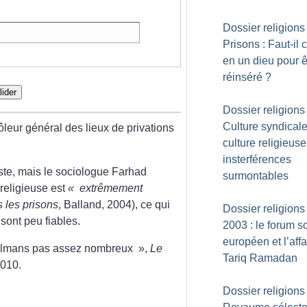
Dossier religions 
Prisons : Faut-il c
en un dieu pour ê
réinséré
?
lider
Dossier religions 
Culture syndicale
rôleur général des lieux de privations
culture religieuse
insterférences
iste, mais le sociologue Farhad
surmontables
religieuse est
«
extrêmement
s les prisons
, Balland, 2004), ce qui
Dossier religions 
sont peu fiables.
2003 : le forum s
européen et l’affa
ulmans pas assez nombreux
»,
Le
Tariq Ramadan
2010.
Dossier religions 