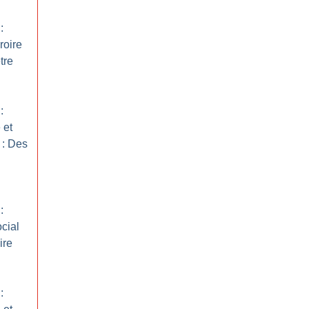
:
roire
tre
:
 et
 : Des
:
ocial
ire
: