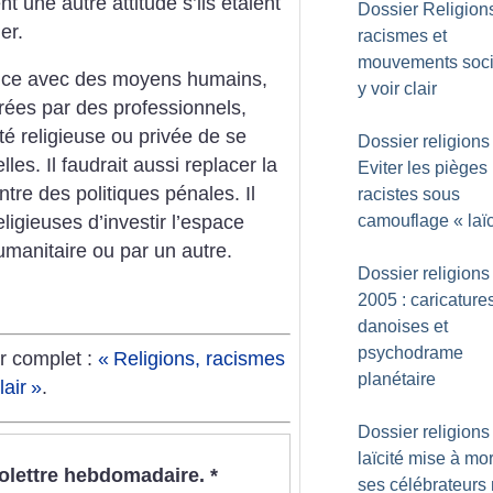
 une autre attitude s’ils étaient
Dossier Religion
er.
racismes et
mouvements soci
stice avec des moyens humains,
y voir clair
rées par des professionnels,
té religieuse ou privée de se
Dossier religions 
les. Il faudrait aussi replacer la
Eviter les pièges
ntre des politiques pénales. Il
racistes sous
camouflage «
laï
religieuses d’investir l’espace
humanitaire ou par un autre.
Dossier religions 
2005 : caricature
danoises et
psychodrame
er complet :
«
Religions, racismes
planétaire
air
»
.
Dossier religions 
laïcité mise à mor
nfolettre hebdomadaire.
*
ses célébrateur