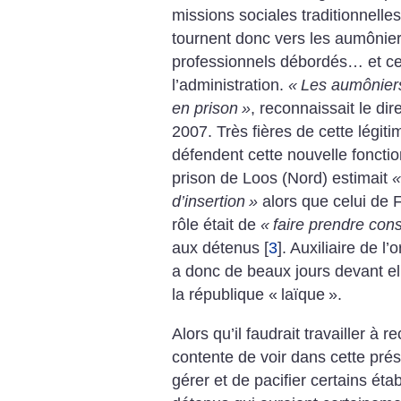
missions sociales traditionnell
tournent donc vers les aumônier
professionnels débordés… et ce
l’administration.
«
Les aumôniers
en prison
»
, reconnaissait le di
2007. Très fières de cette légitim
défendent cette nouvelle foncti
prison de Loos (Nord) estimait
«
d’insertion
»
alors que celui de 
rôle était de
«
faire prendre con
aux détenus
[
3
]
. Auxiliaire de l’
a donc de beaux jours devant el
la république «
laïque
».
Alors qu’il faudrait travailler à r
contente de voir dans cette pré
gérer et de pacifier certains éta