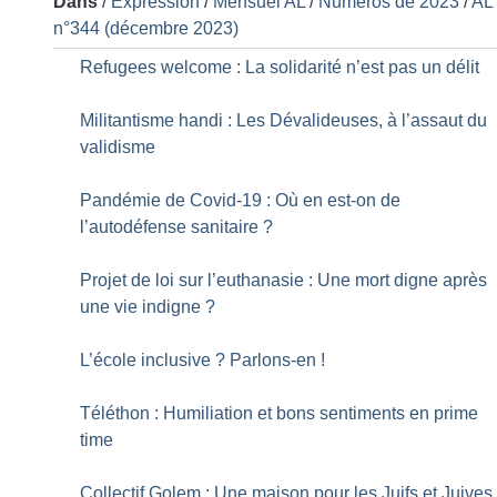
Dans
/
Expression
/
Mensuel AL
/
Numéros de 2023
/
AL
n°344 (décembre 2023)
Refugees welcome : La solidarité n’est pas un délit
Militantisme handi : Les Dévalideuses, à l’assaut du
validisme
Pandémie de Covid-19 : Où en est-on de
l’autodéfense sanitaire
?
Projet de loi sur l’euthanasie : Une mort digne après
une vie indigne
?
L’école inclusive
? Parlons-en
!
Téléthon : Humiliation et bons sentiments en prime
time
Collectif Golem : Une maison pour les Juifs et Juives