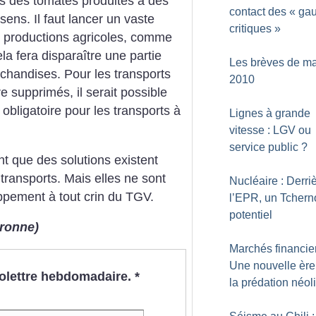
s des tomates produites à des
contact des «
ga
sens. Il faut lancer un vaste
critiques
»
s productions agricoles, comme
la fera disparaître une partie
Les brèves de ma
chandises. Pour les transports
2010
 supprimés, il serait possible
obligatoire pour les transports à
Lignes à grande
vitesse : LGV ou
service public
?
 que des solutions existent
transports. Mais elles ne sont
Nucléaire : Derri
ppement à tout crin du TGV.
l’EPR, un Tchern
potentiel
aronne)
Marchés financier
Une nouvelle ère
nfolettre hebdomadaire.
*
la prédation néol