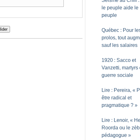
Séisme au Chili :
le peuple aide le
peuple
lider
Québec : Pour le
prolos, tout aug
sauf les salaires
1920 : Sacco et
Vanzetti, martyrs 
guerre sociale
Lire : Pereira, «
P
être radical et
pragmatique
?
»
Lire : Lenoir, «
He
Roorda ou le zèb
pédagogue
»