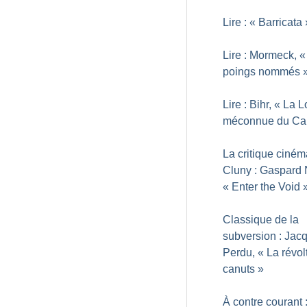
Lire : «
Barricata
Lire : Mormeck, «
poings nommés
Lire : Bihr, «
La L
méconnue du Cap
La critique ciné
Cluny : Gaspard 
«
Enter the Void
Classique de la
subversion : Jac
Perdu, «
La révol
canuts
»
À contre courant 