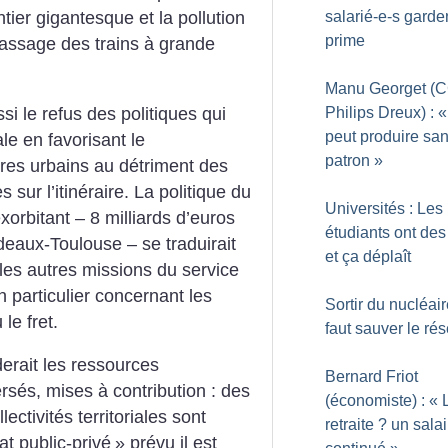
salarié-e-s garden
ier gigantesque et la pollution
prime
passage des trains à grande
Manu Georget (
ssi le refus des politiques qui
Philips Dreux) : «
peut produire sa
ale en favorisant le
patron
»
es urbains au détriment des
 sur l’itinéraire. La politique du
Universités : Les
exorbitant – 8 milliards d’euros
étudiants ont des
deaux-Toulouse – se traduirait
et ça déplaît
 les autres missions du service
en particulier concernant les
Sortir du nucléaire
le fret.
faut sauver le ré
erait les ressources
Bernard Friot
sés, mises à contribution : des
(économiste) : «
ctivités territoriales sont
retraite
? un salai
at public-privé
» prévu il est