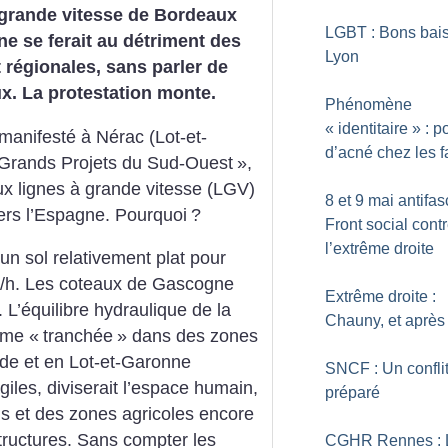
 grande vitesse de Bordeaux
LGBT : Bons bais
ne se ferait au détriment des
Lyon
t régionales, sans parler de
x. La protestation monte.
Phénomène
«
identitaire
» : 
manifesté à Nérac (Lot-et-
d’acné chez les f
Grands Projets du Sud-Ouest
»,
ux lignes à grande vitesse (LGV)
8 et 9 mai antifasc
ers l’Espagne. Pourquoi
?
Front social cont
l’extrême droite
un sol relativement plat pour
km/h. Les coteaux de Gascogne
Extrême droite :
 L’équilibre hydraulique de la
Chauny, et après
rme «
tranchée
» dans des zones
nde et en Lot-et-Garonne
SNCF : Un confli
iles, diviserait l’espace humain,
préparé
s et des zones agricoles encore
tructures. Sans compter les
CGHR Rennes : 