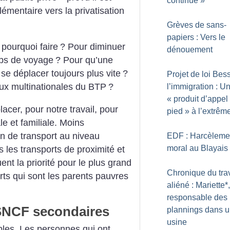
continué
»
mentaire vers la privatisation
Grèves de sans-
papiers : Vers le
pourquoi faire
? Pour diminuer
dénouement
mps de voyage
? Pour qu’une
 se déplacer toujours plus vite
?
Projet de loi Bes
aux multinationales du BTP
?
l’immigration : U
«
produit d’appel
cer, pour notre travail, pour
pied
» à l’extrêm
le et familiale. Moins
 de transport au niveau
EDF : Harcèleme
moral au Blayais
is les transports de proximité et
ent la priorité pour le plus grand
Chronique du trav
rts qui sont les parents pauvres
aliéné : Mariette*,
responsable des
 SNCF secondaires
plannings dans 
usine
bles. Les personnes qui ont