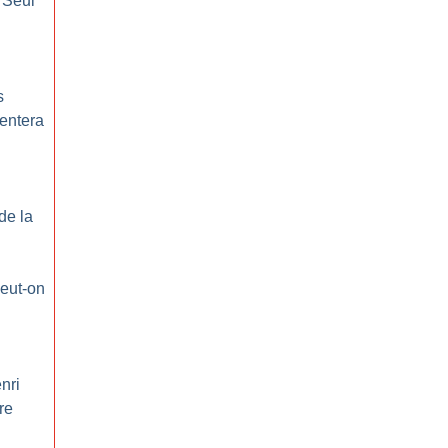
 Seul
s
mentera
de la
eut-on
nri
re