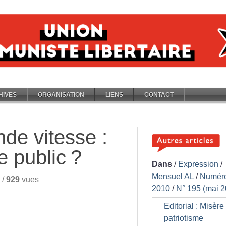
HIVES
ORGANISATION
LIENS
CONTACT
nde vitesse :
e public
?
Dans
/
Expression
/
Mensuel AL
/
Numér
/
929
vues
2010
/
N° 195 (mai 2
Editorial : Misère
patriotisme