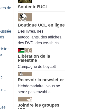
Soutenir l’UCL
ers de
Boutique UCL en ligne
Des livres, des
poussée
autocollants, des affiches,
afs
des DVD, des tee-shirts...
iste :
re
Libération de la
Palestine
Campagne de boycott
?
Recevoir la newsletter
Hebdomadaire : vous ne
t mal
serez pas envahi·e !
Joindre les groupes
Les