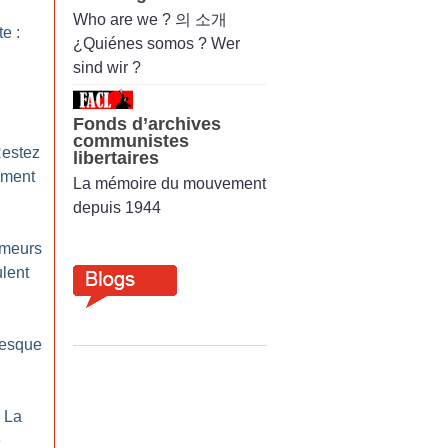
Who are we ? 의 소개
te :
¿Quiénes somos ? Wer
sind wir ?
Fonds d’archives
communistes
Restez
libertaires
ement
La mémoire du mouvement
depuis 1944
ômeurs
lent
resque
: La
e