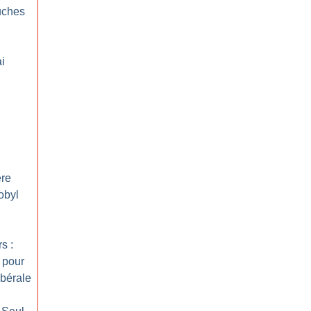
uches
i
ère
obyl
s :
 pour
ibérale