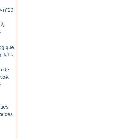
» n°20
À
»
ogique
ital
»
ma de
Noé,
»
ques
te des
: