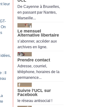
UCL
t leur
De Cayenne à Bruxelles,
en passant par Nantes,
Marseille...
CGT-
On
Le mensuel
ns
Alternative libertaire
s’abonner, accéder aux
archives en ligne.
 idées,
Prendre contact
Adresse, courriel,
téléphone, horaires de la
 : Il
permanence...
seau
Suivre l’UCL sur
Facebook
La
le réseau antisocial !
re