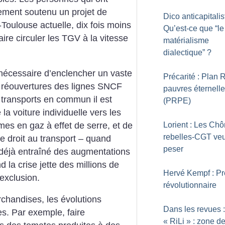
ment soutenu un projet de
Dico anticapitalis
Toulouse actuelle, dix fois moins
Qu’est-ce que “le
aire circuler les TGV à la vitesse
matérialisme
dialectique”
?
 nécessaire d’enclencher un vaste
Précarité : Plan 
e réouvertures des lignes SNCF
pauvres éternell
 transports en commun il est
(PRPE)
 la voiture individuelle vers les
omes en gaz à effet de serre, et de
Lorient : Les Ch
rebelles-CGT veu
e droit au transport – quand
peser
 déjà entraîné des augmentations
 la crise jette des millions de
Hervé Kempf : P
exclusion.
révolutionnaire
chandises, les évolutions
Dans les revues 
es. Par exemple, faire
«
RiLi
» : zone d