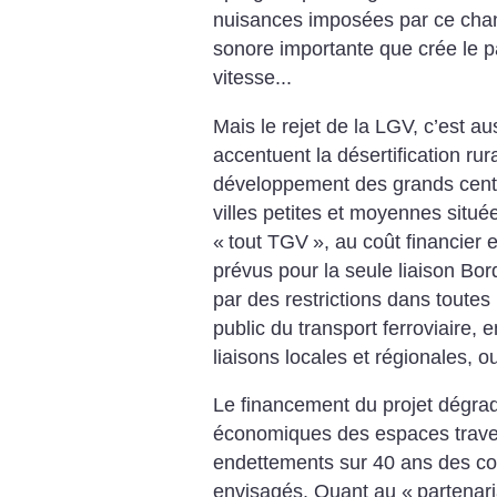
nuisances imposées par ce chant
sonore importante que crée le 
vitesse...
Mais le rejet de la LGV, c’est au
accentuent la désertification rur
développement des grands centr
villes petites et moyennes situées
«
tout TGV
», au coût financier 
prévus pour la seule liaison Bor
par des restrictions dans toutes
public du transport ferroviaire, 
liaisons locales et régionales, ou 
Le financement du projet dégrad
économiques des espaces traver
endettements sur 40 ans des colle
envisagés. Quant au «
partenari