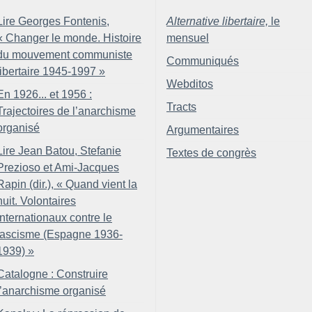
Lire Georges Fontenis,
Alternative libertaire,
le
«
Changer le monde. Histoire
mensuel
du mouvement communiste
Communiqués
libertaire 1945-1997
»
Webditos
En 1926... et 1956 :
Tracts
Trajectoires de l’anarchisme
organisé
Argumentaires
Lire Jean Batou, Stefanie
Textes de congrès
Prezioso et Ami-Jacques
Rapin (dir.), «
Quand vient la
nuit. Volontaires
internationaux contre le
fascisme (Espagne 1936-
1939)
»
Catalogne : Construire
l’anarchisme organisé