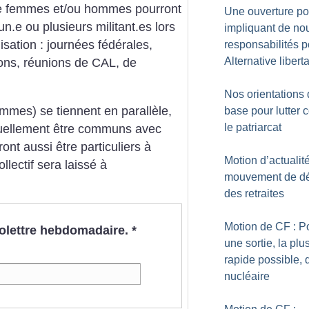
e femmes et/ou hommes pourront
Une ouverture pol
.e ou plusieurs militant.es
lors
impliquant de no
sation : journées fédérales,
responsabilités p
Alternative liberta
ions, réunions de CAL, de
Nos orientations
mmes) se tiennent en parallèle,
base pour lutter 
le patriarcat
ntuellement être communs avec
ront aussi être particuliers à
Motion d’actualité
llectif sera laissé à
mouvement de d
.
des retraites
Motion de CF : P
nfolettre hebdomadaire.
*
une sortie, la plu
rapide possible, 
nucléaire