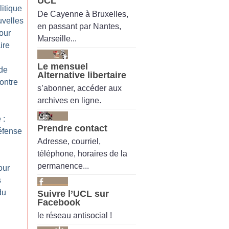
UCL
itique
De Cayenne à Bruxelles,
uvelles
en passant par Nantes,
our
Marseille...
ire
Le mensuel
 de
Alternative libertaire
contre
s’abonner, accéder aux
archives en ligne.
 :
Prendre contact
éfense
Adresse, courriel,
téléphone, horaires de la
permanence...
our
s
du
Suivre l’UCL sur
Facebook
le réseau antisocial !