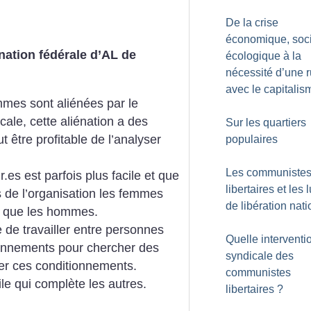
De la crise
économique, soci
nation fédérale d’AL de
écologique à la
nécessité d’une r
avec le capitalis
mes sont aliénées par le
ale, cette aliénation a des
Sur les quartiers
ut être profitable de l’analyser
populaires
Les communiste
.es est parfois plus facile et que
libertaires et les 
s de l’organisation les femmes
de libération nat
s que les hommes.
le de travailler entre personnes
Quelle interventi
onnements pour chercher des
syndicale des
r ces conditionnements.
communistes
tile qui complète les autres.
libertaires
?