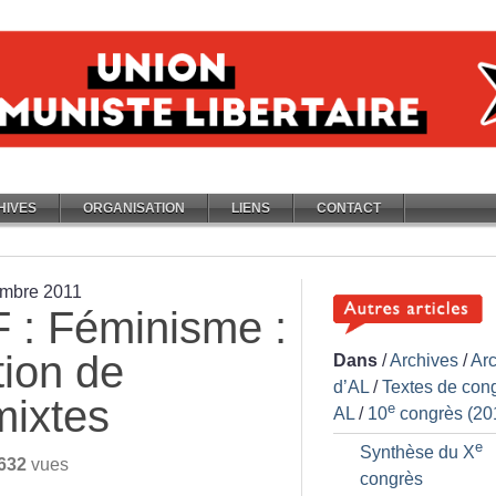
HIVES
ORGANISATION
LIENS
CONTACT
embre 2011
 : Féminisme :
tion de
Dans
/
Archives
/
Ar
d’AL
/
Textes de con
mixtes
e
AL
/
10
congrès (20
e
Synthèse du X
632
vues
congrès