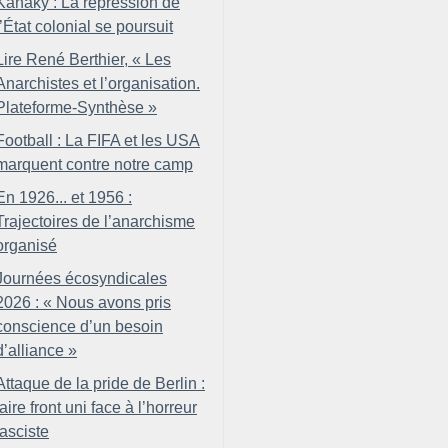
Kanaky : La répression de
l’État colonial se poursuit
Lire René Berthier, «
Les
Anarchistes et l’organisation.
Plateforme-Synthèse
»
Football : La FIFA et les USA
marquent contre notre camp
En 1926... et 1956 :
Trajectoires de l’anarchisme
organisé
Journées écosyndicales
2026 : «
Nous avons pris
conscience d’un besoin
d’alliance
»
Attaque de la pride de Berlin :
faire front uni face à l’horreur
fasciste