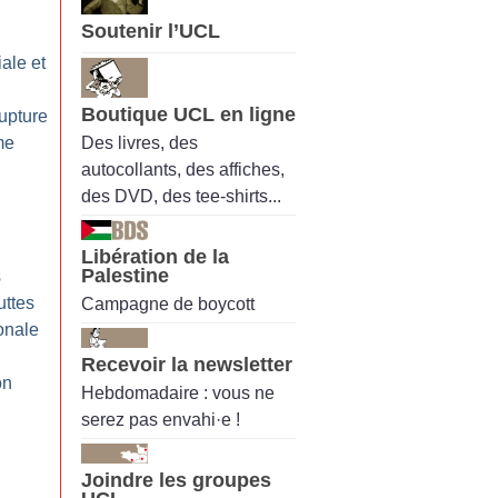
Soutenir l’UCL
ale et
Boutique UCL en ligne
upture
Des livres, des
me
autocollants, des affiches,
des DVD, des tee-shirts...
Libération de la
Palestine
s
luttes
Campagne de boycott
ionale
Recevoir la newsletter
on
Hebdomadaire : vous ne
serez pas envahi·e !
Joindre les groupes