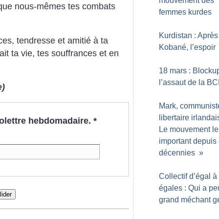
mouvement des
us que nous-mêmes tes combats
femmes kurdes
Kurdistan : Après
s, tendresse et amitié à ta
Kobané, l’espoir
t ta vie, tes souffrances et en
18 mars : Blocku
l’assaut de la B
e)
Mark, communist
libertaire irlandai
nfolettre hebdomadaire.
*
Le mouvement le
important depuis
décennies
»
Collectif d’égal à
égales : Qui a pe
lider
grand méchant g