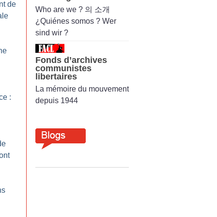
nt de
Who are we ? 의 소개
ale
¿Quiénes somos ? Wer
sind wir ?
ne
Fonds d’archives
communistes
libertaires
La mémoire du mouvement
ce :
depuis 1944
de
ront
ns