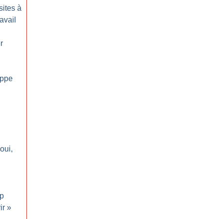
sites à
avail
r
ippe
oui,
p
ir
»