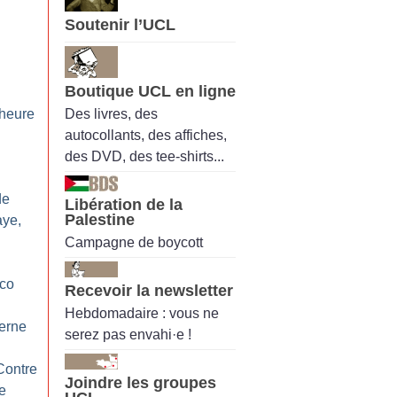
Soutenir l’UCL
Boutique UCL en ligne
n
Des livres, des
L’heure
autocollants, des affiches,
des DVD, des tee-shirts...
de
Libération de la
Palestine
aye,
Campagne de boycott
sco
Recevoir la newsletter
Hebdomadaire : vous ne
berne
serez pas envahi·e !
Contre
Joindre les groupes
e