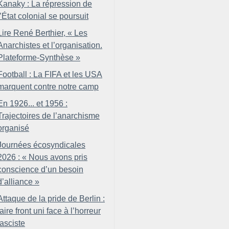
Kanaky : La répression de
l’État colonial se poursuit
Lire René Berthier, «
Les
Anarchistes et l’organisation.
Plateforme-Synthèse
»
Football : La FIFA et les USA
marquent contre notre camp
En 1926... et 1956 :
Trajectoires de l’anarchisme
organisé
Journées écosyndicales
2026 : «
Nous avons pris
conscience d’un besoin
d’alliance
»
Attaque de la pride de Berlin :
faire front uni face à l’horreur
fasciste