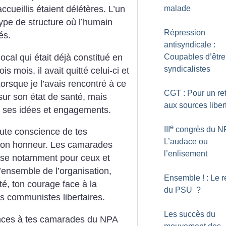
malade
ccueillis étaient délétères. L’un
ype de structure où l’humain
Répression
tés.
antisyndicale :
local qui était déjà constitué en
Coupables d’être
syndicalistes
is mois, il avait quitté celui-ci et
rsque je l’avais rencontré à ce
CGT : Pour un re
 sur son état de santé, mais
aux sources liber
c ses idées et engagements.
e
III
congrès du NP
oute conscience de tes
L’audace ou
 ton honneur. Les camarades
l’enlisement
louse notamment pour ceux et
l’ensemble de l’organisation,
Ensemble
! : Le 
, ton courage face à la
du PSU
?
s communistes libertaires.
Les succès du
nces à tes camarades du NPA