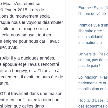
e Moal s’est éteint ce
Europe : Syriza à
0 février 2015. Lors de
l’heure de vérité
tions du mouvement social
lorsque nous le voyions déambuler
Point de vue d’u
toile noir et rouge sur sa
libertaire grec : 
, cela nous amusait tout en
de la solidarité
e énigme pour nous car il avait
internationale
NPA d’Albi.
Université : Pas 
sur Albi il y a quelques années. Il
contrat, pas de p
e époque et je l’avais rencontré.
pas de paix
!
milité à Longwy, et à Thionville à
ectement, il avait toujours été de
Loi Macron : Fia
aire.
parlementaire et
mobilisation en 
CGT, il travaillait dans une maison
entré en conflit avec la direction
Hôpital d’Uzès : 
ssi bien que celles dans
des économies d