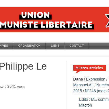
HIVES
ORGANISATION
LIENS
CONTACT
Philippe Le
Dans
/
Expression
/
Mensuel AL
/
Numér
nal
/
3541
vues
2015
/
N°248 (mars 
Edito : M... comm
Macron