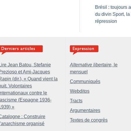
Brésil : toujours
du divin Sport, la
répression
Lire Jean Batou, Stefanie
Alternative libertaire,
le
Prezioso et Ami-Jacques
mensuel
Rapin (dir.), «
Quand vient la
Communiqués
nuit. Volontaires
Webditos
internationaux contre le
fascisme (Espagne 1936-
Tracts
1939)
»
Argumentaires
Catalogne : Construire
Textes de congrès
l’anarchisme organisé