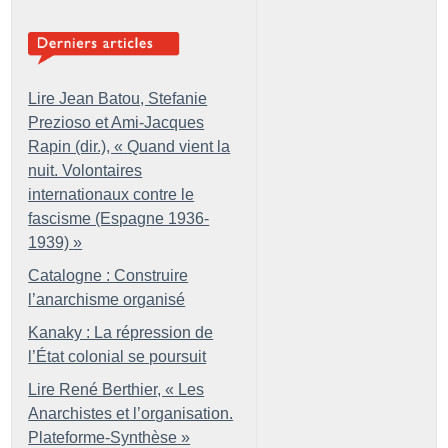
Lire Jean Batou, Stefanie
Prezioso et Ami-Jacques
Rapin (dir.), «
Quand vient la
nuit. Volontaires
internationaux contre le
fascisme (Espagne 1936-
1939)
»
Catalogne : Construire
l’anarchisme organisé
Kanaky : La répression de
l’État colonial se poursuit
Lire René Berthier, «
Les
Anarchistes et l’organisation.
Plateforme-Synthèse
»