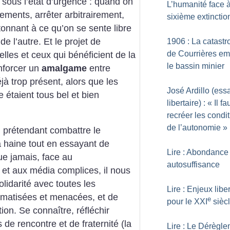
 sous l’état d’urgence : quand on
L’humanité face à
tements, arrêter arbitrairement,
sixième extinctio
étonnant à ce qu’on se sente libre
de l’autre. Et le projet de
1906 : La catast
de Courrières e
lles et ceux qui bénéficient de la
le bassin minier
enforcer un
amalgame
entre
jà trop présent, alors que les
José Ardillo (ess
 étaient tous bel et bien
libertaire) : «
Il fa
recréer les condi
de l’autonomie
»
n prétendant combattre le
la haine tout en essayant de
Lire : Abondance
que jamais, face au
autosuffisance
et aux média complices, il nous
lidarité avec toutes les
Lire : Enjeux libe
gmatisées et menacées, et de
e
pour le XXI
sièc
tion. Se connaître, réfléchir
e rencontre et de fraternité (la
Lire : Le Dérègl