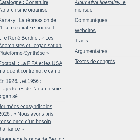
Catalogne : Construire
Alternative libertaire,
le
l’anarchisme organisé
mensuel
Kanaky : La répression de
Communiqués
l’État colonial se poursuit
Webditos
Lire René Berthier, «
Les
Tracts
Anarchistes et l’organisation.
Argumentaires
Plateforme-Synthèse
»
Textes de congrès
Football : La FIFA et les USA
marquent contre notre camp
En 1926... et 1956 :
Trajectoires de l’anarchisme
organisé
Journées écosyndicales
2026 : «
Nous avons pris
conscience d’un besoin
d’alliance
»
Attaque de la pride de Berlin :