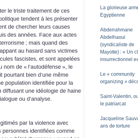
La glorieuse arm
er le triste traitement de ces
Egyptienne
politique tendent à les présenter
sent de chercher leurs causes
Abderrahmane
uis des années. Face aux actes
Abdelhaoui
terrorisme
; mais quand des
(syndicaliste de
frappant au hasard sans victimes
Mayotte) : «
Un c
cules fascistes, et sont appelées
insurrectionnel e
au nom de «
l’autodéfense
», le
Le «
community
agit pourtant bien d’une même
organizing
» déco
e population identifiée pour la
 en diffusant une idéologie de haine
Saint-Valentin, ou
dialogue ou d’analyse.
le patriarcat
Jacqueline Sauv
gitimés par la violence avec
ans de torture
les personnes identifiées comme