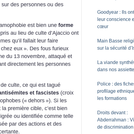
s sur des personnes ou des
Goodyear : Ils ont
leur conscience e
slamophobie est bien une
forme
cœur
pris au lieu de culte d’Ajaccio ont
es qu’il fallait leur faire
Main Basse relig
sur la sécurité d’I
s chez eux
». Des fous furieux
ême du 13 novembre, attaqué et
La viande synthé
sant directement les personnes
dans nos assiett
Police : des fich
 de culte, ce qui est tagué
profilage ethniq
antisémites et fascistes
(croix
les formations
nophobes («
dehors
»). Si les
a première cible, c’est bien
Droits devant :
igrée ou identifiée comme telle
Abderrahman : V
visée par des actions et des
de discrimination
ertante.