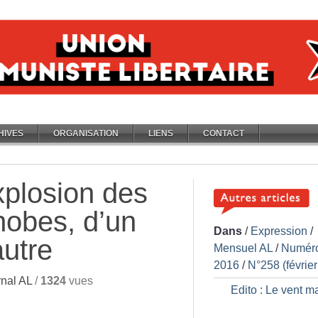
HIVES
ORGANISATION
LIENS
CONTACT
plosion des
hobes, d’un
Dans
/
Expression
/
autre
Mensuel AL
/
Numér
2016
/
N°258 (févrie
nal AL
/
1324
vues
Edito : Le vent m