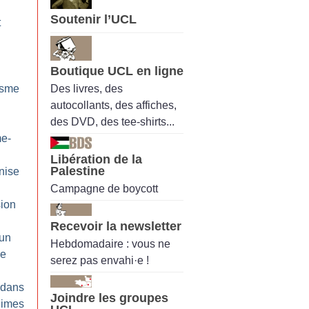
Soutenir l’UCL
t
Boutique UCL en ligne
Des livres, des
cisme
autocollants, des affiches,
des DVD, des tee-shirts...
me-
Libération de la
Palestine
nise
Campagne de boycott
ion
Recevoir la newsletter
’un
Hebdomadaire : vous ne
re
serez pas envahi·e !
é dans
Joindre les groupes
Nimes