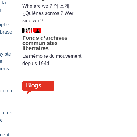
 la
Who are we ? 의 소개
n
¿Quiénes somos ? Wer
sind wir ?
rophe
mbrase
Fonds d’archives
communistes
libertaires
ayiste
La mémoire du mouvement
ut
depuis 1944
tions
 contre
rtaires
le
ement