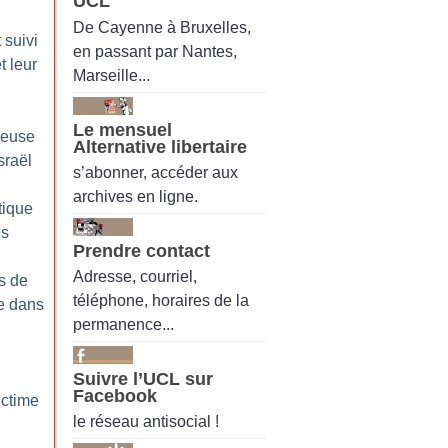
UCL
De Cayenne à Bruxelles,
 suivi
en passant par Nantes,
t leur
Marseille...
Le mensuel
ieuse
Alternative libertaire
sraël
s’abonner, accéder aux
archives en ligne.
tique
es
Prendre contact
Adresse, courriel,
es de
téléphone, horaires de la
ue dans
permanence...
Suivre l’UCL sur
Facebook
ictime
le réseau antisocial !