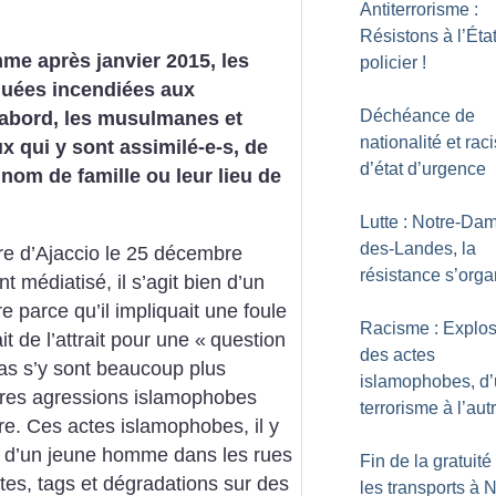
Antiterrorisme :
Résistons à l’Éta
me après janvier 2015, les
policier
!
quées incendiées aux
Déchéance de
’abord, les musulmanes et
nationalité et ra
x qui y sont assimilé-e-s, de
d’état d’urgence
 nom de famille ou leur lieu de
Lutte : Notre-Da
des-Landes, la
ère d’Ajaccio le 25 décembre
résistance s’orga
 médiatisé, il s’agit bien d’un
re parce qu’il impliquait une foule
Racisme : Explos
t de l’attrait pour une «
question
des actes
ias s’y sont beaucoup plus
islamophobes, d
utres agressions islamophobes
terrorisme à l’aut
e. Ces actes islamophobes, il y
e d’un jeune homme dans les rues
Fin de la gratuit
tes, tags et dégradations sur des
les transports à 