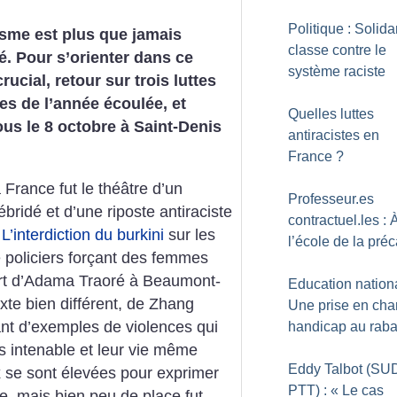
Politique : Solida
isme est plus que jamais
classe contre le
té. Pour s’orienter dans ce
système raciste
ucial, retour sur trois luttes
tes de l’année écoulée, et
Quelles luttes
us le 8 octobre à Saint-Denis
antiracistes en
France
?
a France fut le théâtre d’un
Professeur.es
bridé et d’une riposte antiraciste
contractuel.les : 
.
L’interdiction du burkini
sur les
l’école de la préc
e policiers forçant des femmes
ort d’Adama Traoré à Beaumont-
Education nationa
xte bien différent, de Zhang
Une prise en cha
ant d’exemples de violences qui
handicap au raba
es intenable et leur vie même
Eddy Talbot (SU
x se sont élevées pour exprimer
PTT) : «
Le cas
e, mais bien peu de place fut