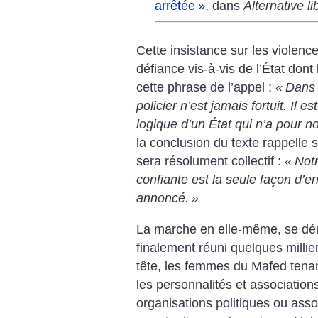
arrêtée
»
, dans
Alternative li
Cette insistance sur les violenc
défiance vis-à-vis de l’État dont 
cette phrase de l’appel :
«
Dans 
policier n’est jamais fortuit. Il e
logique d’un État qui n’a pour n
la conclusion du texte rappelle 
sera résolument collectif :
«
Notr
confiante est la seule façon d’e
annoncé.
»
La marche en elle-même, se déro
finalement réuni quelques milli
tête, les femmes du Mafed tenan
les personnalités et associations
organisations politiques ou ass