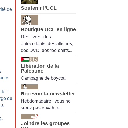
Soutenir l’UCL
rité de
Boutique UCL en ligne
Des livres, des
autocollants, des affiches,
des DVD, des tee-shirts...
Libération de la
Palestine
À
arité
Campagne de boycott
le :
Recevoir la newsletter
rge du
Hebdomadaire : vous ne
is
serez pas envahi·e !
D-
Joindre les groupes