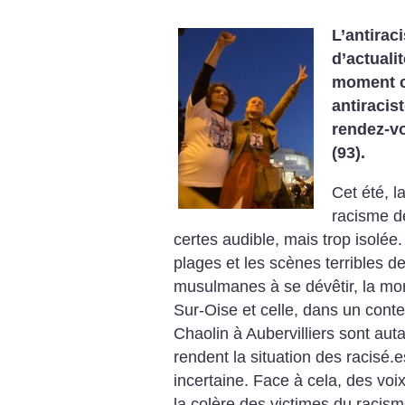
L’antirac
d’actuali
moment cr
antiracis
rendez-vo
(93).
Cet été, l
racisme dé
certes audible, mais trop isolée
plages et les scènes terribles d
musulmanes à se dévêtir, la m
Sur-Oise et celle, dans un conte
Chaolin à Aubervilliers sont aut
rendent la situation des racisé.
incertaine. Face à cela, des voi
la colère des victimes du racism