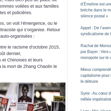
d’Émeline est un
emmes voilées et aux familles
brèche dans le m
es et policières.
silence postal
»
s, on voit l’émergence, ou le
Appel : De l’aven
iraciste qui s’organise. Retour
syndicalisme de l
 auto-organisées :
Rachat de Monsa
ntre le racisme d’octobre 2015,
par Bayer : Vers 
ût dernier,
monopole sur le 
 et Chinoises et leurs
 à la mort de Zhang Chaolin le
Mieux comprendr
capitalisme pour
le détruire
Syrie : Au cœur d
mêlée impérialist