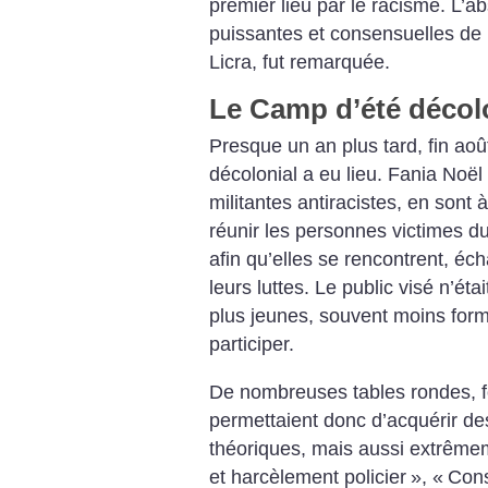
premier lieu par le racisme. L’
puissantes et consensuelles de 
Licra, fut remarquée.
Le Camp d’été décol
Presque un an plus tard, fin ao
décolonial a eu lieu. Fania Noë
militantes antiracistes, en sont à 
réunir les personnes victimes d
afin qu’elles se rencontrent, éc
leurs luttes. Le public visé n’ét
plus jeunes, souvent moins formé
participer.
De nombreuses tables rondes, fo
permettaient donc d’acquérir des 
théoriques, mais aussi extrêmem
et harcèlement policier
», «
Cons