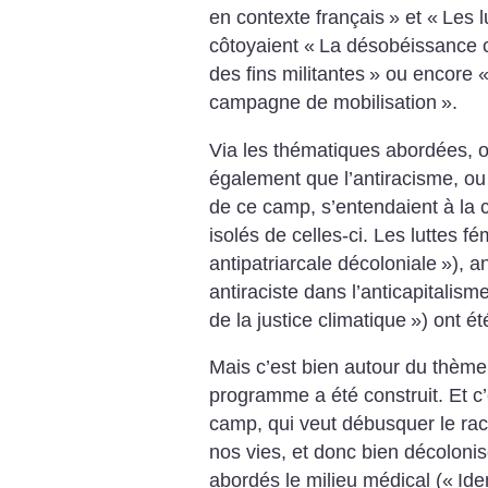
en contexte français
» et «
Les l
côtoyaient «
La désobéissance c
des fins militantes
» ou encore 
campagne de mobilisation
».
Via les thématiques abordées, 
également que l’antiracisme, ou
de ce camp, s’entendaient à la c
isolés de celles-ci. Les luttes fé
antipatriarcale décoloniale
»), a
antiraciste dans l’anticapitalism
de la justice climatique
») ont ét
Mais c’est bien autour du thème
programme a été construit. Et c’e
camp, qui veut débusquer le ra
nos vies, et donc bien décolonise
abordés le milieu médical («
Ide