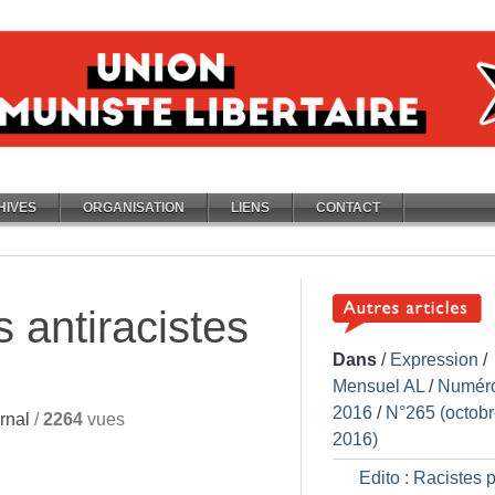
HIVES
ORGANISATION
LIENS
CONTACT
s antiracistes
Dans
/
Expression
/
Mensuel AL
/
Numér
2016
/
N°265 (octob
rnal
/
2264
vues
2016)
Edito : Racistes p