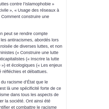
uttes contre l’islamophobie
»
ivile
», «
Usage des réseaux à
«
Comment construire une
on peut se rendre compte
 les antiracismes, abordés lors
roisée de diverses luttes, et non
ministes («
Construire une lutte
nticapitalistes («
Inscrire la lutte
e
») et écologiques («
Les enjeux
é réfléchies et débattues.
 du racisme d’État que le
st là une spécificité forte de ce
cisme dans tous les aspects de
r la société. Ont ainsi été
ntifier et combattre le racisme