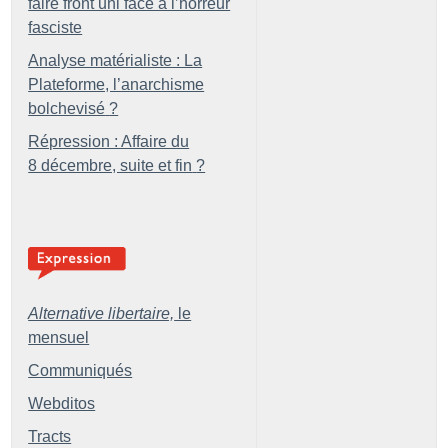
faire front uni face à l’horreur
fasciste
Analyse matérialiste : La
Plateforme, l’anarchisme
bolchevisé
?
Répression : Affaire du
8 décembre, suite et fin
?
Alternative libertaire,
le
mensuel
Communiqués
Webditos
Tracts