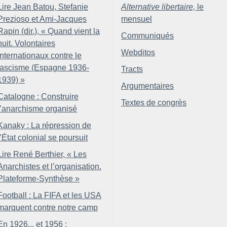
Lire Jean Batou, Stefanie
Alternative libertaire,
le
Prezioso et Ami-Jacques
mensuel
Rapin (dir.), «
Quand vient la
Communiqués
nuit. Volontaires
Webditos
internationaux contre le
fascisme (Espagne 1936-
Tracts
1939)
»
Argumentaires
Catalogne : Construire
Textes de congrès
l’anarchisme organisé
Kanaky : La répression de
l’État colonial se poursuit
Lire René Berthier, «
Les
Anarchistes et l’organisation.
Plateforme-Synthèse
»
Football : La FIFA et les USA
marquent contre notre camp
En 1926... et 1956 :