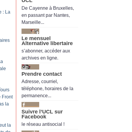
UCL
De Cayenne à Bruxelles,
 : La
en passant par Nantes,
Marseille...
Le mensuel
aires
Alternative libertaire
s’abonner, accéder aux
archives en ligne.
La
ale
Prendre contact
Adresse, courriel,
téléphone, horaires de la
Tours
permanence...
 Front
as la
Suivre l’UCL sur
Facebook
le réseau antisocial !
eut la