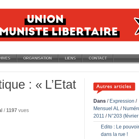
HIVES
ORGANISATION
LIENS
CONTACT
tique : «
L’Etat
Dans
/
Expression
/
Mensuel AL
/
Numér
l
/
1197
vues
2011
/
N°203 (février
Edito : Le pouvoir
dans la rue
!