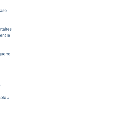
base
rtaires
ent le
guerre
)
cole
»