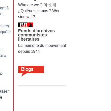
Who are we ? 의 소개
ent à
¿Quiénes somos ? Wer
ui
sind wir ?
miers
Fonds d’archives
nquête
communistes
libertaires
La mémoire du mouvement
 :
depuis 1944
ce
»
c-
asser
de