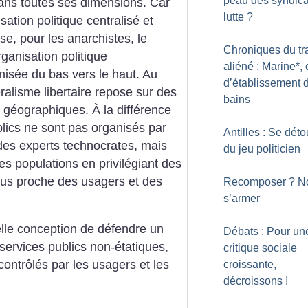
peau des syndica
dans toutes ses dimensions. Car
lutte
?
sation politique centralisé et
e, pour les anarchistes, le
Chroniques du tr
rganisation politique
aliéné : Marine*, 
nisée du bas vers le haut. Au
d’établissement 
déralisme libertaire repose sur des
bains
t géographiques. À la différence
ublics ne sont pas organisés par
Antilles : Se déto
 des experts technocrates, mais
du jeu politicien
es populations en privilégiant des
lus proche des usagers et des
Recomposer
? N
s’armer
elle conception de défendre un
Débats : Pour un
services publics non-étatiques,
critique sociale
contrôlés par les usagers et les
croissante,
décroissons
!