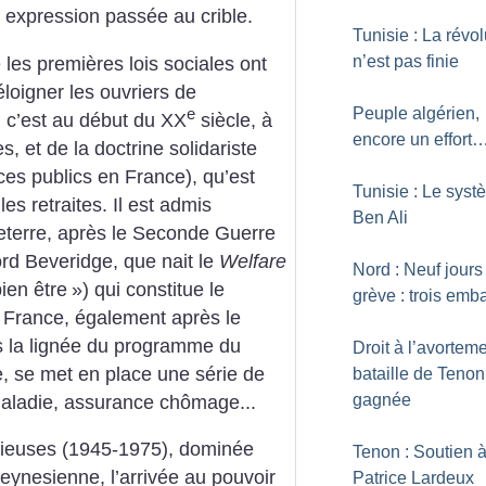
expression passée au crible.
Tunisie : La révol
n’est pas finie
es premières lois sociales ont
éloigner les ouvriers de
Peuple algérien,
e
e, c’est au début du XX
siècle, à
encore un effort
es, et de la doctrine solidariste
ces publics en France), qu’est
Tunisie : Le sys
es retraites. Il est admis
Ben Ali
eterre, après le Seconde Guerre
ord Beveridge, que nait le
Welfare
Nord : Neuf jours
ien être
») qui constitue le
grève : trois em
 France, également après le
 la lignée du programme du
Droit à l’avorteme
e, se met en place une série de
bataille de Tenon
gagnée
aladie, assurance chômage...
orieuses (1945-1975), dominée
Tenon : Soutien 
keynesienne, l’arrivée au pouvoir
Patrice Lardeux