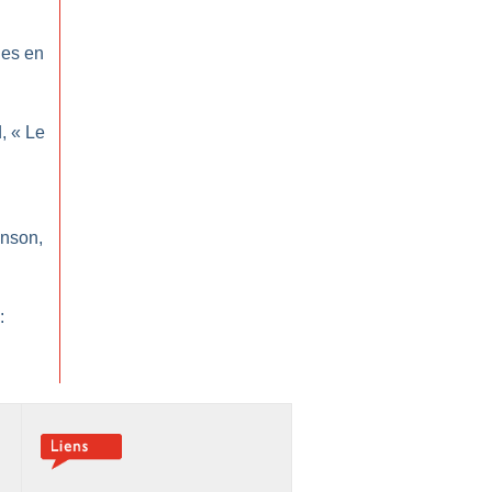
ues en
, «
Le
inson,
: