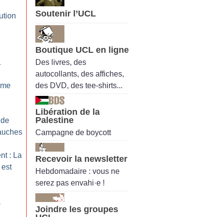
Soutenir l’UCL
ution
Boutique UCL en ligne
Des livres, des
…
autocollants, des affiches,
des DVD, des tee-shirts...
tème
Libération de la
Palestine
 de
bauches
Campagne de boycott
nt : La
Recevoir la newsletter
 est
Hebdomadaire : vous ne
serez pas envahi·e !
à
Joindre les groupes