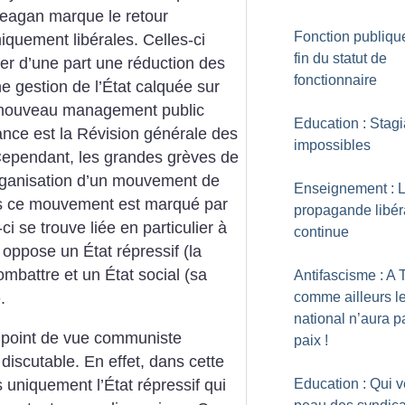
eagan marque le retour
Fonction publique
iquement libérales. Celles-ci
fin du statut de
ner d’une part une réduction des
fonctionnaire
une gestion de l’État calquée sur
 (nouveau management public
Education : Stagi
ance est la Révision générale des
impossibles
ependant, les grandes grèves de
rganisation d’un mouvement de
Enseignement : 
ais ce mouvement est marqué par
propagande libér
-ci se trouve liée en particulier à
continue
 oppose un État répressif (la
combattre et un État social (sa
Antifascisme : A 
comme ailleurs le
.
national n’aura p
 point de vue communiste
paix
!
 discutable. En effet, dans cette
 uniquement l’État répressif qui
Education : Qui v