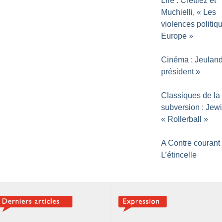
Lire : Crettiez et
Muchielli, «
Les
violences politiq
Europe
»
Cinéma : Jeuland
président
»
Classiques de la
subversion : Jew
«
Rollerball
»
A Contre courant 
L’étincelle