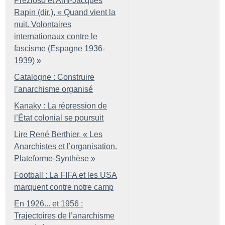
Prezioso et Ami-Jacques
Rapin (dir.), «
Quand vient la
nuit. Volontaires
internationaux contre le
fascisme (Espagne 1936-
1939)
»
Catalogne : Construire
l’anarchisme organisé
Kanaky : La répression de
l’État colonial se poursuit
Lire René Berthier, «
Les
Anarchistes et l’organisation.
Plateforme-Synthèse
»
Football : La FIFA et les USA
marquent contre notre camp
En 1926... et 1956 :
Trajectoires de l’anarchisme