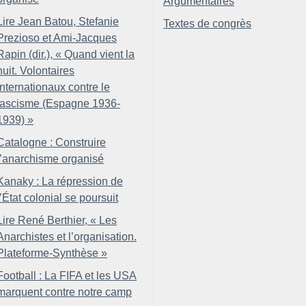
Argumentaires
Lire Jean Batou, Stefanie
Textes de congrès
Prezioso et Ami-Jacques
Rapin (dir.), «
Quand vient la
nuit. Volontaires
internationaux contre le
fascisme (Espagne 1936-
1939)
»
Catalogne : Construire
l’anarchisme organisé
Kanaky : La répression de
l’État colonial se poursuit
Lire René Berthier, «
Les
Anarchistes et l’organisation.
Plateforme-Synthèse
»
Football : La FIFA et les USA
marquent contre notre camp