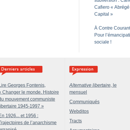
subversion : Carl
Cafiero «
Abrégé
Capital
»
À Contre Courant
Pour l’émancipat
sociale
!
Lire Georges Fontenis,
Alternative libertaire,
le
«
Changer le monde. Histoire
mensuel
du mouvement communiste
Communiqués
libertaire 1945-1997
»
Webditos
En 1926... et 1956 :
Tracts
Trajectoires de l’anarchisme
organisé