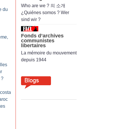
Who are we ? 의 소개
e du
¿Quiénes somos ? Wer
sind wir ?
Fonds d’archives
ème,
communistes
libertaires
La mémoire du mouvement
depuis 1944
lles
r
?
costa
aroc
tes