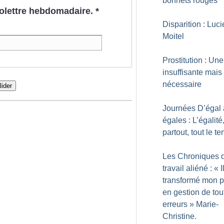
bonnets rouges
nfolettre hebdomadaire.
*
Disparition : Luci
Moitel
Prostitution : Une
insuffisante mais
nécessaire
lider
Journées D’égal 
égales : L’égalité
partout, tout le t
Les Chroniques 
travail aliéné : «
I
transformé mon p
en gestion de tou
erreurs
» Marie-
Christine.