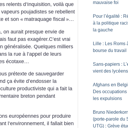
mauvaise foi
s relents d’Inquisition, voilà que
s vapeurs poujadistes se rebellent
Pour l’égalité : R
te et son «
matraquage fiscal
»…
à la politique rac
la gauche
 on aurait presque envie de
s faut pas exagérer.C’est vrai
Lille : Les Roms 
on généralisée. Quelques milliers
bourse du travail
ns la rue à l’appel de leurs
rnes écotaxe…
Sans-papiers : L’
vient des lycéens
sous prétexte de sauvegarder
uand ça évite d’endosser la
Afghans en Belgi
ulture productiviste qui a fait la
Des occupations 
limentaire breton pendant
les expulsions
Bruno Niederkor
ions européennes pour produire
(porte-parole du
t l’environnement, il fallait bien
UTG) : Grève étu