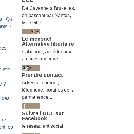
UCL
De Cayenne à Bruxelles,
en passant par Nantes,
s : Qui
Marseille...
ants
?
Le mensuel
:
Alternative libertaire
 des
s’abonner, accéder aux
archives en ligne.
liste :
Prendre contact
Adresse, courriel,
e
?
téléphone, horaires de la
permanence...
à des
Suivre l’UCL sur
Facebook
ère
le réseau antisocial !
nt les