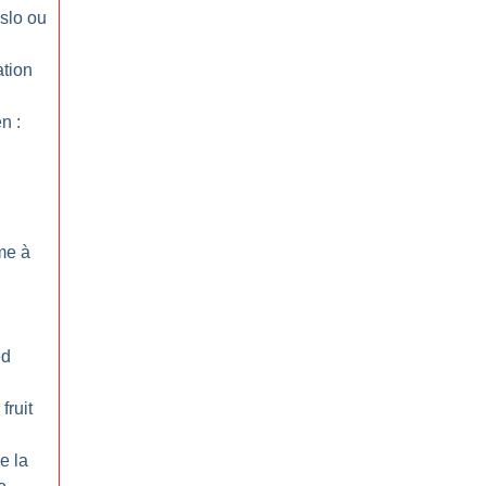
slo ou
ation
n :
sme à
ed
fruit
e la