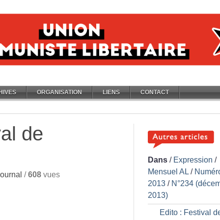
HIVES
ORGANISATION
LIENS
CONTACT
val de
Dans
/
Expression
/
Mensuel AL
/
Numér
ournal
/
608
vues
2013
/
N°234 (déce
2013)
Edito : Festival d