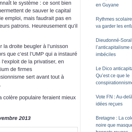
nnaît le système : ce sont bien
en Guyane
 permettent de sauver le capital
le emploi, mais faudrait pas en
Rythmes scolaire
 leurs patrons. Heureusement qu’il
va garder les enf
Dieudonné-Soral 
r la droite beugler à l’unisson
l’anticapitalisme
lors que c’est l’UMP qui a instauré
imbéciles
l’exploit de la privatiser, en
Le Dico anticapita
tium de firmes
Qu’est ce que le
usionnisme sert avant tout à
conspirationnism
.
Vote FN : Au-del
a colère populaire feraient mieux
idées reçues
novembre 2013
Bretagne : La col
noire que masque