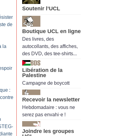
Soutenir l’UCL
ésister
iste de
Boutique UCL en ligne
Des livres, des
autocollants, des affiches,
à la
des DVD, des tee-shirts...
espoir
Libération de la
Palestine
Campagne de boycott
que :
contre
Recevoir la newsletter
Hebdomadaire : vous ne
serez pas envahi·e !
n
 STEG-
Joindre les groupes
diante