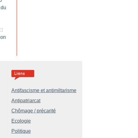
o
 du
 :
ion
Antifascisme et antimiltarisme
Antipatriarcat
Chômage / précarité
Ecologie
Politique