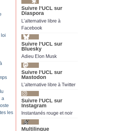
Suivre l’UCL sur
Diaspora
e
L’alternative libre à
Facebook
 loi
Suivre l’UCL sur
Bluesky
Adieu Elon Musk
à
,
Suivre l’UCL sur
Mastodon
emps
L’alternative libre à Twitter
du
l a
Suivre l’UCL sur
Instagram
oste
tes les
Instantanés rouge et noir
Multilingue