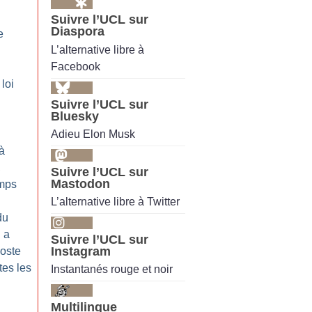
Suivre l’UCL sur
Diaspora
e
L’alternative libre à
Facebook
 loi
Suivre l’UCL sur
Bluesky
Adieu Elon Musk
à
,
Suivre l’UCL sur
Mastodon
emps
L’alternative libre à Twitter
du
l a
Suivre l’UCL sur
Instagram
oste
tes les
Instantanés rouge et noir
Multilingue