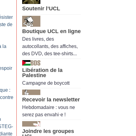
Soutenir l’UCL
ésister
iste de
Boutique UCL en ligne
Des livres, des
autocollants, des affiches,
à la
des DVD, des tee-shirts...
espoir
Libération de la
Palestine
Campagne de boycott
que :
contre
Recevoir la newsletter
Hebdomadaire : vous ne
serez pas envahi·e !
n
 STEG-
Joindre les groupes
diante