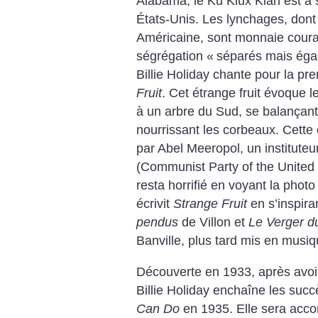
Alabama, le Ku Klux Klan est à
États-Unis. Les lynchages, dont
Américaine, sont monnaie couran
ségrégation «
séparés mais ég
Billie Holiday chante pour la pr
Fruit
. Cet étrange fruit évoque l
à un arbre du Sud, se balançant
nourrissant les corbeaux. Cette
par Abel Meeropol, un institut
(Communist Party of the United 
resta horrifié en voyant la pho
écrivit
Strange Fruit
en s’inspir
pendus
de Villon et
Le Verger d
Banville, plus tard mis en musi
Découverte en 1933, après avoi
Billie Holiday enchaîne les suc
Can Do
en 1935. Elle sera acc