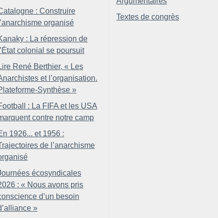
Argumentaires
Catalogne : Construire
Textes de congrès
l’anarchisme organisé
Kanaky : La répression de
l’État colonial se poursuit
Lire René Berthier, «
Les
Anarchistes et l’organisation.
Plateforme-Synthèse
»
Football : La FIFA et les USA
marquent contre notre camp
En 1926... et 1956 :
Trajectoires de l’anarchisme
organisé
Journées écosyndicales
2026 : «
Nous avons pris
conscience d’un besoin
d’alliance
»