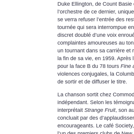
Duke Ellington, de Count Basie 
l’orchestre de ce dernier, uniq
se verra refuser l’entrée des res
tournée qui sera interrompue en 
discret doublé d’une voix enroué
complaintes amoureuses au ton 
un tournant dans sa carrière et 
la fin de sa vie, en 1959. Après
pour la face B du 78 tours
Fine 
violences conjugales, la Columb
de sortir et de diffuser le titre.
La chanson sortit chez Commodor
indépendant. Selon les témoigna
interprétait
Strange Fruit
, son au
concluait par des d’applaudisse
encourageants. Le café Society, 
l’un des premiers clubs de New 