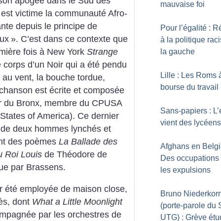
 son apogée dans le Sud des
mauvaise foi
 est victime la communauté Afro-
te depuis le principe de
Pour l’égalité : R
aux
». C’est dans ce contexte que
à la politique rac
emière fois à New York
Strange
la gauche
e corps d’un Noir qui a été pendu
Lille : Les Roms 
 au vent, la bouche tordue,
bourse du travail
 chanson est écrite et composée
eur du Bronx, membre du CPUSA
Sans-papiers : L’
States of America). Ce dernier
vient des lycéens
to de deux hommes lynchés et
ant des poèmes
La Ballade des
Afghans en Belgi
u Roi Louis
de Théodore de
Des occupations 
que par Brassens.
les expulsions
r été employée de maison close,
Bruno Niederkor
cès, dont
What a Little Moonlight
(porte-parole du
ompagnée par les orchestres de
UTG) : Grève étu