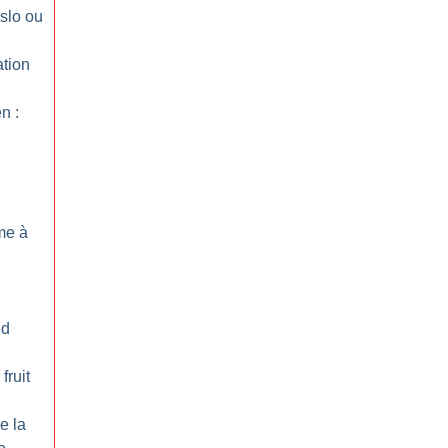
slo ou
ation
n :
sme à
ed
fruit
e la