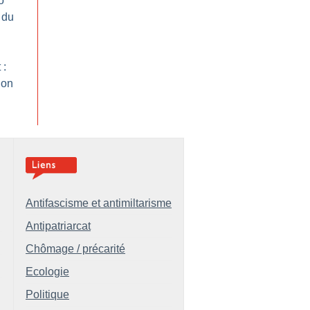
o
 du
 :
ion
Antifascisme et antimiltarisme
Antipatriarcat
Chômage / précarité
Ecologie
Politique