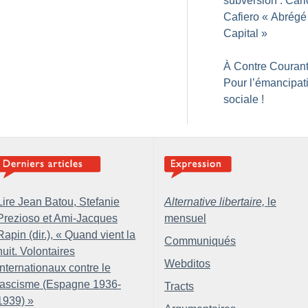
subversion : Carl
Cafiero «
Abrégé
Capital
»
À Contre Courant
Pour l’émancipat
sociale
!
Lire Jean Batou, Stefanie
Alternative libertaire,
le
Prezioso et Ami-Jacques
mensuel
Rapin (dir.), «
Quand vient la
Communiqués
nuit. Volontaires
Webditos
internationaux contre le
fascisme (Espagne 1936-
Tracts
1939)
»