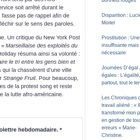
bonnets rouges
vice soit arrêté durant le
Disparition : Luci
fasse pas de rappel afin de
Moitel
léchir sur le sens des paroles.
. Un critique du New York Post
Prostitution : Une
 «
Marseillaise des exploités du
insuffisante mais
nécessaire
Holiday résuma ainsi sa volonté :
re le tri entre les gens bien et
Journées D’égal 
qui la chassèrent d’une ville
égales : L’égalité
er
Strange Fruit
. Pour beaucoup,
partout, tout le t
s de la protest song et reste
e la lutte afro-américaine.
Les Chroniques 
travail aliéné : «
I
transformé mon p
en gestion de tou
erreurs
» Marie-
nfolettre hebdomadaire.
*
Christine.