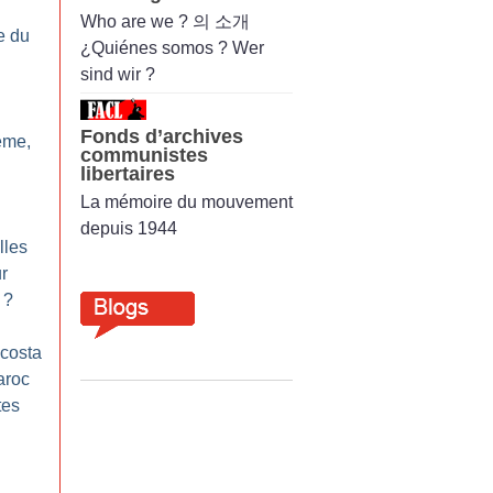
Who are we ? 의 소개
e du
¿Quiénes somos ? Wer
sind wir ?
Fonds d’archives
ème,
communistes
libertaires
La mémoire du mouvement
depuis 1944
lles
r
?
costa
aroc
tes