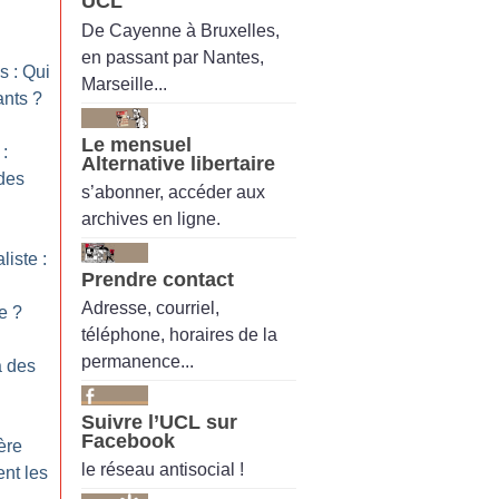
UCL
De Cayenne à Bruxelles,
en passant par Nantes,
s : Qui
Marseille...
ants
?
Le mensuel
:
Alternative libertaire
 des
s’abonner, accéder aux
archives en ligne.
liste :
Prendre contact
Adresse, courriel,
e
?
téléphone, horaires de la
permanence...
à des
Suivre l’UCL sur
Facebook
ère
le réseau antisocial !
nt les