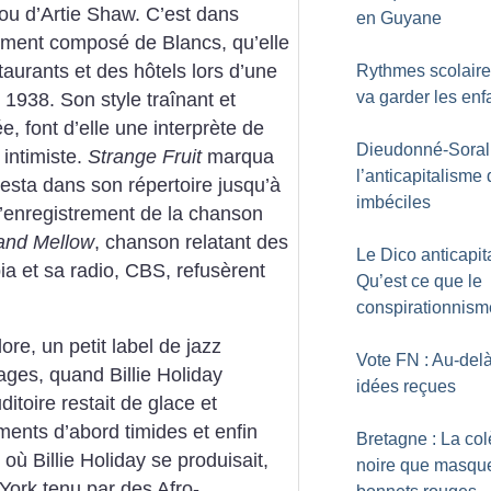
ou d’Artie Shaw. C’est dans
en Guyane
uement composé de Blancs, qu’elle
taurants et des hôtels lors d’une
Rythmes scolaire
va garder les enf
1938. Son style traînant et
e, font d’elle une interprète de
Dieudonné-Soral 
intimiste.
Strange Fruit
marqua
l’anticapitalisme
resta dans son répertoire jusqu’à
imbéciles
 l’enregistrement de la chanson
and Mellow
, chanson relatant des
Le Dico anticapita
ia et sa radio, CBS, refusèrent
Qu’est ce que le
conspirationnism
e, un petit label de jazz
Vote FN : Au-del
ges, quand Billie Holiday
idées reçues
ditoire restait de glace et
ments d’abord timides et enfin
Bretagne : La col
où Billie Holiday se produisait,
noire que masque
York tenu par des Afro-