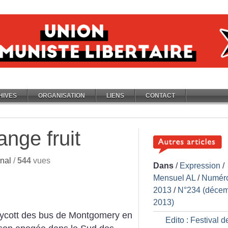
HIVES
ORGANISATION
LIENS
CONTACT
ange fruit
nal
/
544
vues
Dans
/
Expression
/
Mensuel AL
/
Numér
2013
/
N°234 (déce
2013)
oycott des bus de Montgomery en
Edito : Festival d