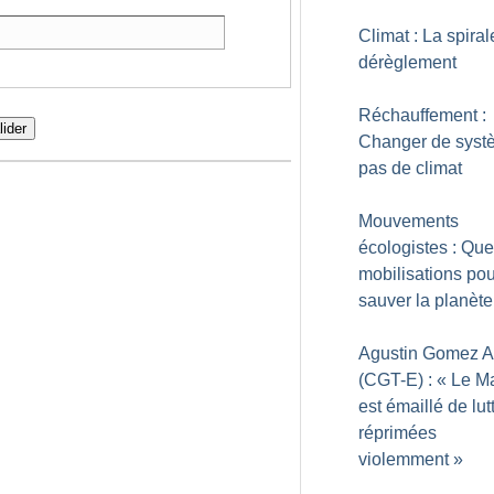
Climat : La spiral
dérèglement
Réchauffement :
lider
Changer de syst
pas de climat
Mouvements
écologistes : Que
mobilisations pou
sauver la planète
Agustin Gomez A
(CGT-E) : «
Le M
est émaillé de lut
réprimées
violemment
»