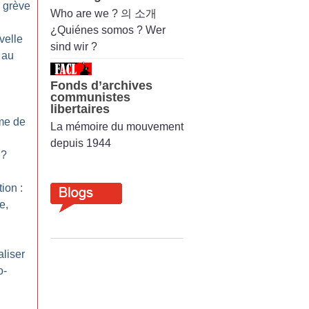
e grève
Who are we ? 의 소개
¿Quiénes somos ? Wer
velle
sind wir ?
 au
Fonds d’archives
communistes
libertaires
me de
La mémoire du mouvement
depuis 1944
?
ion :
e,
liser
o-