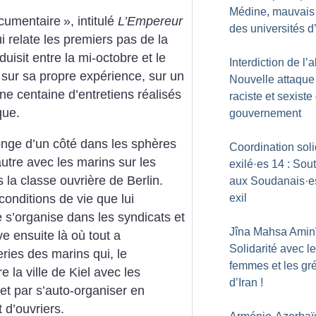
Médine, mauvais
cumentaire
», intitulé
L’Empereur
des universités d
ui relate les premiers pas de la
uisit entre la mi-octobre et le
Interdiction de l’
sur sa propre expérience, sur un
Nouvelle attaque
’une centaine d’entretiens réalisés
raciste et sexiste
que.
gouvernement
onge d’un côté dans les sphères
Coordination soli
autre avec les marins sur les
exilé
·
es 14 : Sou
 la classe ouvrière de Berlin.
aux Soudanais
·
e
s conditions de vie que lui
exil
e s’organise dans les syndicats et
Jîna Mahsa Aminî
ve ensuite là où tout a
Solidarité avec l
ies des marins qui, le
femmes et les gré
 la ville de Kiel avec les
d’Iran
!
, et par s’auto-organiser en
 d’ouvriers.