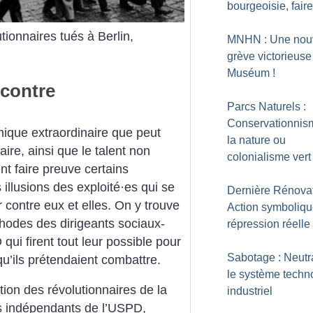
bourgeoisie, fair
tionnaires tués à Berlin,
MNHN : Une nou
grève victorieuse
Muséum
!
contre
Parcs Naturels :
Conservationnis
que extraordinaire que peut
la nature ou
re, ainsi que le talent non
colonialisme vert
t faire preuve certains
illusions des exploité
·
es qui se
Dernière Rénovat
er contre eux et elles. On y trouve
Action symboliqu
hodes des dirigeants sociaux-
répression réelle
ui firent tout leur possible pour
Sabotage : Neutra
 qu’ils prétendaient combattre.
le système techn
ction des révolutionnaires de la
industriel
 indépendants de l’USPD,