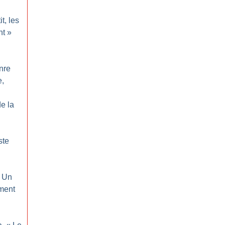
t, les
nt
»
nre
e,
de la
ste
Un
ment