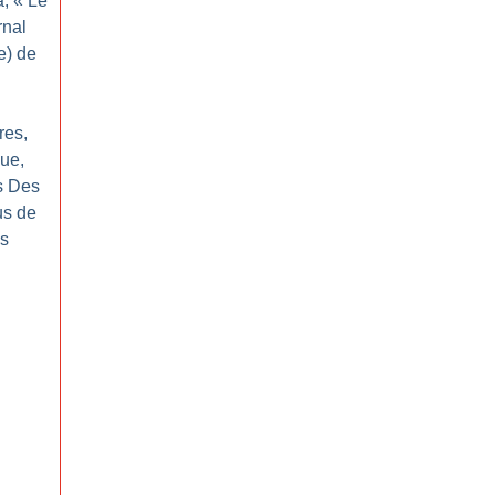
a, «
Le
rnal
e) de
res,
ue,
s Des
us de
ys