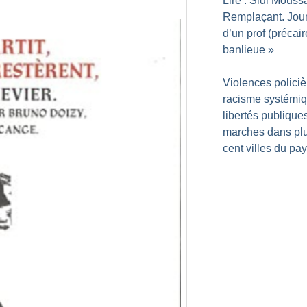
Lire : Sidi Mouss
Remplaçant. Jou
d’un prof (précair
banlieue
»
Violences policiè
racisme systémiq
libertés publique
marches dans pl
cent villes du pa