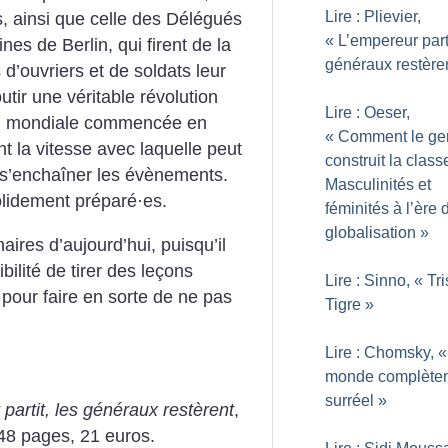
Lire : Plievier,
s, ainsi que celle des Délégués
«
L’empereur parti
es de Berlin, qui firent de la
généraux restère
 d’ouvriers et de soldats leur
outir une véritable révolution
Lire : Oeser,
tion mondiale commencée en
«
Comment le ge
t la vitesse avec laquelle peut
construit la class
 s’enchaîner les évènements.
Masculinités et
solidement préparé
·
es.
féminités à l’ère 
globalisation
»
naires d’aujourd’hui, puisqu’il
ilité de tirer des leçons
Lire : Sinno, «
Tri
 pour faire en sorte de ne pas
Tigre
»
Lire : Chomsky, «
monde complète
surréel
»
partit, les généraux restèrent
,
348 pages, 21 euros.