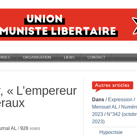
HIVES
ORGANISATION
LIENS
CONTACT
, «
L’empereur
éraux
Dans
/
Expression
/
Mensuel AL
/
Numér
2023
/
N°342 (octob
2023)
rnal AL
/
926
vues
Hypocrisie