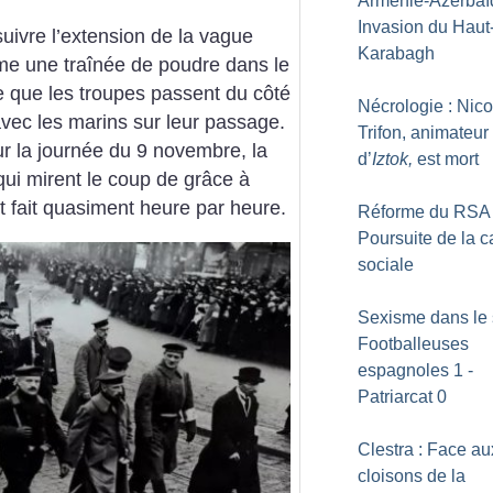
Arménie-Azerbaïd
Invasion du Haut
uivre l’extension de la vague
Karabagh
me une traînée de poudre dans le
e que les troupes passent du côté
Nécrologie : Nico
 avec les marins sur leur passage.
Trifon, animateur
ur la journée du 9 novembre, la
d’
Iztok,
est mort
 qui mirent le coup de grâce à
st fait quasiment heure par heure.
Réforme du RSA 
Poursuite de la 
sociale
Sexisme dans le s
Footballeuses
espagnoles 1 -
Patriarcat 0
Clestra : Face au
cloisons de la