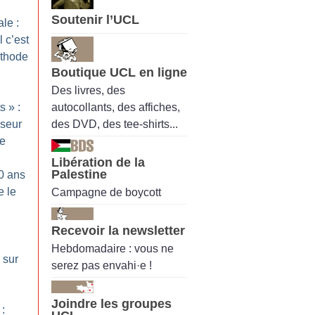
Soutenir l’UCL
le :
 c’est
éthode
Boutique UCL en ligne
Des livres, des
autocollants, des affiches,
ts
» :
des DVD, des tee-shirts...
iseur
te
Libération de la
Palestine
20 ans
e le
Campagne de boycott
Recevoir la newsletter
Hebdomadaire : vous ne
r sur
serez pas envahi·e !
Joindre les groupes
 :