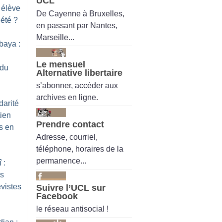
UCL
 élève
De Cayenne à Bruxelles,
’été
?
en passant par Nantes,
Marseille...
abaya :
Le mensuel
 du
Alternative libertaire
s’abonner, accéder aux
archives en ligne.
darité
tien
Prendre contact
s en
Adresse, courriel,
téléphone, horaires de la
permanence...
 :
es
vistes
Suivre l’UCL sur
Facebook
le réseau antisocial !