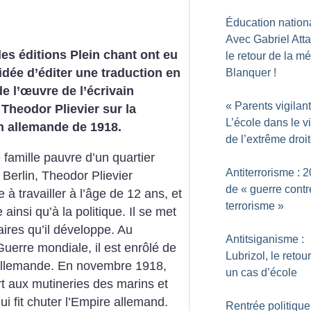
Éducation nationa
Avec Gabriel Attal
les éditions Plein chant ont eu
le retour de la m
idée d’éditer une traduction en
Blanquer
!
de l’œuvre de l’écrivain
«
Parents vigilan
Theodor Plievier sur la
L’école dans le v
n allemande de 1918.
de l’extrême droi
 famille pauvre d’un quartier
Antiterrorisme : 
 Berlin, Theodor Plievier
de «
guerre contr
 travailler à l’âge de 12 ans, et
terrorisme
»
e ainsi qu’à la politique. Il se met
aires qu’il développe. Au
Antitsiganisme :
erre mondiale, il est enrôlé de
Lubrizol, le retou
 allemande. En novembre 1918,
un cas d’école
rt aux mutineries des marins et
i fit chuter l’Empire allemand.
Rentrée politique