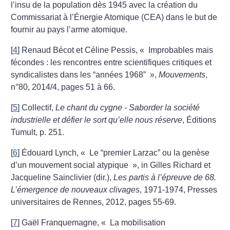
l’insu de la population dès 1945 avec la création du
Commissariat à l’Énergie Atomique (CEA) dans le but de
fournir au pays l’arme atomique.
[
4
]
Renaud Bécot et Céline Pessis, «
Improbables mais
fécondes : les rencontres entre scientifiques critiques et
syndicalistes dans les “années 1968”
»,
Mouvements
,
n°80, 2014/4, pages 51 à 66.
[
5
]
Collectif,
Le chant du cygne - Saborder la société
industrielle et défier le sort qu’elle nous réserve
, Éditions
Tumult, p. 251.
[
6
]
Édouard Lynch, «
Le “premier Larzac” ou la genèse
d’un mouvement social atypique
», in Gilles Richard et
Jacqueline Sainclivier (dir.),
Les partis à l’épreuve de 68.
L’émergence de nouveaux clivages
, 1971-1974, Presses
universitaires de Rennes, 2012, pages 55-69.
[
7
]
Gaël Franquemagne, «
La mobilisation